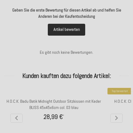
Geben Sie die erste Bewertung für diesen Artikel ab und helfen Sie
Anderen bei der Kaufentscheidung
Artikel bewerten
Es gibt noch keine Bewertungen.
Kunden kauften dazu folgende Artikel:
Top bewertet
H.O.C.K. Badu Batik Midnight Outdoor Sitzkissen mit Keder
H.O.C.K. Cl
BLISS 45x45x6cm col. 03 blau
28,99 €
*