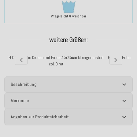
Pflegeleicht & waschbar
weitere Größen:
H.O.C.K. Bobo Kissen mit Biese
45x45cm
kleingemustert
H.O.C.K. Bobo Ki
col. 9 rot
Beschreibung
Merkmale
Angaben zur Produktsicherheit