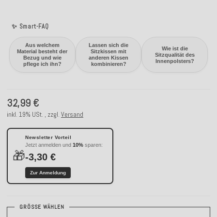
✨ Smart-FAQ
Aus welchem
Lassen sich die
Wie ist die
Material besteht der
Sitzkissen mit
Sitzqualität des
Bezug und wie
anderen Kissen
Innenpolsters?
pflege ich ihn?
kombinieren?
32,99 €
inkl. 19% USt. , zzgl.
Versand
Newsletter Vorteil
Jetzt anmelden und
10%
sparen:
🎁
-3,30 €
Zur Anmeldung
GRÖSSE WÄHLEN