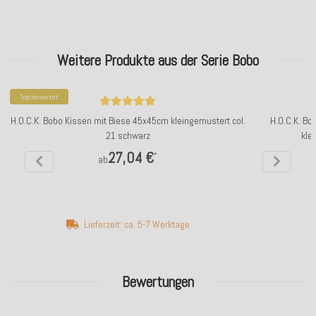
Weitere Produkte aus der Serie Bobo
Top bewertet
H.O.C.K. Bobo Kissen mit Biese 45x45cm kleingemustert col.
H.O.C.K. Bo
21 schwarz
kle
27,04 €
*
ab
Lieferzeit: ca. 5-7 Werktage
Bewertungen