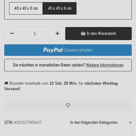
40 x 40 x 6 cm
45 x 45 x 6 cm
In den Warenkorb
Consent erteilen
Sie möchten in monatlichen Raten zahlen?
Weitere Informationen
🚚 Bestelle innerhalb von
12 Std. 28 Min.
für
nächsten Werktag
Versand
!
GTIN
4001537065407
In den folgenden Kategorien