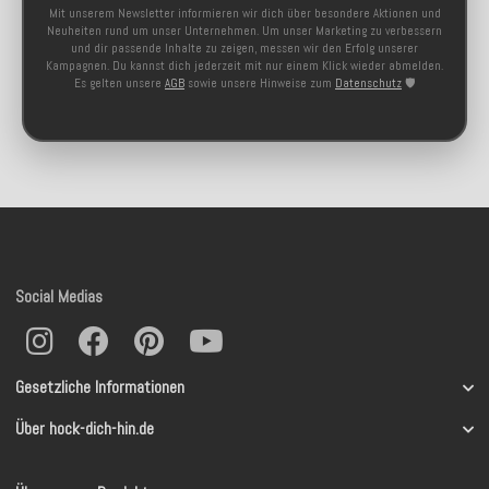
Mit unserem Newsletter informieren wir dich über besondere Aktionen und
Neuheiten rund um unser Unternehmen. Um unser Marketing zu verbessern
und dir passende Inhalte zu zeigen, messen wir den Erfolg unserer
Kampagnen. Du kannst dich jederzeit mit nur einem Klick wieder abmelden.
Es gelten unsere
AGB
sowie unsere Hinweise zum
Datenschutz
🛡️
Social Medias
Gesetzliche Informationen
Über hock-dich-hin.de