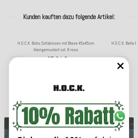
Kunden kauften dazu folgende Artikel:
H.O.C.K. Bobo Sofakissen mit Biese 45x45cm
H.O.C.K. Bella 
kleingemustert col. 8 rosa
27,04 €
*
ab
Lieferzeit: ca. 5-7 Werktage
ENTDECKEN SIE UNSER SORTIMENT