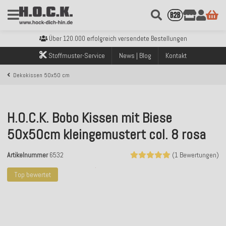
Kostenloser Versand innerhalb Deutschlands ab 99€ Bestellwert
Über 120.000 erfolgreich versendete Bestellungen
Sicher bezahlen mit Klarna, PayPal & Amazon Pay
Kostenloser Versand innerhalb Deutschlands ab 99€ Bestellwert
Stoffmuster-Service
News | Blog
Kontakt
Über 120.000 erfolgreich versendete Bestellungen
Sicher bezahlen mit Klarna, PayPal & Amazon Pay
Dekokissen 50x50 cm
Kostenloser Versand innerhalb Deutschlands ab 99€ Bestellwert
H.O.C.K. Bobo Kissen mit Biese
50x50cm kleingemustert col. 8 rosa
Artikelnummer
6532
(1 Bewertungen)
Top bewertet