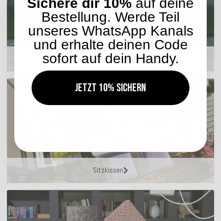
Sichere dir 10%
auf deine
Bestellung. Werde Teil
unseres WhatsApp Kanals
und erhalte deinen Code
sofort auf dein Handy.
Outdoor Kissen
Jetzt 10% sichern
Sitzkissen