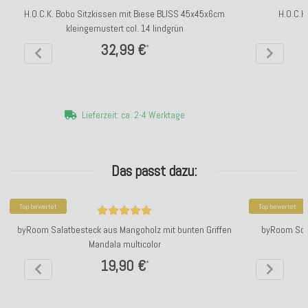
H.O.C.K. Bobo Sitzkissen mit Biese BLISS 45x45x6cm
H.O.C.K
kleingemustert col. 14 lindgrün
32,99 €
*
Lieferzeit: ca. 2-4 Werktage
Das passt dazu:
Top bewertet
Top bewertet
byRoom Salatbesteck aus Mangoholz mit bunten Griffen
byRoom Sch
Mandala multicolor
19,90 €
*