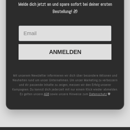
Melde dich jetzt an und spare sofort bei deiner ersten
Bestellung!
🎁
Email
ANMELDEN
Mit unserem Newsletter informieren wir dich über besondere Aktionen und
Neuheiten rund um unser Unternehmen. Um unser Marketing zu verbessern
und dir passende Inhalte zu zeigen, messen wir den Erfolg unserer
Kampagnen. Du kannst dich jederzeit mit nur einem Klick wieder abmelden.
Es gelten unsere
AGB
sowie unsere Hinweise zum
Datenschutz
🛡️