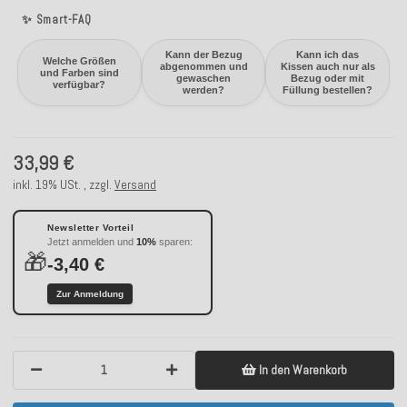
✨ Smart-FAQ
Kann der Bezug
Kann ich das
Welche Größen
abgenommen und
Kissen auch nur als
und Farben sind
gewaschen
Bezug oder mit
verfügbar?
werden?
Füllung bestellen?
33,99 €
inkl. 19% USt. , zzgl.
Versand
Newsletter Vorteil
Jetzt anmelden und
10%
sparen:
🎁
-3,40 €
Zur Anmeldung
In den Warenkorb