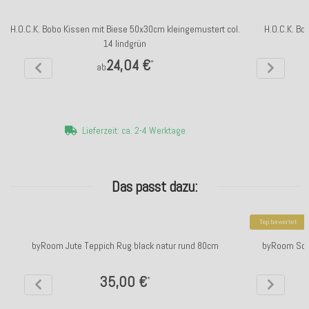
H.O.C.K. Bobo Kissen mit Biese 50x30cm kleingemustert col.
H.O.C.K. Bo
14 lindgrün
24,04 €
*
ab
Lieferzeit: ca. 2-4 Werktage
Das passt dazu:
Top bewertet
byRoom Jute Teppich Rug black natur rund 80cm
byRoom Sch
35,00 €
*