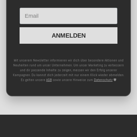
Email
ANMELDEN
Mit unserem Newsletter informieren wir dich über besondere Aktionen und
Neuheiten rund um unser Unternehmen. Um unser Marketing zu verbessern
und dir passende Inhalte zu zeigen, messen wir den Erfolg unserer
Kampagnen. Du kannst dich jederzeit mit nur einem Klick wieder abmelden.
Es gelten unsere
AGB
sowie unsere Hinweise zum
Datenschutz
🛡️