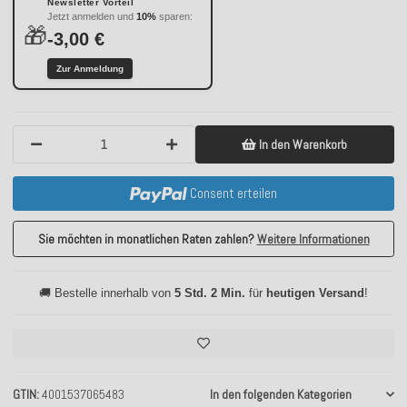
Newsletter Vorteil
Jetzt anmelden und
10%
sparen:
🎁
-3,00 €
Zur Anmeldung
In den Warenkorb
Consent erteilen
Sie möchten in monatlichen Raten zahlen?
Weitere Informationen
🚚 Bestelle innerhalb von
5 Std. 2 Min.
für
heutigen Versand
!
GTIN
4001537065483
In den folgenden Kategorien