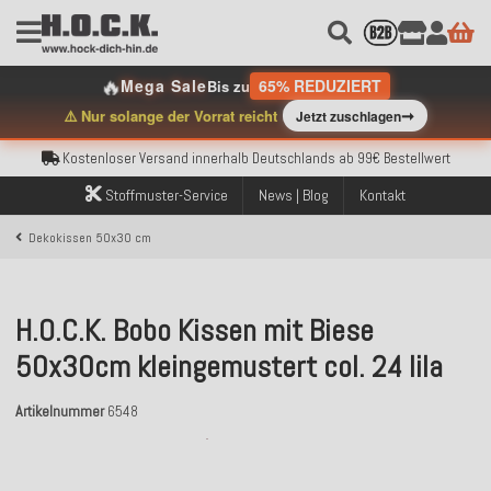
🔥
Mega Sale
65% REDUZIERT
Bis zu
Kostenloser Versand innerhalb Deutschlands ab 99€ Bestellwert
➞
⚠️ Nur solange der Vorrat reicht
Jetzt zuschlagen
Über 120.000 erfolgreich versendete Bestellungen
Sicher bezahlen mit Klarna, PayPal & Amazon Pay
Kostenloser Versand innerhalb Deutschlands ab 99€ Bestellwert
Über 120.000 erfolgreich versendete Bestellungen
Stoffmuster-Service
News | Blog
Kontakt
Sicher bezahlen mit Klarna, PayPal & Amazon Pay
Kostenloser Versand innerhalb Deutschlands ab 99€ Bestellwert
Dekokissen 50x30 cm
H.O.C.K. Bobo Kissen mit Biese
50x30cm kleingemustert col. 24 lila
Artikelnummer
6548