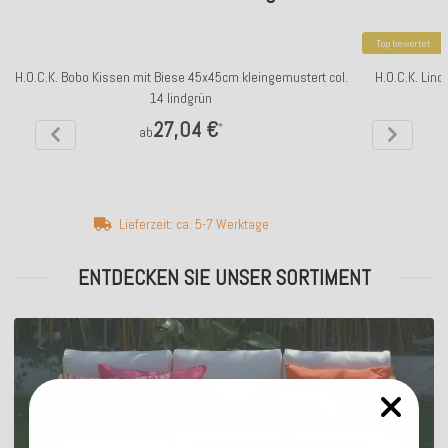
Top bewertet
H.O.C.K. Bobo Kissen mit Biese 45x45cm kleingemustert col.
H.O.C.K. Lin
14 lindgrün
27,04 €
*
ab
Lieferzeit: ca. 5-7 Werktage
ENTDECKEN SIE UNSER SORTIMENT