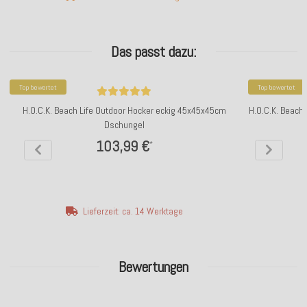
Das passt dazu:
Top bewertet
Top bewertet
H.O.C.K. Beach Life Outdoor Hocker eckig 45x45x45cm
H.O.C.K. Beach
Dschungel
103,99 €
*
Lieferzeit: ca. 14 Werktage
Bewertungen