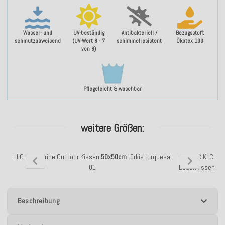
Wasser- und
UV-beständig
Antibakteriell /
Bezugsstoff:
schmutzabweisend
(UV-Wert 6 - 7
schimmelresistent
Ökotex 100
von 8)
Pflegeleicht & waschbar
weitere Größen:
H.O.C.K. Caribe Outdoor Kissen
50x50cm
türkis turquesa
H.O.C.K. Cari
01
Bodenkissen B
Beschreibung