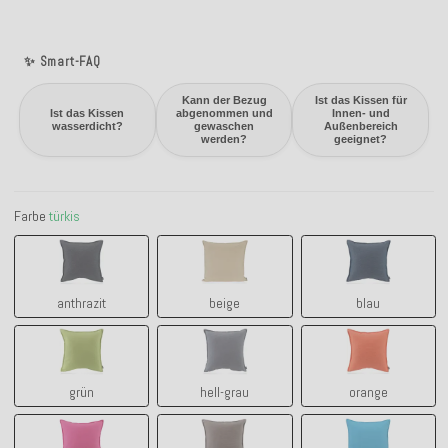
✨ Smart-FAQ
Kann der Bezug
Ist das Kissen für
Ist das Kissen
abgenommen und
Innen- und
wasserdicht?
gewaschen
Außenbereich
werden?
geeignet?
Farbe
türkis
anthrazit
beige
blau
anthrazit
beige
blau
grün
hell-grau
orange
grün
hell-grau
orange
pink
taupe
türkis