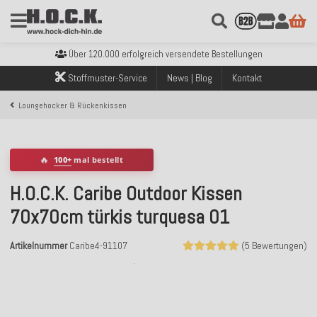
Kostenloser Versand innerhalb Deutschlands ab 99€ Bestellwert
Über 120.000 erfolgreich versendete Bestellungen
Sicher bezahlen mit Klarna, PayPal & Amazon Pay
Stoffmuster-Service
News | Blog
Kontakt
Kostenloser Versand innerhalb Deutschlands ab 99€ Bestellwert
Über 120.000 erfolgreich versendete Bestellungen
Loungehocker & Rückenkissen
Sicher bezahlen mit Klarna, PayPal & Amazon Pay
Kostenloser Versand innerhalb Deutschlands ab 99€ Bestellwert
🔥
100+
mal bestellt
H.O.C.K. Caribe Outdoor Kissen
70x70cm türkis turquesa 01
Artikelnummer
Caribe4-91107
(5 Bewertungen)