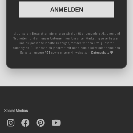
ANMELDEN
Mit unserem Newsletter informieren wir dich über besondere Aktionen und
Neuheiten rund um unser Unternehmen. Um unser Marketing zu verbessern
und dir passende Inhalte zu zeigen, messen wir den Erfolg unserer
Kampagnen. Du kannst dich jederzeit mit nur einem Klick wieder abmelden.
Es gelten unsere
AGB
sowie unsere Hinweise zum
Datenschutz
🛡️
Social Medias