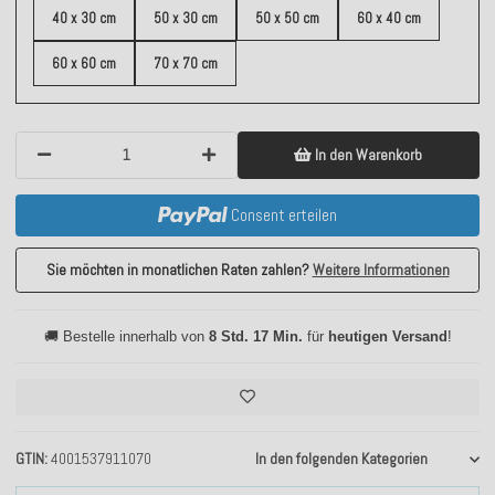
40 x 30 cm
50 x 30 cm
50 x 50 cm
60 x 40 cm
60 x 60 cm
70 x 70 cm
In den Warenkorb
Consent erteilen
Sie möchten in monatlichen Raten zahlen?
Weitere Informationen
🚚 Bestelle innerhalb von
8 Std. 17 Min.
für
heutigen Versand
!
GTIN
4001537911070
In den folgenden Kategorien