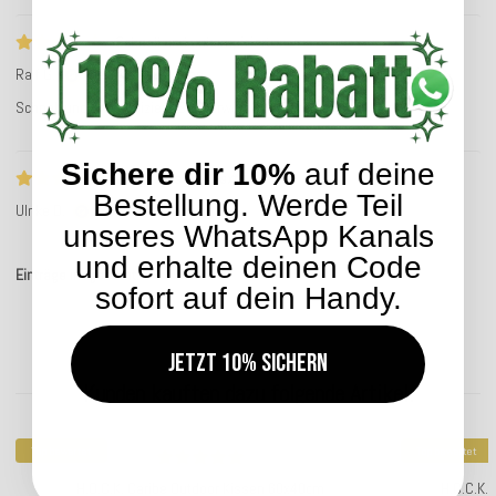
Schnell und unkompiziert
Ralf G.
Service-Bewertung
Schnell und unkompiziert. Sonderwünsche waren kein Problem!!
Sichere dir 10%
auf deine
ws5_rc_ts_no_text
Bestellung. Werde Teil
Ulrike D.
Service-Bewertung
unseres WhatsApp Kanals
und erhalte deinen Code
Einträge insgesamt: 5
sofort auf dein Handy.
Jetzt 10% sichern
Kunden kauften dazu folgende Artikel:
Top bewertet
Top bewertet
H.O.C.K. Caribe Outdoor Kissen 60x40cm
H.O.C.K.