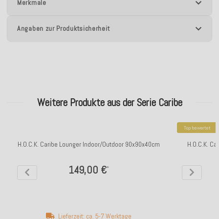
Merkmale
Angaben zur Produktsicherheit
Weitere Produkte aus der Serie Caribe
Top bewertet
H.O.C.K. Caribe Lounger Indoor/Outdoor 90x90x40cm
H.O.C.K. Ca
149,00 €
*
Lieferzeit: ca. 5-7 Werktage