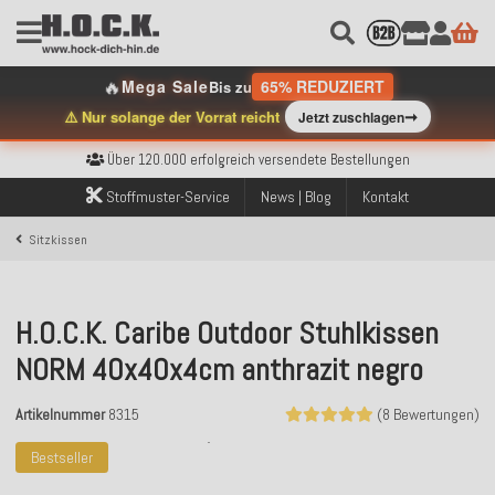
🔥
Mega Sale
65% REDUZIERT
Bis zu
➞
⚠️ Nur solange der Vorrat reicht
Jetzt zuschlagen
Kostenloser Versand innerhalb Deutschlands ab 99€ Bestellwert
Über 120.000 erfolgreich versendete Bestellungen
Sicher bezahlen mit Klarna, PayPal & Amazon Pay
Kostenloser Versand innerhalb Deutschlands ab 99€ Bestellwert
Stoffmuster-Service
News | Blog
Kontakt
Über 120.000 erfolgreich versendete Bestellungen
Sicher bezahlen mit Klarna, PayPal & Amazon Pay
Sitzkissen
Kostenloser Versand innerhalb Deutschlands ab 99€ Bestellwert
H.O.C.K. Caribe Outdoor Stuhlkissen
NORM 40x40x4cm anthrazit negro
Artikelnummer
8315
(8 Bewertungen)
Bestseller