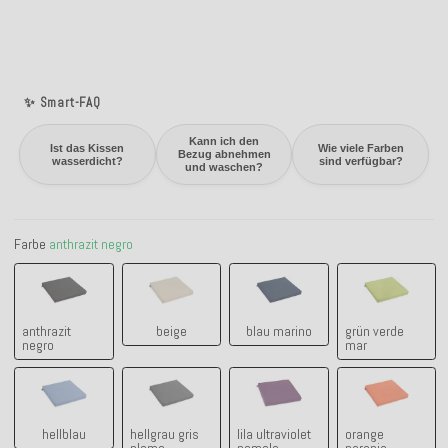
✨ Smart-FAQ
Kann ich den
Ist das Kissen
Wie viele Farben
Bezug abnehmen
wasserdicht?
sind verfügbar?
und waschen?
Farbe
anthrazit negro
anthrazit negro
beige
blau marino
grün verde
anthrazit
beige
blau marino
grün verde
negro
mar
hellblau
hellgrau gris plomo
lila ultraviolet pomelo
orange nar
hellblau
hellgrau gris
lila ultraviolet
orange