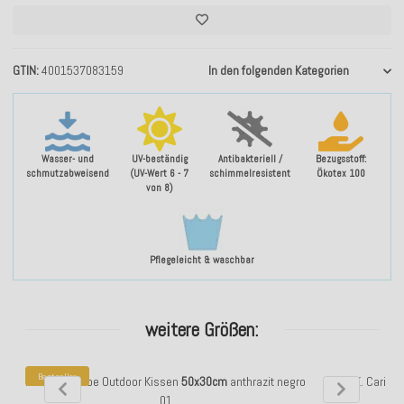
GTIN
4001537083159
In den folgenden Kategorien
Wasser- und
UV-beständig
Antibakteriell /
Bezugsstoff:
schmutzabweisend
(UV-Wert 6 - 7
schimmelresistent
Ökotex 100
von 8)
Pflegeleicht & waschbar
weitere Größen:
Bestseller
H.O.C.K. Caribe Outdoor Kissen
50x30cm
anthrazit negro
H.O.C.K. Caribe
01