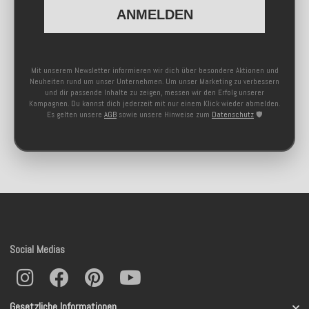
ANMELDEN
Mit unserem Newsletter informieren wir dich über besondere Aktionen und
Neuheiten rund um unser Unternehmen. Um unser Marketing zu verbessern
und dir passende Inhalte zu zeigen, messen wir den Erfolg unserer
Kampagnen. Du kannst dich jederzeit mit nur einem Klick wieder abmelden.
Es gelten unsere
AGB
sowie unsere Hinweise zum
Datenschutz
🛡️
Social Medias
Gesetzliche Informationen