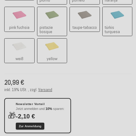
plomo
pomelo
naranja
pink fuchsia
pistazie bosque
taupe-tabacco
türkis turq
pink fuchsia
pistazie
taupe-tabacco
türkis
bosque
turquesa
weiß
yellow
weiß
yellow
20,99 €
inkl. 19% USt. , zzgl.
Versand
Newsletter Vorteil
Jetzt anmelden und
10%
sparen:
🎁
-2,10 €
Zur Anmeldung