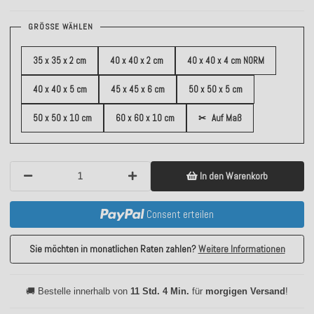
GRÖSSE WÄHLEN
35 x 35 x 2 cm
40 x 40 x 2 cm
40 x 40 x 4 cm NORM
40 x 40 x 5 cm
45 x 45 x 6 cm
50 x 50 x 5 cm
50 x 50 x 10 cm
60 x 60 x 10 cm
✂
Auf Maß
In den Warenkorb
Consent erteilen
Sie möchten in monatlichen Raten zahlen?
Weitere Informationen
🚚 Bestelle innerhalb von
11 Std. 4 Min.
für
morgigen Versand
!