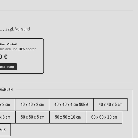
. , zzgl.
Versand
ter Vorteil
nmelden und
10%
sparen:
0 €
nmeldung
WÄHLEN
x 2 cm
40 x 40 x 2 cm
40 x 40 x 4 cm NORM
40 x 40 x 5 cm
 x 6 cm
50 x 50 x 5 cm
50 x 50 x 10 cm
60 x 60 x 10 cm
Maß