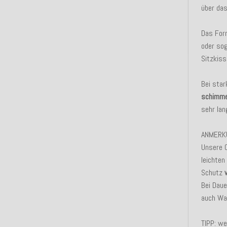
über da
Das For
oder so
Sitzkiss
Bei sta
schimme
sehr lan
ANMERK
Unsere 
leichten
Schutz
w
Bei Dau
auch Was
TIPP: we