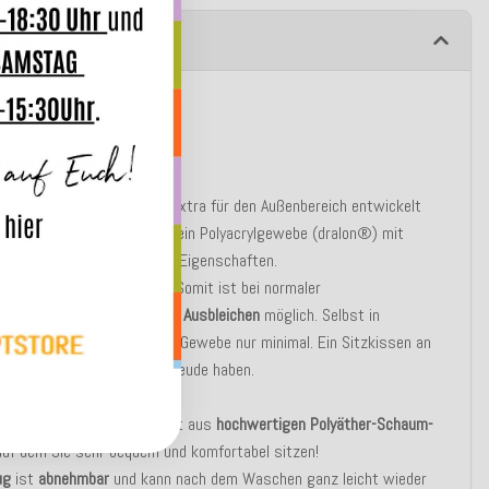
ibung
tbeschreibung
door Sitzkissen
Caribe
ist extra für den Außenbereich entwickelt
 Der abnehmbare Bezug ist ein Polyacrylgewebe (dralon®) mit
- und
schmutzabweisenden
Eigenschaften.
techtheitswert liegt bei 7. Somit ist bei normaler
instrahlung so gut wie
kein Ausbleichen
möglich. Selbst in
n Ländern verblasst dieses Gewebe nur minimal. Ein Sitzkissen an
mit Sicherheit lange Ihre Freude haben.
lung des Sitzkissens besteht aus
hochwertigen Polyäther-Schaum-
 auf dem Sie sehr bequem und komfortabel sitzen!
ug
ist
abnehmbar
und kann nach dem Waschen ganz leicht wieder