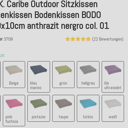
K. Caribe Outdoor Sitzkissen
tenkissen Bodenkissen BODO
x10cm anthrazit nergro col. 01
er
3708
(22 Bewertungen)
zit
zit
Beige
blau marino
grün
hellgrau
lila ultra
Beige
blau
grün
hellgrau
lila
marino
ultraviolet
e
pink fuchsia
pistazie
taupe
türkis
weiß
pink
pistazie
taupe
türkis
weiß
fuchsia