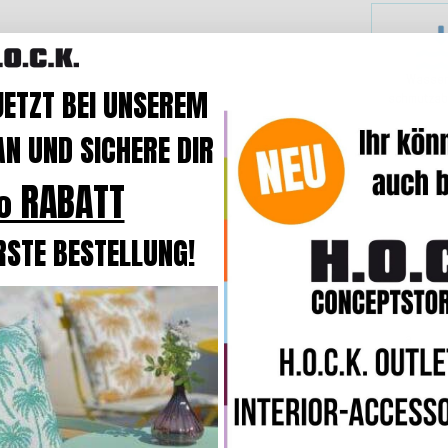
Wasser
JETZT BEI UNSEREM
schmutzab
N UND SICHERE DIR
 RABATT
RSTE BESTELLUNG!
H.O.C.K. 
Kiss
anthra