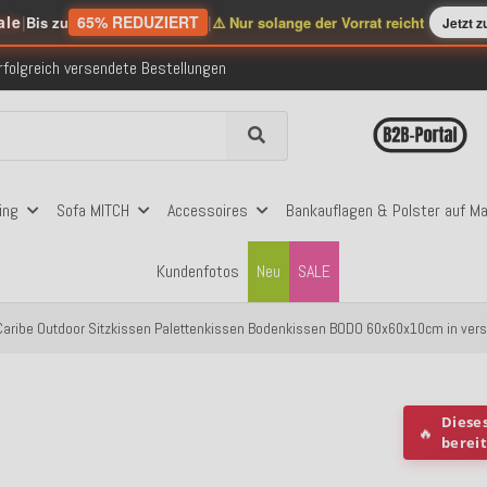
ale
|
65% REDUZIERT
|
Bis zu
⚠️ Nur solange der Vorrat reicht
Jetzt 
nerhalb Deutschlands ab 99€ Bestellwert
folgreich versendete Bestellungen
 mit Klarna, PayPal & Amazon Pay
nerhalb Deutschlands ab 99€ Bestellwert
folgreich versendete Bestellungen
 mit Klarna, PayPal & Amazon Pay
nerhalb Deutschlands ab 99€ Bestellwert
ing
Sofa MITCH
Accessoires
Bankauflagen & Polster auf M
Kundenfotos
Neu
SALE
 Caribe Outdoor Sitzkissen Palettenkissen Bodenkissen BODO 60x60x10cm in ver
Diese
🔥
berei