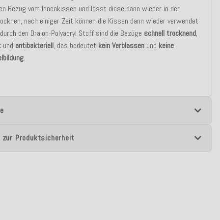
en Bezug vom Innenkissen und lässt diese dann wieder in der
ocknen, nach einiger Zeit können die Kissen dann wieder verwendet
durch den Dralon-Polyacryl Stoff sind die Bezüge
schnell trocknend
,
t
und
antibakteriell
, das bedeutet
kein Verblassen
und
keine
lbildung
.
e
 zur Produktsicherheit