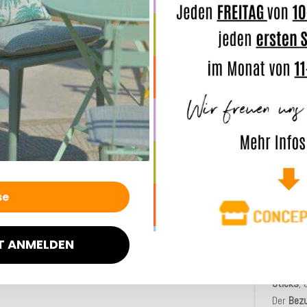
Beschre
Produk
Das Out
worden.
wasser
Der Lich
Sonnene
südliche
dem Sie 
T ANMELDEN
Die Fül
Sticks
,
Der
Bez