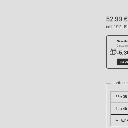
52,99 €
inkl. 19% USt
Newslet
Jetzt a
🎁
-5,3
Zur A
GRÖSSE 
35 x 35 
45 x 45
✂
Auf 