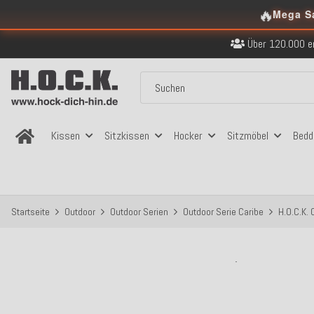
🔥
Mega S
Kostenloser Versand in
Über 120.000 er
Sicher bezahlen
Kostenloser Versand in
Über 120.000 er
Sicher bezahlen
Kostenloser Versand in
Kissen
Sitzkissen
Hocker
Sitzmöbel
Bedd
Startseite
Outdoor
Outdoor Serien
Outdoor Serie Caribe
H.O.C.K.