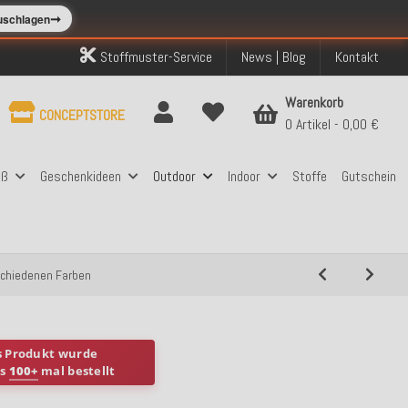
➞
zuschlagen
Stoffmuster-Service
News | Blog
Kontakt
Warenkorb
CONCEPTSTORE
0 Artikel
0,00 €
aß
Geschenkideen
Outdoor
Indoor
Stoffe
Gutschein
schiedenen Farben
s Produkt wurde
ts
100+
mal bestellt