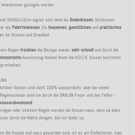
s Innenkissen gezogen werden.
mat 60x60x10cm eignet sich ideal als
Bodenkissen
, Sitzkissen
gar als
Palettenkissen
. Ein
bequemes
,
gemütliches
und
praktisches
en für Drinnen und Draußen!
rkem Regen
trocknen
die Bezüge wieder
sehr schnell
und durch die
lresistente
Ausrüstung bleiben Ihnen die H.O.C.K. Kissen bestimmt
ge erhalten!
UNG:
Outdoor Kissen sind nicht 100% wasserdicht, aber bei einem
 Regenschauer sind sie durch die DRALON Faser und den Teflon -
asserabweisend
!
erregen oder starkem Regen werden die Kissen nass, denn es kann
ser durch die Nähte dringen, das ist leider so.
nn die Kissen mal nass geworden sind, ist es am Einfachsten, man