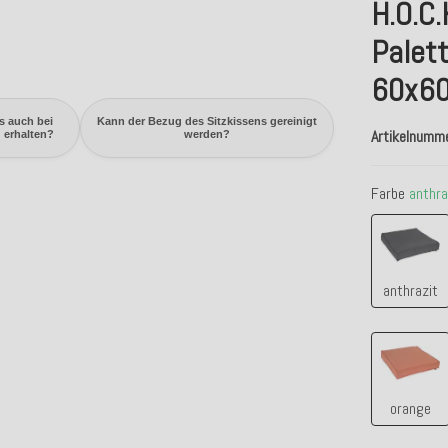
H.O.C.
Palet
60x60
s auch bei
Kann der Bezug des Sitzkissens gereinigt
Artikelnumm
 erhalten?
werden?
Farbe
anthra
anthra
anthrazit
orang
orange