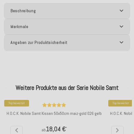
Beschreibung
Merkmale
Angaben zur Produktsicherheit
Weitere Produkte aus der Serie Nobile Samt
Top bewertet
Top bewertet
H.O.C.K. Nobile Samt Kissen 50x50cm maiz-gold 026 gelb
H.O.C.K. Nobi
18,04 €
*
ab