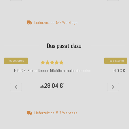
Lieferzeit: ca. 5-7 Werktage
Das passt dazu:
Top bewertet
Top bewertet
H.O.C.K. Belma Kissen 50x50cm multicolor boho
H.O.C.K. 
28,04 €
*
ab
Lieferzeit: ca. 5-7 Werktage