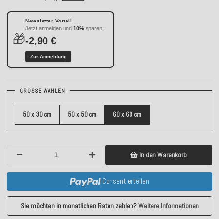
Newsletter Vorteil
Jetzt anmelden und
10%
sparen:
🎁
-2,90 €
Zur Anmeldung
GRÖSSE WÄHLEN
50 x 30 cm
50 x 50 cm
60 x 60 cm
In den Warenkorb
Consent erteilen
Sie möchten in monatlichen Raten zahlen?
Weitere Informationen