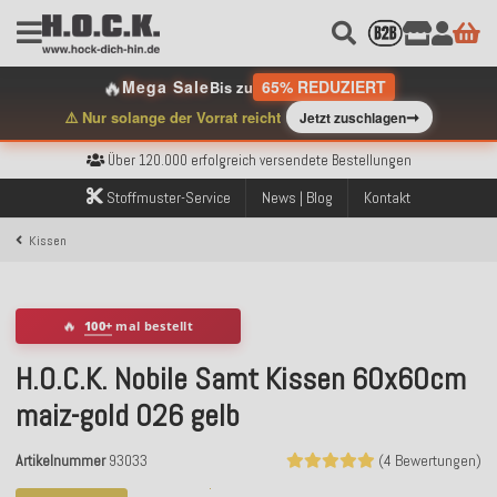
🔥
Mega Sale
65% REDUZIERT
Bis zu
➞
⚠️ Nur solange der Vorrat reicht
Jetzt zuschlagen
Kostenloser Versand innerhalb Deutschlands ab 99€ Bestellwert
Über 120.000 erfolgreich versendete Bestellungen
Sicher bezahlen mit Klarna, PayPal & Amazon Pay
Kostenloser Versand innerhalb Deutschlands ab 99€ Bestellwert
Stoffmuster-Service
News | Blog
Kontakt
Über 120.000 erfolgreich versendete Bestellungen
Sicher bezahlen mit Klarna, PayPal & Amazon Pay
Kissen
Kostenloser Versand innerhalb Deutschlands ab 99€ Bestellwert
🔥
100+
mal bestellt
H.O.C.K. Nobile Samt Kissen 60x60cm
maiz-gold 026 gelb
Artikelnummer
93033
(4 Bewertungen)