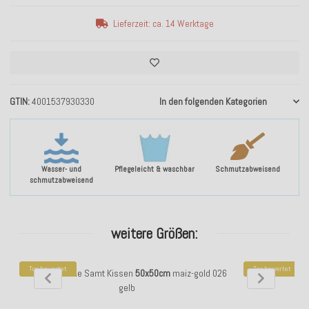
Lieferzeit: ca. 14 Werktage
GTIN
4001537930330
In den folgenden Kategorien
Wasser- und
Pflegeleicht & waschbar
Schmutzabweisend
schmutzabweisend
weitere Größen:
Top bewertet
Top bewertet
H.O.C.K. Nobile Samt Kissen
50x50cm
maiz-gold 026
H.O.C.K. Nobil
gelb