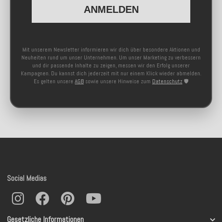
ANMELDEN
Mit unserem Newsletter informieren wir dich über besondere Aktionen und
Neuheiten rund um unser Unternehmen. Um unser Marketing zu verbessern
und dir passende Inhalte zu zeigen, messen wir den Erfolg unserer
Kampagnen. Du kannst dich jederzeit mit nur einem Klick wieder abmelden.
Es gelten unsere
AGB
sowie unsere Hinweise zum
Datenschutz
🛡️
Social Medias
Gesetzliche Informationen