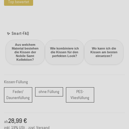
Top bewertet
✨ Smart-FAQ
Aus welchem
Material bestehen
Wie kombiniere ich
Wo kann ich die
die Kissen der
die Kissen für den
Kissen am besten
Nobile Samt
perfekten Look?
einsetzen?
Kollektion?
Kissen-Füllung
ohne Füllung
Feder/
ohne Füllung
PES-
Feder/ Daunenfüllung
PES-Vliesfüllung
Daunenfüllung
Vliesfüllung
28,99 €
ab
inkl. 19% USt. , zzgl.
Versand