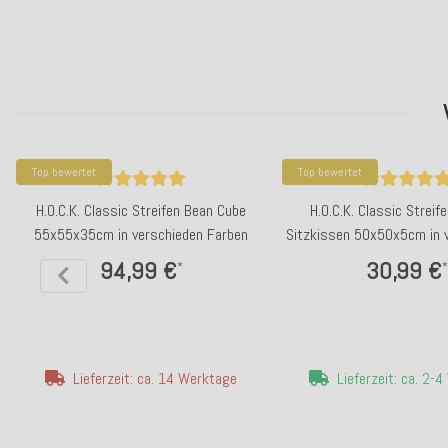
Top bewertet
Top bewertet
H.O.C.K. Classic Streifen Bean Cube
H.O.C.K. Classic Streif
55x55x35cm in verschieden Farben
Sitzkissen 50x50x5cm in 
Farben
94,99 €
30,99 €
*
*
Lieferzeit: ca. 14 Werktage
Lieferzeit: ca. 2-