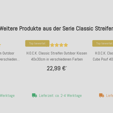
Weitere Produkte aus der Serie Classic Streife
Top bewertet
Top bewertet
en Outdoor
H.O.C.K. Classic Streifen Outdoor Kissen
H.O.C.K. Cl
verschiedenen
40x30cm in verschiedenen Farben
Cube Pouf 40
22,99 €
*
4 Werktage
Lieferzeit: ca. 2-4 Werktage
Lief