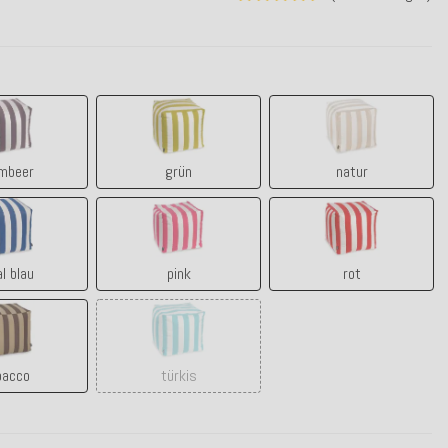
brombeer
grün
natur
mbeer
grün
natur
royal blau
pink
rot
al blau
pink
rot
tabacco
türkis
bacco
türkis