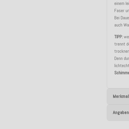
einem le
Faser u
Bei Dau
auch Was
TIPP:
wen
trennt d
trocknen
Denn dur
lichtech
Schimme
Merkmal
Angaben