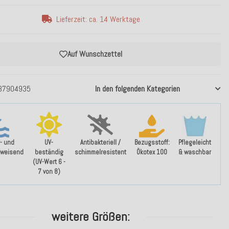
Lieferzeit: ca. 14 Werktage
Auf Wunschzettel
37904935
In den folgenden Kategorien
- und
UV-
Antibakteriell /
Bezugsstoff:
Pflegeleicht
weisend
beständig
schimmelresistent
Ökotex 100
& waschbar
(UV-Wert 6 -
7 von 8)
weitere Größen: