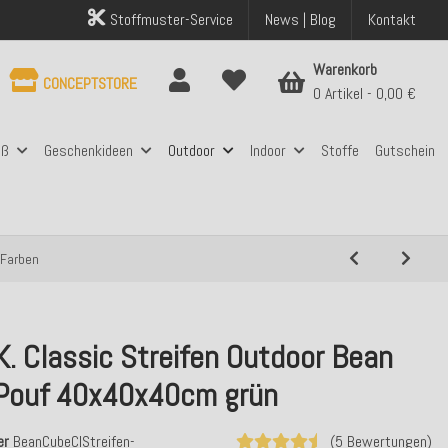
Stoffmuster-Service
News | Blog
Kontakt
Warenkorb
CONCEPTSTORE
0 Artikel
0,00 €
aß
Geschenkideen
Outdoor
Indoor
Stoffe
Gutschein
 Farben
K. Classic Streifen Outdoor Bean
Pouf 40x40x40cm grün
er
BeanCubeClStreifen-
(5 Bewertungen)