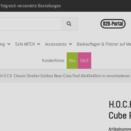
folgreich versendete Bestellungen
 mit Klarna, PayPal & Amazon Pay
nerhalb Deutschlands ab 99€ Bestellwert
folgreich versendete Bestellungen
 mit Klarna, PayPal & Amazon Pay
nerhalb Deutschlands ab 99€ Bestellwert
ing
Sofa MITCH
Accessoires
Bankauflagen & Polster auf M
Kundenfotos
Neu
SALE
H.O.C.K. Classic Streifen Outdoor Bean Cube Pouf 40x40x40cm in verschiedenen
H.O.C.
Cube 
Artikelnumm