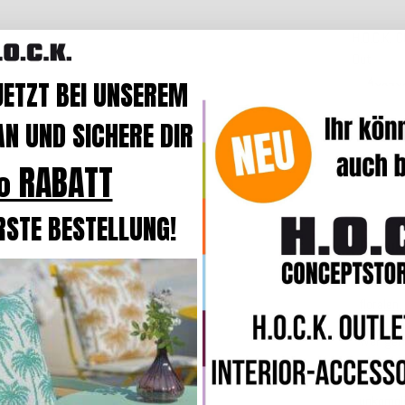
H.O.C.K. C
Outdoor 
40x40
JETZT BEI UNSEREM
N UND SICHERE DIR
 RABATT
Beschre
RSTE BESTELLUNG!
Produk
Streifen
floralen
,
Wer ge
Dieser S
unkompli