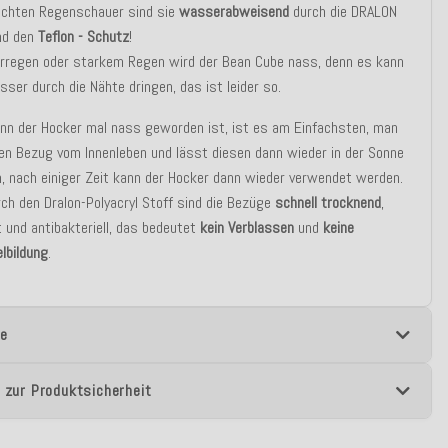
ichten Regenschauer sind sie
wasserabweisend
durch die DRALON
nd den
Teflon - Schutz
!
erregen oder starkem Regen wird der Bean Cube nass, denn es kann
ser durch die Nähte dringen, das ist leider so.
n der Hocker mal nass geworden ist, ist es am Einfachsten, man
en Bezug vom Innenleben und lässt diesen dann wieder in der Sonne
, nach einiger Zeit kann der Hocker dann wieder verwendet werden.
ch den Dralon-Polyacryl Stoff sind die Bezüge
schnell trocknend
,
t und antibakteriell, das bedeutet
kein Verblassen
und
keine
lbildung
.
e
 zur Produktsicherheit