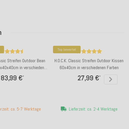
n
Top bewertet
assic Streifen Outdoor Bean
H.O.C.K. Classic Streifen Outdoor Kissen
x40x40cm in verschiedenen
60x40cm in verschiedenen Farben
Farben
83,99 €
27,99 €
*
*
erzeit: ca. 5-7 Werktage
Lieferzeit: ca. 2-4 Werktage