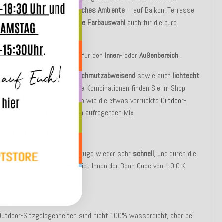
en
Sitzwürfel für ein
gemütliches Ambiente
– auf Balkon, Terrasse
Garten – und durch die
große Farbauswahl
auch für die pure
lung.
 Cube ist perfekt geeignet für den
Innen
- oder
Außenbereich
.
oorstoff ist
wasser
- und
schmutzabweisend
sowie auch
lichtecht
chbar
bei 40°. Für passende Kombinationen finden Sie im Shop
Outdoor-Serie-Classic-Uni
, so wie die etwas verrückte
Outdoor-
ach-Life Kollektion
, für einen aufregenden Mix.
hkeit hat keine Grenzen!
rkem Regen
trocknen
die Bezüge wieder sehr
schnell
, und durch die
lresistente Ausrüstung
bleibt Ihnen der Bean Cube von H.O.C.K.
 sehr lange erhalten!
UNG:
utdoor-Sitzgelegenheiten sind nicht 100% wasserdicht, aber bei