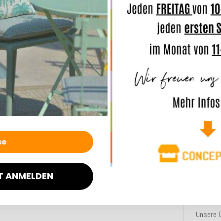
modern
oder im 
Abwechs
Der Bean
Der Outd
und
was
unsere
Serie-Be
Gemütlic
Bei sta
schimme
T ANMELDEN
bestimmt
ANMERK
Unsere O