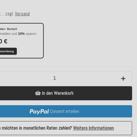
. , zzgl.
Versand
ter Vorteil
nmelden und
10%
sparen:
0 €
nmeldung
In den Warenkorb
Consent erteilen
e möchten in monatlichen Raten zahlen?
Weitere Informationen