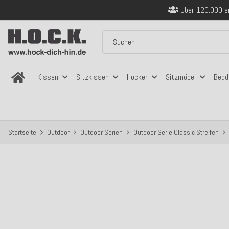
Über 120.000 er
Sicher bezahlen
Kostenloser Versand in
Über 120.000 er
Sicher bezahlen
Kostenloser Versand in
Kissen
Sitzkissen
Hocker
Sitzmöbel
Bedd
Startseite
Outdoor
Outdoor Serien
Outdoor Serie Classic Streifen