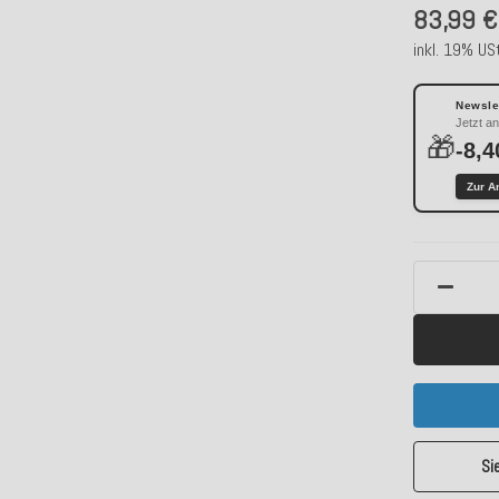
83,99 €
inkl. 19% USt
Newslet
Jetzt a
🎁
-8,4
Zur A
Si