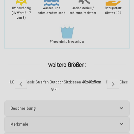
UV-beständig
Wasser- und
Antibakteriell /
Bezugsstoff:
(UV-Wert 6 - 7
schmutzabweisend
schimmelresistent
Ökotex 100
von 8)
Pflegeleicht & waschbar
weitere Größen:
H.O.C.K. Classic Streifen Outdoor Sitzkissen
40x40x5cm
H.O.C.K. Classic
grün
Beschreibung
Merkmale