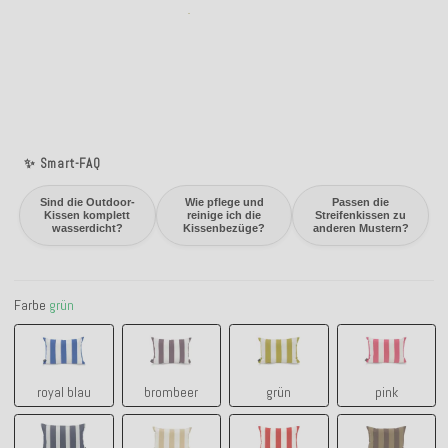
✨ Smart-FAQ
Sind die Outdoor-
Wie pflege und
Passen die
Kissen komplett
reinige ich die
Streifenkissen zu
wasserdicht?
Kissenbezüge?
anderen Mustern?
Farbe
grün
royal blau
brombeer
grün
pink
royal blau
brombeer
grün
pink
navy-blau
natur
rot
tabacco