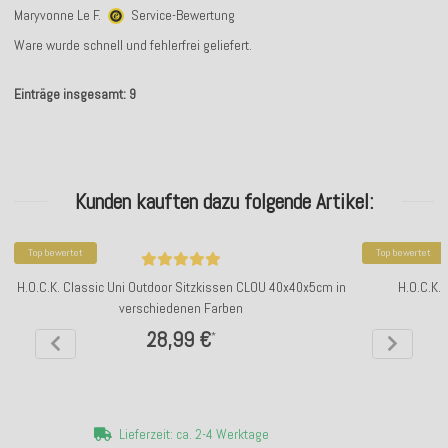
Maryvonne Le F.
Service-Bewertung
Ware wurde schnell und fehlerfrei geliefert.
Einträge insgesamt: 9
Kunden kauften dazu folgende Artikel:
Top bewertet
Top bewertet
H.O.C.K. Classic Uni Outdoor Sitzkissen CLOU 40x40x5cm in
H.O.C.K.
verschiedenen Farben
28,99 €
*
Lieferzeit: ca. 2-4 Werktage