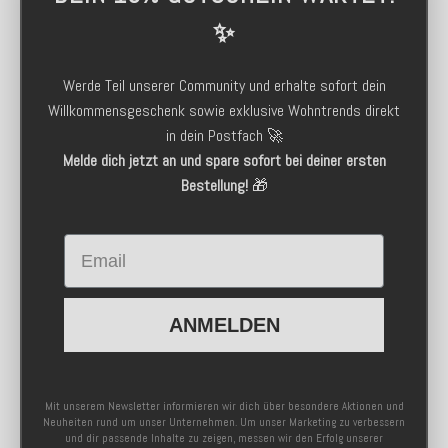
✨
Werde Teil unserer Community und erhalte sofort dein
Willkommensgeschenk sowie exklusive Wohntrends direkt
in dein Postfach 🚀
Melde dich jetzt an und spare sofort bei deiner ersten
Bestellung!
🎁
Email
ANMELDEN
Mit unserem Newsletter informieren wir dich über besondere Aktionen und
Neuheiten rund um unser Unternehmen. Um unser Marketing zu verbessern
und dir passende Inhalte zu zeigen, messen wir den Erfolg unserer