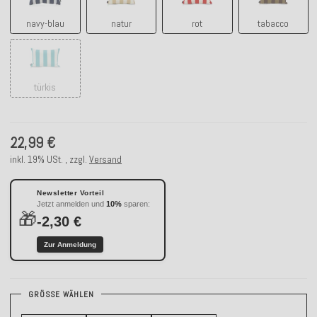
navy-blau
natur
rot
tabacco
türkis
türkis
22,99 €
inkl. 19% USt. , zzgl.
Versand
Newsletter Vorteil
Jetzt anmelden und
10%
sparen:
🎁
-2,30 €
Zur Anmeldung
GRÖSSE WÄHLEN