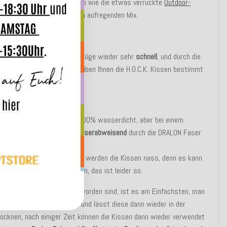
Outdoor-Serie-Classic-Uni
, so wie die etwas verrückte
Outdoor-
ach-Life Kollektion
, für einen aufregenden Mix.
hkeit hat keine Grenzen!
rkem Regen
trocknen
die Bezüge wieder sehr
schnell
, und durch die
lresistente Ausrüstung
bleiben Ihnen die H.O.C.K. Kissen bestimmt
ge erhalten!
UNG:
Outdoor Kissen sind nicht 100% wasserdicht, aber bei einem
 Regenschauer sind sie
wasserabweisend
durch die DRALON Faser
Teflon - Schutz
!
erregen oder starkem Regen werden die Kissen nass, denn es kann
ser durch die Nähte dringen, das ist leider so.
nn die Kissen mal nass geworden sind, ist es am Einfachsten, man
en Bezug vom Innenkissen und lässt diese dann wieder in der
ocknen, nach einiger Zeit können die Kissen dann wieder verwendet