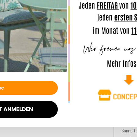
unsere
Serie-Be
Gemütlic
Bei sta
schimme
sehr lan
ANMERK
Unsere 
leichten
und den
Bei Dau
auch Was
T ANMELDEN
TIPP: we
trennt d
Sonne tr