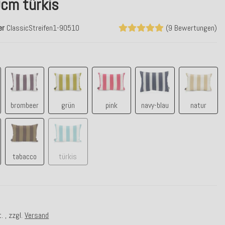
cm türkis
er
ClassicStreifen1-90510
(9 Bewertungen)
blau
brombeer
grün
pink
navy-blau
natur
brombeer
grün
pink
navy-blau
natur
tabacco
türkis
tabacco
türkis
. , zzgl.
Versand