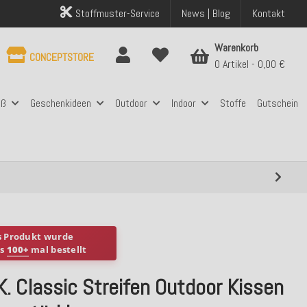
Stoffmuster-Service
News | Blog
Kontakt
Warenkorb
CONCEPTSTORE
0 Artikel
0,00 €
aß
Geschenkideen
Outdoor
Indoor
Stoffe
Gutschein
s Produkt wurde
ts
100+
mal bestellt
K. Classic Streifen Outdoor Kissen