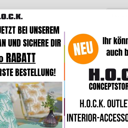
Beschre
JETZT BEI UNSEREM
N UND SICHERE DIR
Produk
Streifen
 RABATT
floralen
,
RSTE BESTELLUNG!
Wer ge
Ganz bes
robust
den
Inne
Terrasse
Der Outd
und
was