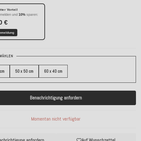
ter Vorteil
nmelden und
10%
sparen:
0 €
nmeldung
WÄHLEN
 cm
50 x 50 cm
60 x 40 cm
Benachrichtigung anfordern
Momentan nicht verfügbar
achrichtigung anfordern
Auf Wunschzettel