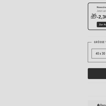
Newslet
Jetzt a
🎁
-2,3
Zur A
GRÖSSE 
40 x 30
Ben