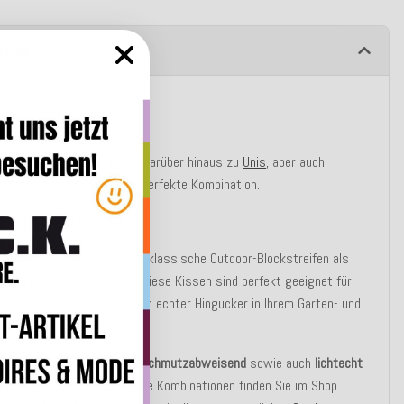
ibung
tbeschreibung
 sind zeitlos, immer IN und darüber hinaus zu
Unis
, aber auch
 gemusterten Dessins die perfekte Kombination.
rne
mixt
braucht Streifen!
onders cool zeigt sich der klassische Outdoor-Blockstreifen als
es
und
praktisches
Kissen. Diese Kissen sind perfekt geeignet für
n
- oder
Außenbereich
und ein echter Hingucker in Ihrem Garten- und
nbereich.
oorstoff ist
wasser
- und
schmutzabweisend
sowie auch
lichtecht
chbar
bei 40°. Für passende Kombinationen finden Sie im Shop