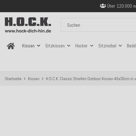
Über 120.000 er
Sicher bezahlen
Kostenloser Versand in
Über 120.000 er
Sicher bezahlen
Kostenloser Versand in
Kissen
Sitzkissen
Hocker
Sitzmöbel
Bedd
Startseite
Kissen
H.O.C.K. Classic Streifen Outdoor Kissen 40x30cm in