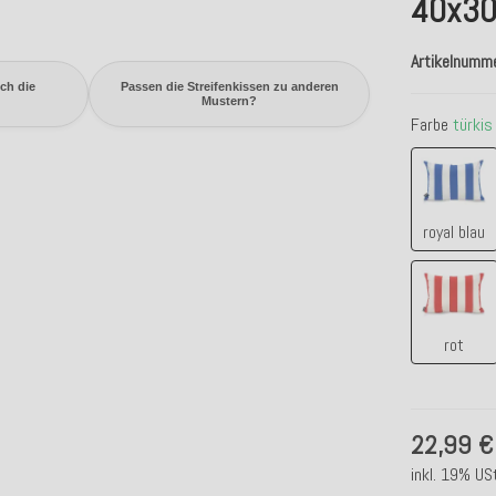
40x30
Artikelnumm
ich die
Passen die Streifenkissen zu anderen
Mustern?
Farbe
türkis
royal 
royal blau
rot
rot
22,99 €
inkl. 19% USt