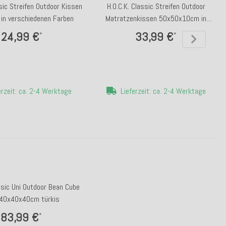
ssic Streifen Outdoor Kissen
H.O.C.K. Classic Streifen Outdoor
in verschiedenen Farben
Matratzenkissen 50x50x10cm in
verschiedenen Farben
24,99 €
33,99 €
*
*
erzeit: ca. 2-4 Werktage
Lieferzeit: ca. 2-4 Werktage
ssic Uni Outdoor Bean Cube
 40x40x40cm türkis
83,99 €
*