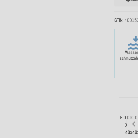
GTIN
40015
Wasser
schmutzab
H.O.C.K. C
Outdoo
40x40