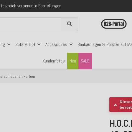
folgreich versendete Bestellungen
 mit Klarna, PayPal & Amazon Pay
nerhalb Deutschlands ab 99€ Bestellwert
folgreich versendete Bestellungen
 mit Klarna, PayPal & Amazon Pay
nerhalb Deutschlands ab 99€ Bestellwert
ing
Sofa MITCH
Accessoires
Bankauflagen & Polster auf M
Kundenfotos
Neu
SALE
 verschiedenen Farben
Diese
🔥
berei
H.O.C.