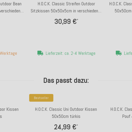
 Outdoor Bean
H.O.C.K. Classic Streifen Outdoor
H.O.C.K. Cla
verschiedenen
Sitzkissen 50x50x5cm in verschiedenen
50x50cm 
Farben
30,99 €
*
7 Werktage
Lieferzeit: ca. 2-4 Werktage
Lief
Das passt dazu:
Bestseller
door Kissen
H.O.C.K. Classic Uni Outdoor Kissen
H.O.C.K. Cla
s
50x50cm türkis
Pouf
24,99 €
*