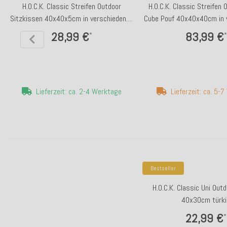
H.O.C.K. Classic Streifen Outdoor
H.O.C.K. Classic Streifen
Sitzkissen 40x40x5cm in verschiedenen
Cube Pouf 40x40x40cm in 
Farben
Farben
28,99 €
83,99 €
*
*
Lieferzeit: ca. 2-4 Werktage
Lieferzeit: ca. 5-
Bestseller
H.O.C.K. Classic Uni Out
40x30cm türki
22,99 €
*