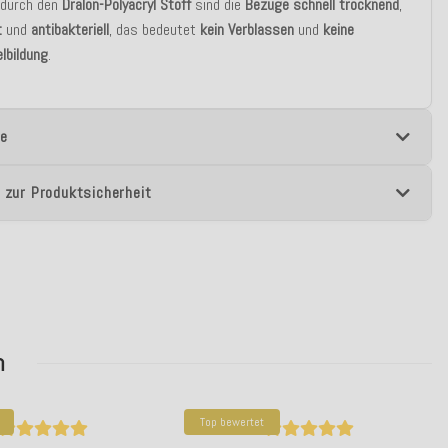
 durch den
Dralon-Polyacryl Stoff
sind die
Bezüge schnell trocknend
,
t
und
antibakteriell
, das bedeutet
kein Verblassen
und
keine
lbildung
.
e
 zur Produktsicherheit
n
Top bewertet