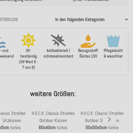
37905109
In den folgenden Kategorien
- und
UV-
Antibakteriell /
Bezugsstoff:
Pflegeleicht
weisend
beständig
schimmelresistent
Ökotex 100
& waschbar
(UV-Wert 6 -
7 von 8)
weitere Größen:
lassic Streifen
H.O.C.K. Classic Streifen
H.O.C.K. Classic Streifen
H
r Sitzkissen
Outdoor Kissen
Outdoor Sitzkissen
x5cm
türkis
60x40cm
türkis
50x50x5cm
türkis