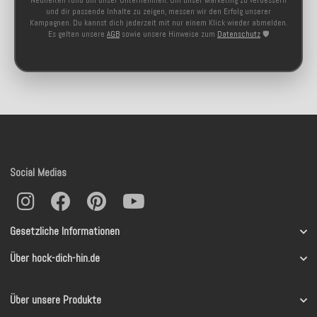
Neuheiten rund um unser Unternehmen. Um unser Marketing zu verbessern
und dir passende Inhalte zu zeigen, messen wir den Erfolg unserer
Kampagnen. Du kannst dich jederzeit mit nur einem Klick wieder abmelden.
Es gelten unsere
AGB
sowie unsere Hinweise zum
Datenschutz
🛡️
Social Medias
Gesetzliche Informationen
Über hock-dich-hin.de
Über unsere Produkte