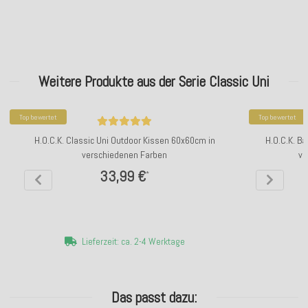
Weitere Produkte aus der Serie Classic Uni
Top bewertet
Top bewertet
H.O.C.K. Classic Uni Outdoor Kissen 60x60cm in
H.O.C.K. B
verschiedenen Farben
ve
33,99 €
*
Lieferzeit: ca. 2-4 Werktage
Das passt dazu: