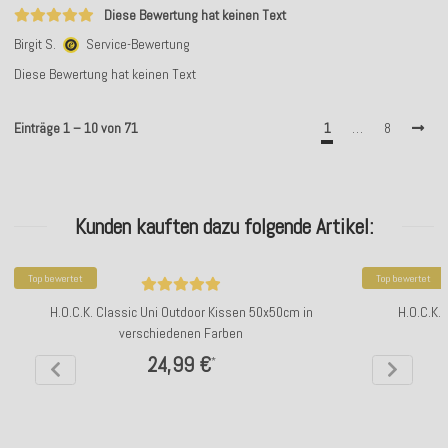
Diese Bewertung hat keinen Text
Birgit S.
Service-Bewertung
Diese Bewertung hat keinen Text
Einträge 1 – 10 von 71
1
…
8
Kunden kauften dazu folgende Artikel:
Top bewertet
Top bewertet
H.O.C.K. Classic Uni Outdoor Kissen 50x50cm in
H.O.C.K.
verschiedenen Farben
24,99 €
*