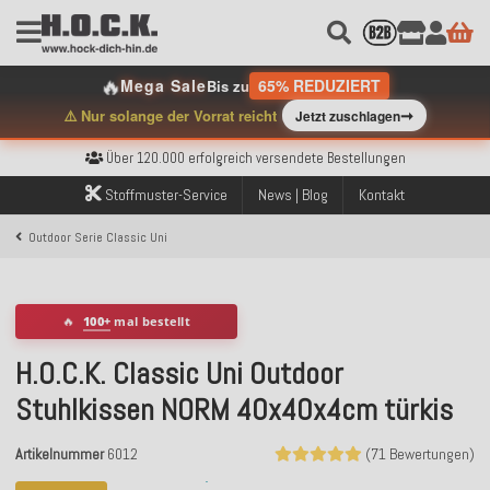
🔥
Mega Sale
65% REDUZIERT
Bis zu
➞
⚠️ Nur solange der Vorrat reicht
Jetzt zuschlagen
Kostenloser Versand innerhalb Deutschlands ab 99€ Bestellwert
Über 120.000 erfolgreich versendete Bestellungen
Sicher bezahlen mit Klarna, PayPal & Amazon Pay
Kostenloser Versand innerhalb Deutschlands ab 99€ Bestellwert
Stoffmuster-Service
News | Blog
Kontakt
Über 120.000 erfolgreich versendete Bestellungen
Sicher bezahlen mit Klarna, PayPal & Amazon Pay
Outdoor Serie Classic Uni
Kostenloser Versand innerhalb Deutschlands ab 99€ Bestellwert
🔥
100+
mal bestellt
H.O.C.K. Classic Uni Outdoor
Stuhlkissen NORM 40x40x4cm türkis
Artikelnummer
6012
(71 Bewertungen)