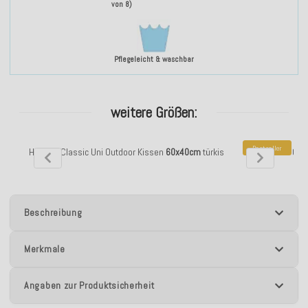
von 8)
Pflegeleicht & waschbar
weitere Größen:
Bestseller
H.O.C.K. Classic Uni Outdoor Kissen
60x40cm
türkis
H.O.C.K. Cla
Beschreibung
Merkmale
Angaben zur Produktsicherheit