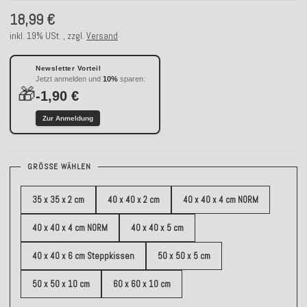
18,99 €
inkl. 19% USt. , zzgl.
Versand
Newsletter Vorteil
Jetzt anmelden und
10%
sparen:
🎁
-1,90 €
Zur Anmeldung
GRÖSSE WÄHLEN
35 x 35 x 2 cm
40 x 40 x 2 cm
40 x 40 x 4 cm NORM
40 x 40 x 4 cm NORM
40 x 40 x 5 cm
40 x 40 x 6 cm Steppkissen
50 x 50 x 5 cm
50 x 50 x 10 cm
60 x 60 x 10 cm