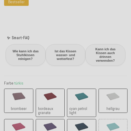
Bestseller
✨ Smart-FAQ
Kann ich das
Wie kann ich das
Ist das Kissen
Kissen auch
Stuhlkissen
wasser- und
drinnen
reinigen?
wetterfest?
verwenden?
Farbe
türkis
brombeer
bordeaux granate
cyan petrol light
hellgrau
brombeer
bordeaux
cyan petrol
hellgrau
granate
light
himbeer raspberry
lila-ultraviolet
navy-blau
petrol