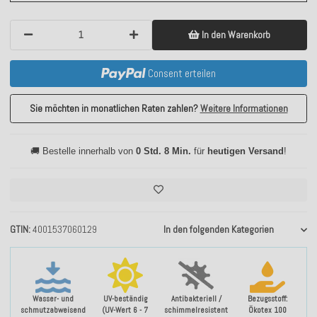
In den Warenkorb
Consent erteilen
Sie möchten in monatlichen Raten zahlen?
Weitere Informationen
🚚 Bestelle innerhalb von
0 Std. 8 Min.
für
heutigen Versand
!
GTIN
4001537060129
In den folgenden Kategorien
Wasser- und
UV-beständig
Antibakteriell /
Bezugsstoff:
schmutzabweisend
(UV-Wert 6 - 7
schimmelresistent
Ökotex 100