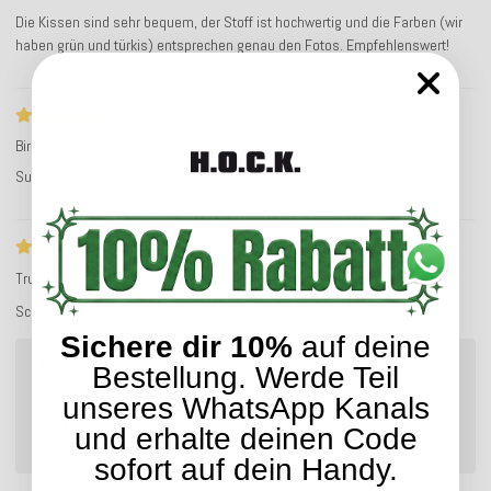
Die Kissen sind sehr bequem, der Stoff ist hochwertig und die Farben (wir
haben grün und türkis) entsprechen genau den Fotos. Empfehlenswert!
Super!
Birgit P
Verifizierter Kauf
Super Qualität und schnelle Lieferung!
Schnell und unkompliziert
Trusted Shops Bewertung
Service-Bewertung
Schnell und unkompliziert, gute Qualität
Sichere dir 10%
auf deine
Antwort von hock-dich-hin.de:
Bestellung. Werde Teil
15.05.2023
unseres WhatsApp Kanals
Das freut uns sehr zu hören. Vielen Dank für die nette Bewertung.
und erhalte deinen Code
Viel Spaß mit der Ware.
sofort auf dein Handy.