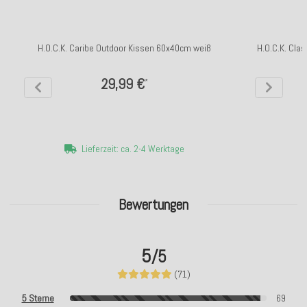
H.O.C.K. Caribe Outdoor Kissen 60x40cm weiß
H.O.C.K. Cla
29,99 €
*
Lieferzeit: ca. 2-4 Werktage
Bewertungen
5
/5
(71)
5 Sterne
69