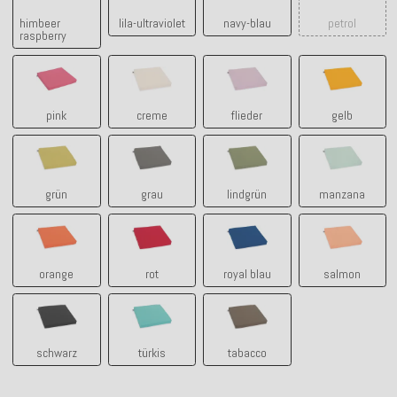
himbeer
lila-ultraviolet
navy-blau
petrol
raspberry
pink
creme
flieder
gelb
pink
creme
flieder
gelb
grün
grau
lindgrün
manzana
grün
grau
lindgrün
manzana
orange
rot
royal blau
salmon
orange
rot
royal blau
salmon
schwarz
türkis
tabacco
schwarz
türkis
tabacco