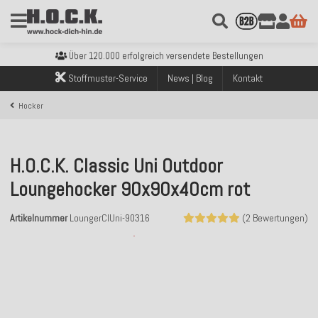
Kostenloser Versand innerhalb Deutschlands ab 99€ Bestellwert
Über 120.000 erfolgreich versendete Bestellungen
Sicher bezahlen mit Klarna, PayPal & Amazon Pay
Stoffmuster-Service
News | Blog
Kontakt
Kostenloser Versand innerhalb Deutschlands ab 99€ Bestellwert
Über 120.000 erfolgreich versendete Bestellungen
Hocker
Sicher bezahlen mit Klarna, PayPal & Amazon Pay
Kostenloser Versand innerhalb Deutschlands ab 99€ Bestellwert
H.O.C.K. Classic Uni Outdoor
Loungehocker 90x90x40cm rot
Artikelnummer
LoungerClUni-90316
(2 Bewertungen)