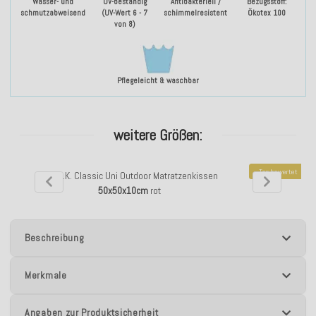
Wasser- und
UV-beständig
Antibakteriell /
Bezugsstoff:
schmutzabweisend
(UV-Wert 6 - 7
schimmelresistent
Ökotex 100
von 8)
Pflegeleicht & waschbar
weitere Größen:
Top bewertet
H.O.C.K. Classic Uni Outdoor Matratzenkissen
H.O.C.K. Classi
50x50x10cm
rot
Beschreibung
Merkmale
Angaben zur Produktsicherheit