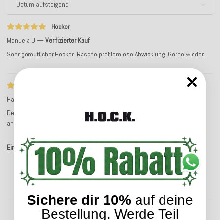
Hocker
Manuela U
Verifizierter Kauf
Sehr gemütlicher Hocker. Rasche problemlose Abwicklung. Gerne wieder.
Genau wie beschrieben, super Komfort
Hannah F
Der Loungehocker entspricht exakt der Beschreibung. Die Polsterung ist
angenehm und die Farbbrillanz einfach top.
Einträge insgesamt: 2
Sichere dir 10%
auf deine
Kunden kauften dazu folgende Artikel:
Bestellung. Werde Teil