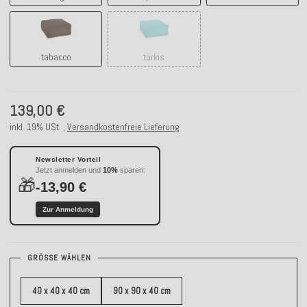
tabacco
türkis
tabacco
türkis
139,00 €
inkl. 19% USt. ,
Versandkostenfreie Lieferung
Newsletter Vorteil
Jetzt anmelden und
10%
sparen:
🎁
-13,90 €
Zur Anmeldung
GRÖSSE WÄHLEN
40 x 40 x 40 cm
90 x 90 x 40 cm