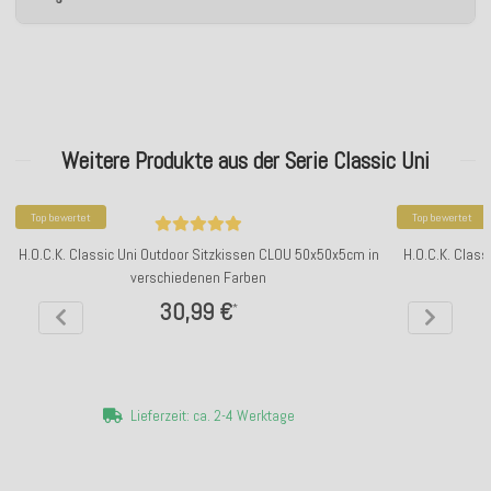
Weitere Produkte aus der Serie Classic Uni
Top bewertet
Top bewertet
H.O.C.K. Classic Uni Outdoor Sitzkissen CLOU 50x50x5cm in
H.O.C.K. Class
verschiedenen Farben
30,99 €
*
Lieferzeit: ca. 2-4 Werktage