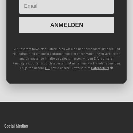
Email
ANMELDEN
Mit unserem Newsletter informieren wir dich über besondere Aktionen und
Neuheiten rund um unser Unternehmen. Um unser Marketing zu verbessern
und dir passende Inhalte zu zeigen, messen wir den Erfolg unserer
Kampagnen. Du kannst dich jederzeit mit nur einem Klick wieder abmelden.
Es gelten unsere
AGB
sowie unsere Hinweise zum
Datenschutz
🛡️
Social Medias