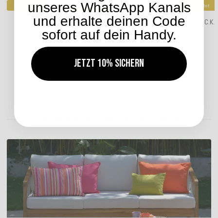
unseres WhatsApp Kanals
Top bewertet
Top bewertet
und erhalte deinen Code
H.O.C.K. Classic Uni Outdoor Kissen 70x70cm in
H.O.C.K.
sofort auf dein Handy.
verschiedenen Farben
39,99 €
*
Jetzt 10% sichern
Lieferzeit: ca. 2-4 Werktage
ENTDECKEN SIE UNSER SORTIMENT