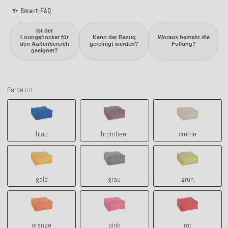
✨ Smart-FAQ
Ist der
Loungehocker für
Kann der Bezug
Woraus besteht die
den Außenbereich
gereinigt werden?
Füllung?
geeignet?
Farbe
rot
blau
brombeer
creme
blau
brombeer
creme
gelb
grau
grün
gelb
grau
grün
orange
pink
rot
orange
pink
rot