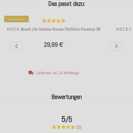
Das passt dazu:
Top bewertet
H.O.C.K. Beach Life Outdoor Kissen 50x50cm Paradise 08
H.O.C.K. C
29,99 €
*
Lieferzeit: ca. 14 Werktage
Bewertungen
5
/5
(2)