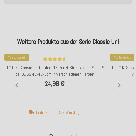
Weitere Produkte aus der Serie Classic Uni
Top bewertet
Top bewertet
H.O.C.K. Classic Uni Outdoor 16-Punkt-Steppkissen STEPPY
H.O.C.K. Sitz
ca. BLISS 40x40x6cm in verschiedenen Farben
ve
24,99 €
*
Lieferzeit: ca. 5-7 Werktage