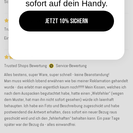
Schöne Kissen! Schnell geliefert!
sofort auf dein Handy.
Jetzt 10% sichern
Ein perfekter Kundenservice
Trusted Shops Bewertung
Service-Bewertung
Ein perfekter Kundenservice! Ganz herzlichen Dank!
Besser geht es nicht!!!!
Trusted Shops Bewertung
Service-Bewertung
Alles bestens, super Ware, super schnell - keine Beanstandung!
Man muss wirklich lobend erwähnen wie bei meiner Reklamation gehandelt
wurde - das erlebt man eigentlich kaum noch!!!!!!! Mein Kissen, welches ich
nach dem Auspacken begutachtet habe, hatte einen „Webfehler“ (wegen
dem Muster, hat man ihn nicht sofort gesehen) würde ich laienhaft
behaupten. Ich habe ein Foto und Beschreibung zugeschickt und habe
postwendend die Antwort erhalten, dass sofort ein neuer Bezug raus
geschickt wird und ich den „fehlerhaften“ behalten kann. Ein paar Tage
später war der Bezug da - alles einwandfrei.