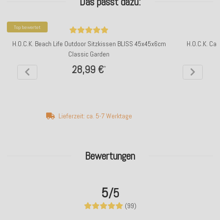
Das passt dazu:
Top bewertet
H.O.C.K. Beach Life Outdoor Sitzkissen BLISS 45x45x6cm
H.O.C.K. Ca
Classic Garden
28,99 €
*
Lieferzeit: ca. 5-7 Werktage
Bewertungen
5
/5
(99)