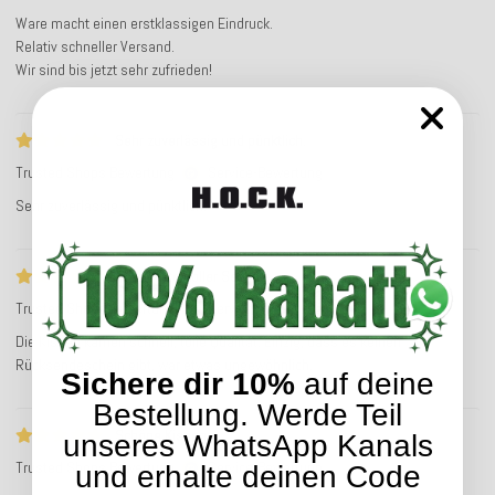
Ware macht einen erstklassigen Eindruck.
Relativ schneller Versand.
Wir sind bis jetzt sehr zufrieden!
Sehr zuverlässig und pünktlich.
Trusted Shops Bewertung
Service-Bewertung
Sehr zuverlässig und pünktlich.
Tolle Wate, toller Service
Trusted Shops Bewertung
Service-Bewertung
Die Kissen kamen schnell, tolle Qualität. Einzig, dass es keinen
Rücksendeschein gibt, war etwas ungewöhnlich.
Sichere dir 10%
auf deine
Bestellung. Werde Teil
Schöne Kissen
unseres WhatsApp Kanals
Trusted Shops Bewertung
Service-Bewertung
und erhalte deinen Code