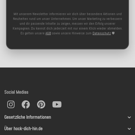
Mit unserem Newsletter informieren wir dich über besondere Aktionen und
Neuheiten rund um unser Unternehmen. Um unser Marketing zu verbessern
und dir passende Inhalte zu zeigen, messen wir den Erfolg unserer
Kampagnen. Du kannst dich jederzeit mit nur einem Klick wieder abmelden.
Es gelten unsere
AGB
sowie unsere Hinweise zum
Datenschutz
🛡️
Social Medias
Gesetzliche Informationen
Über hock-dich-hin.de