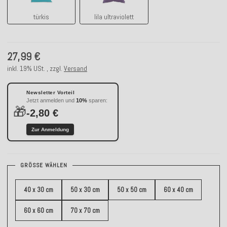
türkis
lila ultraviolett
27,99 €
inkl. 19% USt. , zzgl.
Versand
Newsletter Vorteil
Jetzt anmelden und
10%
sparen:
🎁
-2,80 €
Zur Anmeldung
GRÖSSE WÄHLEN
40 x 30 cm
50 x 30 cm
50 x 50 cm
60 x 40 cm
60 x 60 cm
70 x 70 cm