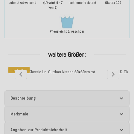
schmutzabweisend
(UV-Wert 6 - 7
schimmelresistent
Ökotex 100
von 8)
Pflegeleicht & waschbar
weitere Größen:
Bestseller
H.O.C.K. Classic Uni Outdoor Kissen
50x50cm
rot
H.O.C.K. Clas
Beschreibung
Merkmale
Angaben zur Produktsicherheit