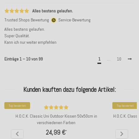
Alles bestens gelaufen.
Trusted Shops Bewertung
Service-Bewertung
Alles bestens gelaufen.
Super Qualität.
Kann ich nur weiter empfehlen
Einträge 1 – 10 von 99
1
…
10
Kunden kauften dazu folgende Artikel:
Top bewertet
Top bewertet
H.O.C.K. Classic Uni Outdoor Kissen 50x50cm in
H.O.C.K. Class
verschiedenen Farben
24,99 €
*