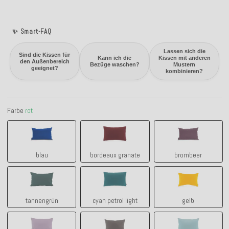
✨ Smart-FAQ
Lassen sich die
Sind die Kissen für
Kann ich die
Kissen mit anderen
den Außenbereich
Bezüge waschen?
Mustern
geeignet?
kombinieren?
Farbe
rot
blau
bordeaux granate
brombeer
blau
bordeaux granate
brombeer
tannengrün
cyan petrol light
gelb
tannengrün
cyan petrol light
gelb
lila claro - flieder
grau
manzana aqu