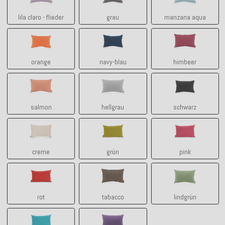
lila claro - flieder
grau
manzana aqua
orange
navy-blau
himbeer
orange
navy-blau
himbeer
salmon
hellgrau
schwarz
salmon
hellgrau
schwarz
creme
grün
pink
creme
grün
pink
rot
tabacco
lindgrün
rot
tabacco
lindgrün
türkis
lila ultraviolett