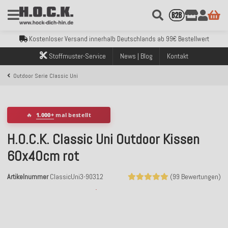
Kostenloser Versand innerhalb Deutschlands ab 99€ Bestellwert
Über 120.000 erfolgreich versendete Bestellungen
Sicher bezahlen mit Klarna, PayPal & Amazon Pay
Kostenloser Versand innerhalb Deutschlands ab 99€ Bestellwert
Über 120.000 erfolgreich versendete Bestellungen
Sicher bezahlen mit Klarna, PayPal & Amazon Pay
Stoffmuster-Service
News | Blog
Kontakt
Kostenloser Versand innerhalb Deutschlands ab 99€ Bestellwert
Outdoor Serie Classic Uni
🔥
1.000+
mal bestellt
H.O.C.K. Classic Uni Outdoor Kissen
60x40cm rot
Artikelnummer
ClassicUni3-90312
(99 Bewertungen)