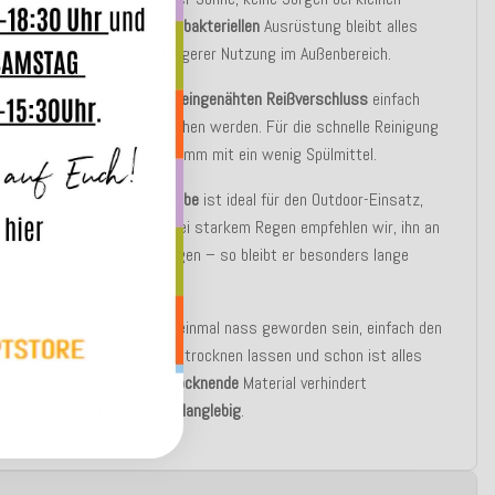
chicken – und dank der
antibakteriellen
Ausrüstung bleibt alles
ch und frisch, selbst bei längerer Nutzung im Außenbereich.
ug kann durch den
verdeckt eingenähten Reißverschluss
einfach
mmen
und bei
30 °C
gewaschen werden. Für die schnelle Reinigung
ft schon ein feuchter Schwamm mit ein wenig Spülmittel.
wissen:
Der
Outdoor Bean Cube
ist ideal für den Outdoor-Einsatz,
ht komplett wasserdicht. Bei starkem Regen empfehlen wir, ihn an
schützten Ort unterzubringen – so bleibt er besonders lange
ipp:
Sollte der
Hocker
doch einmal nass geworden sein, einfach den
nehmen, die Teile gut durchtrocknen lassen und schon ist alles
insatzbereit. Das
schnelltrocknende
Material verhindert
lbildung und ist besonders
langlebig
.