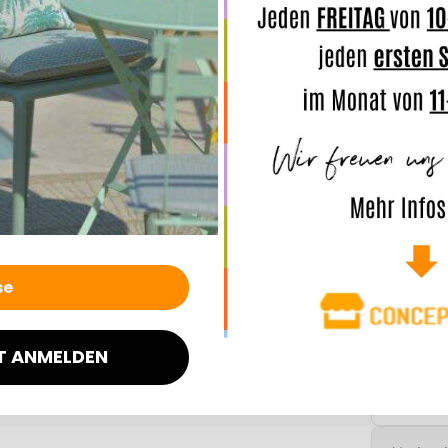
Missges
hygienis
Der Bez
abgeno
reicht o
Gut zu 
aber nic
einem ge
schön.
Pflege-T
Bezug ab
wieder e
T ANMELDEN
Schimme