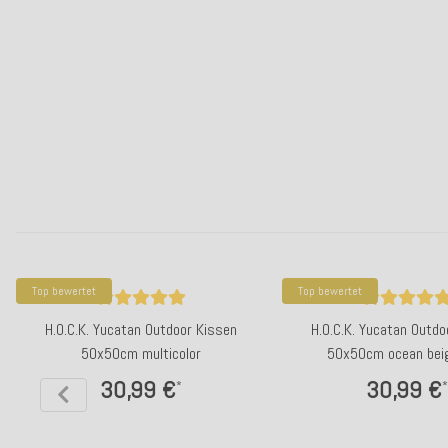
Top bewertet
Top bewertet
H.O.C.K. Yucatan Outdoor Kissen
H.O.C.K. Yucatan Outdo
50x50cm multicolor
50x50cm ocean bei
30,99 €
30,99 €
*
*