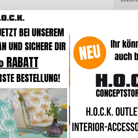
Sie wüns
stylisch
JETZT BEI UNSEREM
genau da
N UND SICHERE DIR
trendy: 
Farbe un
 RABATT
Ob als z
Outdoor
RSTE BESTELLUNG!
Figur. U
Styropo
Vliesbe
richtig 
Gästeru
Der Bez
schmut
Das bede