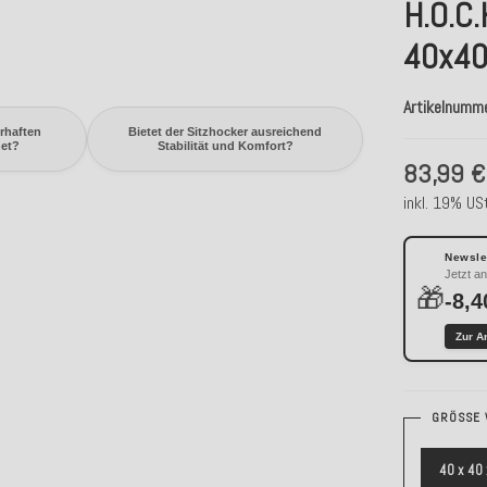
H.O.C
40x40
Artikelnumm
erhaften
Bietet der Sitzhocker ausreichend
net?
Stabilität und Komfort?
83,99 €
inkl. 19% USt
Newslet
Jetzt a
🎁
-8,4
Zur A
GRÖSSE 
40 x 40