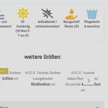
- und
UV-
Antibakteriell /
Bezugsstoff:
Pflegeleicht
weisend
beständig
schimmelresistent
Ökotex 100
& waschbar
(UV-Wert 6 -
7 von 8)
weitere Größen:
rtet
Yucatan Outdoor
H.O.C.K. Yucatan Outdoor
H.O.C.K. Yucatan
H.
40x30cm
rot
Loungehocker
Indoor/Outdoor Cube/
90x90x40cm
rot
Sitzwürfel
45x45x45cm
rot
ibung