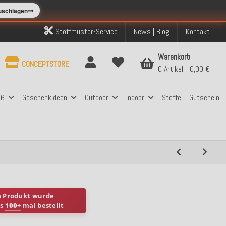
➞
zuschlagen
Stoffmuster-Service
News | Blog
Kontakt
Warenkorb
CONCEPTSTORE
0 Artikel
0,00 €
aß
Geschenkideen
Outdoor
Indoor
Stoffe
Gutschein
s Produkt wurde
ts
100+
mal bestellt