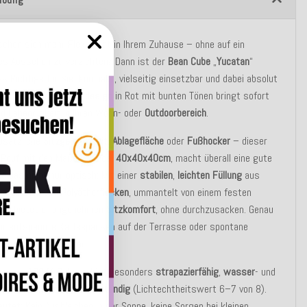
chen sich mehr Flexibilität in Ihrem Zuhause – ohne auf ein
es Aussehen zu verzichten? Dann ist der
Bean Cube
„
Yucatan
“
s Richtige für Sie. Kompakt, vielseitig einsetzbar und dabei absolut
Das fröhliche
Streifendesign
in Rot mit bunten Tönen bringt sofort
d Lebendigkeit in Ihren Wohn- oder
Outdoorbereich
.
usätzliche
Sitzgelegenheit
,
Ablagefläche
oder
Fußhocker
– dieser
-Pouf
mit den Maßen von ca.
40x40x40cm
, macht überall eine gute
nd das nicht nur optisch: Mit einer
stabilen
,
leichten
Füllung
aus
rkügelchen
und
Polyätherflocken
, ummantelt von einem festen
zug
, bietet er angenehmen
Sitzkomfort
, ohne durchzusacken. Genau
für entspannte Kaffeepausen auf der Terrasse oder spontane
nden im Wohnzimmer.
ug aus
100 % Polyacryl
ist besonders
strapazierfähig
,
wasser
- und
zabweisend
sowie
UV-beständig
(Lichtechtheitswert 6–7 von 8).
utet: Kein Ausbleichen in der Sonne, keine Sorgen bei kleinen