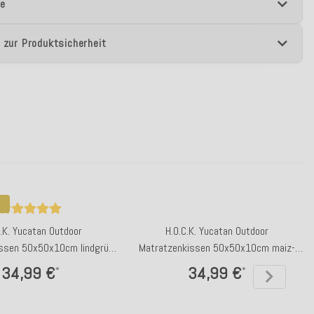
e
 zur Produktsicherheit
C.K. Yucatan Outdoor
H.O.C.K. Yucatan Outdoor
ssen 50x50x10cm lindgrün
Matratzenkissen 50x50x10cm maiz-
altrosa 408
salmon
34,99 €
34,99 €
*
*