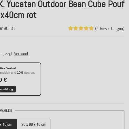
.K. Yucatan Outdoor Bean Cube Pouf
x40cm rot
er
90631
(4 Bewertungen)
. , zzgl.
Versand
ter Vorteil
nmelden und
10%
sparen:
0 €
nmeldung
WÄHLEN
 x 40 cm
90 x 90 x 40 cm