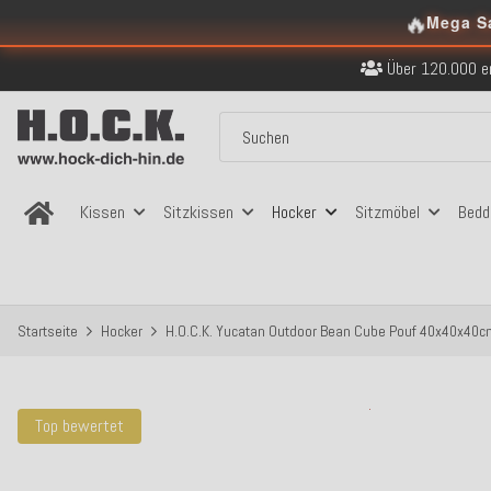
Kostenloser Versand in
🔥
Mega S
Über 120.000 er
Sicher bezahlen
Kostenloser Versand in
Über 120.000 er
Sicher bezahlen
Kostenloser Versand in
Kissen
Sitzkissen
Hocker
Sitzmöbel
Bedd
Startseite
Hocker
H.O.C.K. Yucatan Outdoor Bean Cube Pouf 40x40x40c
Top bewertet