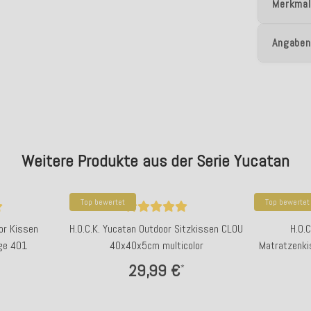
Merkmal
Angaben
Weitere Produkte aus der Serie Yucatan
Top bewertet
Top bewertet
or Kissen
H.O.C.K. Yucatan Outdoor Sitzkissen CLOU
H.O.
ge 401
40x40x5cm multicolor
Matratzenki
29,99 €
*