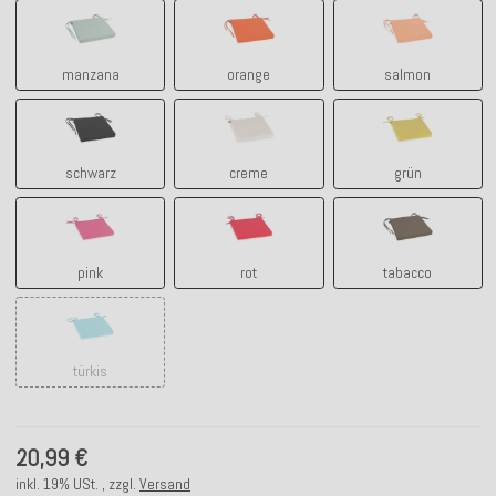
manzana
orange
salmon
manzana
orange
salmon
schwarz
creme
grün
schwarz
creme
grün
pink
rot
tabacco
pink
rot
tabacco
türkis
türkis
20,99 €
inkl. 19% USt. , zzgl.
Versand