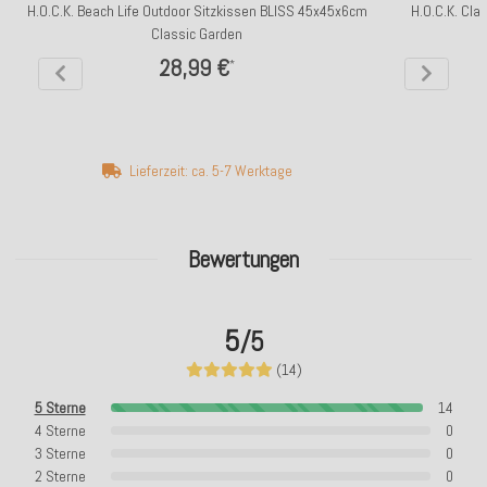
H.O.C.K. Beach Life Outdoor Sitzkissen BLISS 45x45x6cm
H.O.C.K. Cla
Classic Garden
28,99 €
*
Lieferzeit: ca. 5-7 Werktage
Bewertungen
5
/5
(14)
5 Sterne
14
4 Sterne
0
3 Sterne
0
2 Sterne
0