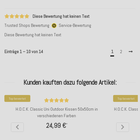
Diese Bewertung hat keinen Text
Trusted Shops Bewertung
Service-Bewertung
Diese Bewertung hat keinen Text
Einträge 1 – 10 von 14
1
2
Kunden kauften dazu folgende Artikel:
Top bewertet
Top bewertet
H.O.C.K. Classic Uni Outdoor Kissen 50x50cm in
H.O.C.K. Class
verschiedenen Farben
24,99 €
*