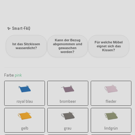
✨ Smart-FAQ
Kann der Bezug
Für welche Möbel
Ist das Sitzkissen
abgenommen und
eignet sich das
wasserdicht?
gewaschen
Kissen?
werden?
Farbe
pink
royal blau
brombeer
flieder
royal blau
brombeer
flieder
gelb
grau
lindgrün
gelb
grau
lindgrün