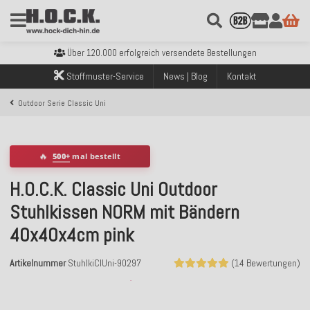
Kostenloser Versand innerhalb Deutschlands ab 99€ Bestellwert
Über 120.000 erfolgreich versendete Bestellungen
Sicher bezahlen mit Klarna, PayPal & Amazon Pay
Stoffmuster-Service
News | Blog
Kontakt
Kostenloser Versand innerhalb Deutschlands ab 99€ Bestellwert
Über 120.000 erfolgreich versendete Bestellungen
Outdoor Serie Classic Uni
Sicher bezahlen mit Klarna, PayPal & Amazon Pay
Kostenloser Versand innerhalb Deutschlands ab 99€ Bestellwert
🔥
500+
mal bestellt
H.O.C.K. Classic Uni Outdoor
Stuhlkissen NORM mit Bändern
40x40x4cm pink
Artikelnummer
StuhlkiClUni-90297
(14 Bewertungen)