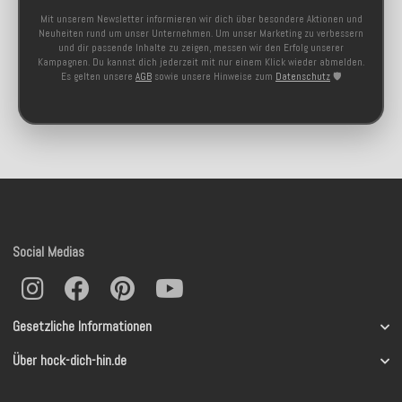
Mit unserem Newsletter informieren wir dich über besondere Aktionen und
Neuheiten rund um unser Unternehmen. Um unser Marketing zu verbessern
und dir passende Inhalte zu zeigen, messen wir den Erfolg unserer
Kampagnen. Du kannst dich jederzeit mit nur einem Klick wieder abmelden.
Es gelten unsere
AGB
sowie unsere Hinweise zum
Datenschutz
🛡️
Social Medias
Gesetzliche Informationen
Über hock-dich-hin.de