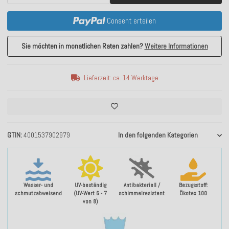
Consent erteilen
Sie möchten in monatlichen Raten zahlen?
Weitere Informationen
Lieferzeit: ca. 14 Werktage
GTIN
4001537902979
In den folgenden Kategorien
Wasser- und
UV-beständig
Antibakteriell /
Bezugsstoff:
schmutzabweisend
(UV-Wert 6 - 7
schimmelresistent
Ökotex 100
von 8)