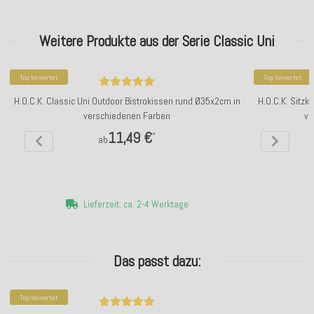
Weitere Produkte aus der Serie Classic Uni
Top bewertet
Top bewertet
H.O.C.K. Classic Uni Outdoor Bistrokissen rund Ø35x2cm in
H.O.C.K. Sitz
verschiedenen Farben
ve
11,49 €
*
ab
Lieferzeit: ca. 2-4 Werktage
Das passt dazu:
Top bewertet