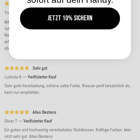
Schneller Versand und guter Service
Trusted Shops Bewertung
Service-Bewertung
Jetzt 10% sichern
Mit der Bestellung bei H.O.C.K. (www.hock-dich-hin.de) bin ich sehr
zufrieden. Die Ware wurde schnell geliefert und war gut verpackt. Auf eine
Nachfrage per E-Mail habe ich sehr schnell eine detaillierte Antwort
erhalten. Auch die Rückerstattung für retournierte Artikel wurde schnell
überwiesen.
Sehr gut
Ludmila R
Verifizierter Kauf
Sehr gute Verarbeitung, schöne satte Farbe, Wasser perlt tatsächlich ab,
kann nur empfehlen.
Alles Bestens
Oliver T
Verifizierter Kauf
Ein gutes und hochwertig verarbeitetes Stuhlkissen. Kräftige Farben. Man
sitzt sehr gut. Alles Bestens