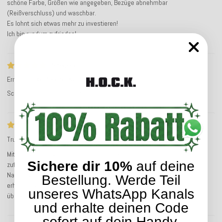
schöne Farbe, Größen wie angegeben, Bezüge abnehmbar
(Reißverschluss) und waschbar.
Es lohnt sich etwas mehr zu investieren!
Ich bin rundum zufrieden!
Sitzkissen
Ernst B
Verifizierter Kauf
Schön verarbeitet, Farbe wie erwartet!
Schneller Versand und guter Service
Trusted Shops Bewertung
Service-Bewertung
Mit der Bestellung bei H.O.C.K. (www.hock-dich-hin.de) bin ich sehr
Sichere dir 10%
auf deine
zufrieden. Die Ware wurde schnell geliefert und war gut verpackt. Auf eine
Nachfrage per E-Mail habe ich sehr schnell eine detaillierte Antwort
Bestellung. Werde Teil
erhalten. Auch die Rückerstattung für retournierte Artikel wurde schnell
unseres WhatsApp Kanals
überwiesen.
und erhalte deinen Code
sofort auf dein Handy.