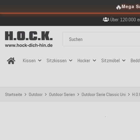
🔥
Mega S
Kostenloser Versand in
Über 120.000 er
Sicher bezahlen
Kostenloser Versand in
Über 120.000 er
Sicher bezahlen
Kostenloser Versand in
Kissen
Sitzkissen
Hocker
Sitzmöbel
Bedd
Startseite
Outdoor
Outdoor Serien
Outdoor Serie Classic Uni
H.O.