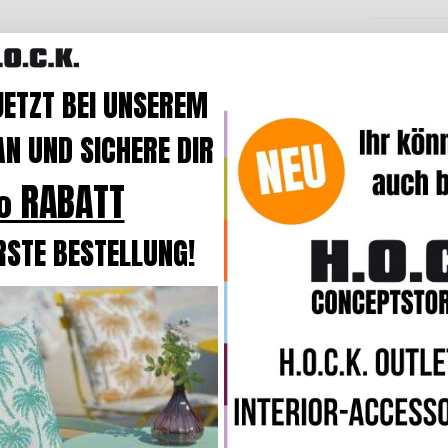
JETZT BEI UNSEREM
GTIN
40015
N UND SICHERE DIR
 RABATT
Wasser
RSTE BESTELLUNG!
schmutzab
Bestsell
H.O.C.K