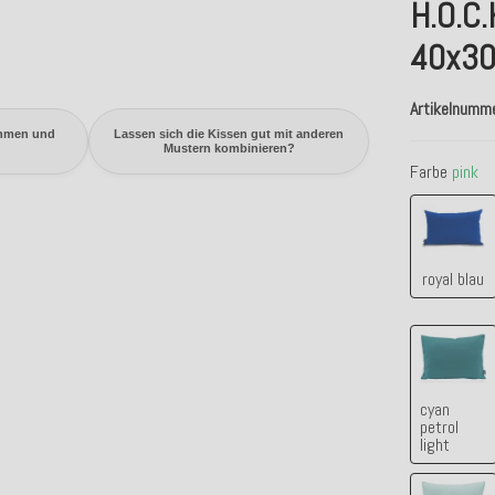
H.O.C.
40x30
Artikelnumm
ehmen und
Lassen sich die Kissen gut mit anderen
Mustern kombinieren?
Farbe
pink
royal 
royal blau
cyan p
cyan
petrol
light
manza