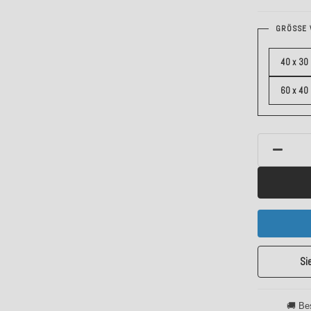
GRÖSSE 
40 x 30
60 x 40
Si
🚚 Be