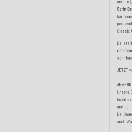
unsere
Serie-Be
harmonis
passende
Classic 
Bei sta
schimme
sehr lan
JETZT w
ANMERK
Unsere 
leichten
und den
Bei Dau
auch Was