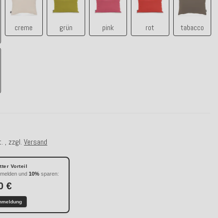
creme
grün
pink
rot
tabacco
. , zzgl.
Versand
ter Vorteil
nmelden und
10%
sparen:
0 €
nmeldung