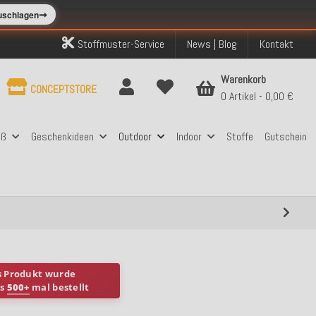
➞
zuschlagen
Stoffmuster-Service
News | Blog
Kontakt
Warenkorb
CONCEPTSTORE
0 Artikel
0,00 €
aß
Geschenkideen
Outdoor
Indoor
Stoffe
Gutschein
s Produkt wurde
ts
500+
mal bestellt