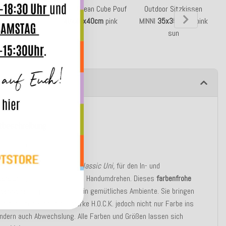
r Sitzkissen
Outdoor Bean Cube Pouf
Outdoor Sitzkissen
x40x5cm
pink
40x40x40cm
pink
MINNI
35x35x2cm
pink
sun
ibung
tbeschreibung
Sie Farbe in Ihr Leben!
er eleganten Kissen-Serie
Classic Uni,
für den In- und
ereich,
gelingt Ihnen das im Handumdrehen. Dieses
farbenfrohe
cessoire
sorgt sofort für ein gemütliches Ambiente. Sie bringen
en gefüllten Kissen der Marke H.O.C.K. jedoch nicht nur Farbe ins
ondern auch Abwechslung. Alle Farben und Größen lassen sich