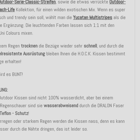
Outdoor-Serie-Classic-Streifen
, sowie die etwas verrückte
Outdoor-
ach-Life
Kollektion, für einen wilden exotischen Mix. Wenn es super
ch und trendy sein soll, wählt man die
Yucatan Multistripes
als die
 Ergänzung. Die leuchtenden Farben lassen sich 1:1 mit den
Uni Colours mixen.
rkem Regen
trocknen
die Bezüge wieder sehr
schnell
, und durch die
lresistente Ausrüstung
bleiben Ihnen die H.O.C.K. Kissen bestimmt
ge erhalten!
ird es BUNT!
UNG:
Outdoor Kissen sind nicht 100% wasserdicht, aber bei einem
 Regenschauer sind sie
wasserabweisend
durch die DRALON Faser
Teflon - Schutz
!
erregen oder starkem Regen werden die Kissen nass, denn es kann
ser durch die Nähte dringen, das ist leider so.