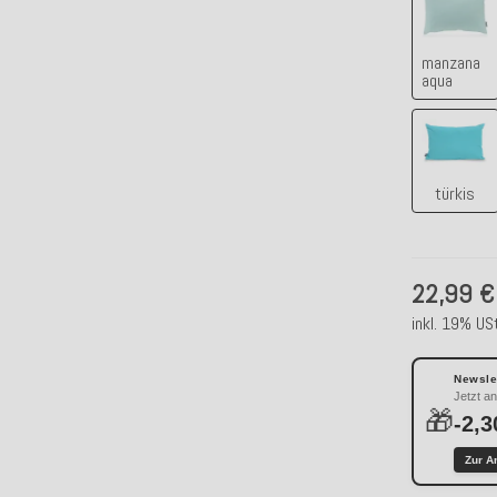
manzana
aqua
türkis
türkis
22,99 €
inkl. 19% USt
Newslet
Jetzt a
🎁
-2,3
Zur A