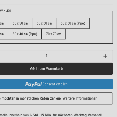
WÄHLEN
 cm
50 x 30 cm
50 x 50 cm
50 x 50 cm (Pipe)
 cm
60 x 40 cm (Pipe)
70 x 70 cm
In den Warenkorb
Consent erteilen
e möchten in monatlichen Raten zahlen?
Weitere Informationen
stelle innerhalb von
6 Std. 15 Min.
für
nächsten Werktag Versand
!