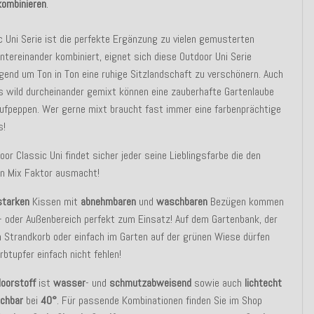
 kombinieren
.
c Uni Serie ist die perfekte Ergänzung zu vielen gemusterten
ntereinander kombiniert, eignet sich diese Outdoor Uni Serie
gend um Ton in Ton eine ruhige Sitzlandschaft zu verschönern. Auch
`s wild durcheinander gemixt können eine zauberhafte Gartenlaube
aufpeppen. Wer gerne mixt braucht fast immer eine farbenprächtige
s!
oor Classic Uni findet sicher jeder seine Lieblingsfarbe die den
en Mix Faktor ausmacht!
starken
Kissen mit
abnehmbaren
und
waschbaren
Bezügen kommen
- oder Außenbereich perfekt zum Einsatz! Auf dem Gartenbank, der
m Strandkorb oder einfach im Garten auf der grünen Wiese dürfen
rbtupfer einfach nicht fehlen!
oorstoff
ist
wasser
- und
schmutzabweisend
sowie auch
lichtecht
chbar
bei
40°
. Für passende Kombinationen finden Sie im Shop