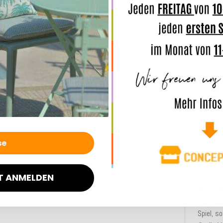
Outdoo
CLOU
40
Beschre
Produk
Bringen 
Mit dies
Outdoorb
T ANMELDEN
Wohn-Ac
mit dies
Spiel, s