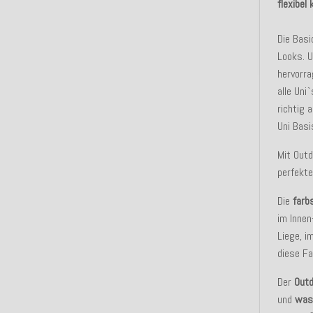
flexibel
Die Basi
Looks. U
hervorra
alle Uni
richtig 
Uni Basi
Mit Outd
perfekt
Die
farb
im Innen
Liege, i
diese Fa
Der
Outd
und
was