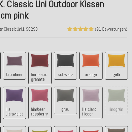
K. Classic Uni Outdoor Kissen
cm pink
er
ClassicUni1-90290
(91 Bewertungen)
blau
brombeer
bordeaux granate
schwarz
orange
gelb
brombeer
bordeaux
schwarz
orange
gelb
granate
etrol light
lila ultraviolet
himbeer raspberry
grau
lila claro flieder
lindgrün
lila
himbeer
grau
lila claro
lindgrün
ultraviolet
raspberry
flieder
na aqua
creme
grün
pink
rot
tabacco