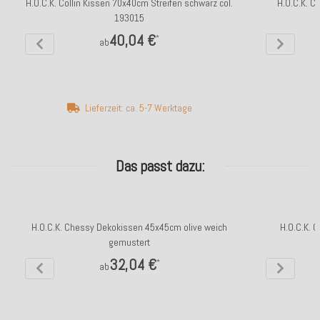
H.O.C.K. Collin Kissen 70x40cm Streifen schwarz col.
H.O.C.K. C
193015
40,04 €
*
ab
Lieferzeit: ca. 5-7 Werktage
Das passt dazu:
H.O.C.K. Chessy Dekokissen 45x45cm olive weich
H.O.C.K. 
gemustert
32,04 €
*
ab