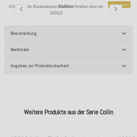
Top bewertet
H.O.C.K. Collin Rückenkissen
60x60cm
Streifen olive col.
H.O.C.K. Coll
193010
Beschreibung
Merkmale
Angaben zur Produktsicherheit
Weitere Produkte aus der Serie Collin