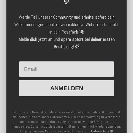
✨
Werde Teil unserer Community und erhalte sofort dein
Willkommensgeschenk sowie exklusive Wohntrends direkt
in dein Postfach 🚀
Melde dich jetzt an und spare sofort bei deiner ersten
Bestellung!
🎁
Email
ANMELDEN
Mit unserem Newsletter informieren wir dich über besondere Aktionen und
Neuheiten rund um unser Unternehmen. Um unser Marketing zu verbessern
und dir passende Inhalte zu zeigen, messen wir den Erfolg unserer
Kampagnen. Du kannst dich jederzeit mit nur einem Klick wieder abmelden.
Es gelten unsere
AGB
sowie unsere Hinweise zum
Datenschutz
🛡️