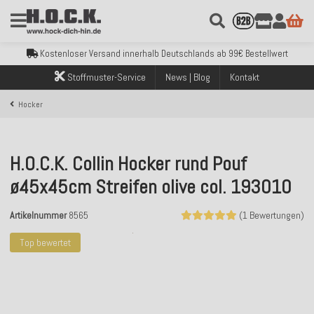
Kostenloser Versand innerhalb Deutschlands ab 99€ Bestellwert
Über 120.000 erfolgreich versendete Bestellungen
Sicher bezahlen mit Klarna, PayPal & Amazon Pay
Kostenloser Versand innerhalb Deutschlands ab 99€ Bestellwert
Über 120.000 erfolgreich versendete Bestellungen
Stoffmuster-Service
News | Blog
Kontakt
Sicher bezahlen mit Klarna, PayPal & Amazon Pay
Kostenloser Versand innerhalb Deutschlands ab 99€ Bestellwert
Hocker
H.O.C.K. Collin Hocker rund Pouf
ø45x45cm Streifen olive col. 193010
Artikelnummer
8565
(1 Bewertungen)
Top bewertet