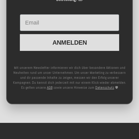
Email
ANMELDEN
Mit unserem Newsletter informieren wir dich über besondere Aktionen und
Neuheiten rund um unser Unternehmen. Um unser Marketing zu verbessern
und dir passende Inhalte zu zeigen, messen wir den Erfolg unserer
Kampagnen. Du kannst dich jederzeit mit nur einem Klick wieder abmelden.
Es gelten unsere
AGB
sowie unsere Hinweise zum
Datenschutz
🛡️