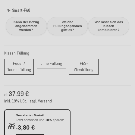
✨ Smart-FAQ
Kann der Bezug
Welche
Wie lässt sich das
abgenommen
Füllungsoptionen
Kissen
werden?
gibt es?
kombinieren?
Kissen-Füllung
ohne Füllung
Feder /
ohne Füllung
PES-
Feder / Daunenfüllung
PES-Vliesfüllung
Daunenfüllung
Vliesfüllung
37,99 €
ab
inkl. 19% USt. , zzgl.
Versand
Newsletter Vorteil
Jetzt anmelden und
10%
sparen:
🎁
-3,80 €