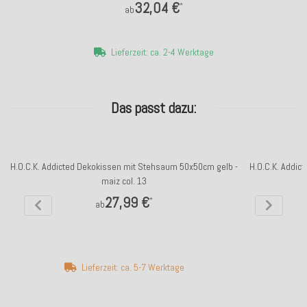
32,04 €
*
ab
Lieferzeit: ca. 2-4 Werktage
Das passt dazu:
H.O.C.K. Addicted Dekokissen mit Stehsaum 50x50cm gelb -
H.O.C.K. Addic
maiz col. 13
27,99 €
*
ab
Lieferzeit: ca. 5-7 Werktage