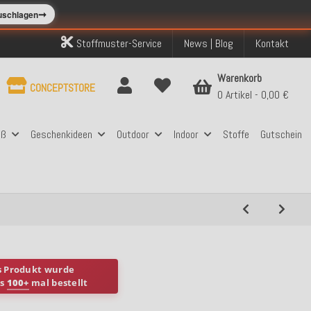
➞
zuschlagen
Stoffmuster-Service
News | Blog
Kontakt
Warenkorb
CONCEPTSTORE
0 Artikel
0,00 €
aß
Geschenkideen
Outdoor
Indoor
Stoffe
Gutschein
s Produkt wurde
ts
100+
mal bestellt