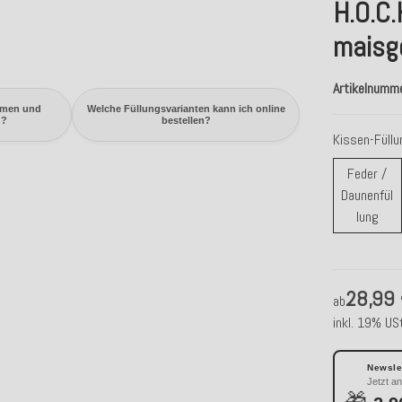
H.O.C.
maisge
Artikelnumm
mmen und
Welche Füllungsvarianten kann ich online
n?
bestellen?
Kissen-Füll
Feder /
Daunenfül
Fede
lung
28,99
ab
inkl. 19% USt
Newslet
Jetzt a
🎁