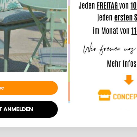
In der B
komforta
Online z
Sie selb
INFO
:
De
ausgezei
Gesetze
wird.
Merkmal
T ANMELDEN
Angaben