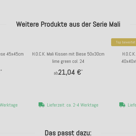
Weitere Produkte aus der Serie Mali
Top bewertet
Biese 45x45cm
H.O.C.K. Mali Kissen mit Biese 50x30cm
H.O.C.K
lime green col. 24
40x40x6
€
21,04 €
*
*
ab
4 Werktage
Lieferzeit: ca. 2-4 Werktage
Lief
Das passt dazu: