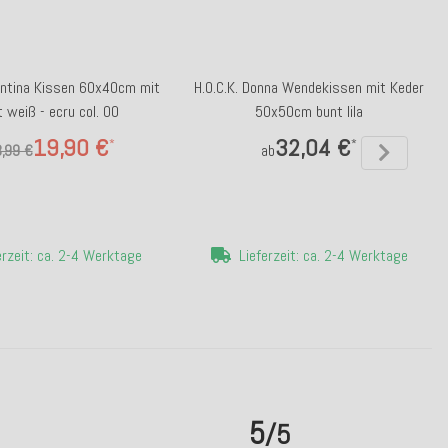
zantina Kissen 60x40cm mit
H.O.C.K. Donna Wendekissen mit Keder
 weiß - ecru col. 00
50x50cm bunt lila
19,90 €
32,04 €
*
*
,99 €
ab
erzeit: ca. 2-4 Werktage
Lieferzeit: ca. 2-4 Werktage
5
/5