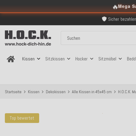
Kostenloser Versand in
🔥
Mega S
Über 120.000 er
Sicher bezahlen
Kostenloser Versand in
Über 120.000 er
Sicher bezahlen
Kostenloser Versand in
Kissen
Sitzkissen
Hocker
Sitzmöbel
Bedd
Startseite
Kissen
Dekokissen
Alle Kissen in 45x45 cm
H.O.C.K. M
Top bewertet