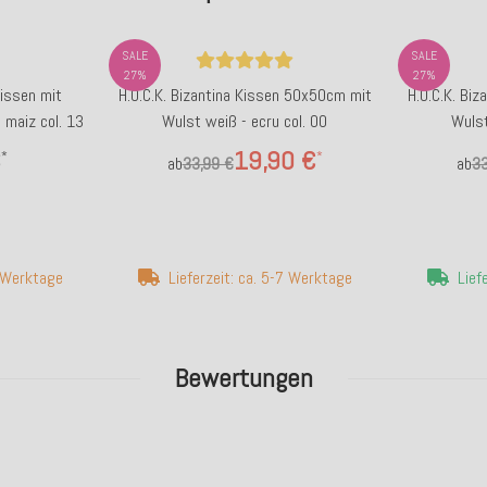
SALE
SALE
27%
27%
kissen mit
H.O.C.K. Bizantina Kissen 50x50cm mit
H.O.C.K. Bi
maiz col. 13
Wulst weiß - ecru col. 00
Wulst
€
19,90 €
*
*
ab
33,99 €
ab
33
7 Werktage
Lieferzeit: ca. 5-7 Werktage
Lief
Bewertungen