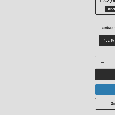
-2,9
Zur A
GRÖSSE 
45 x 45
Si