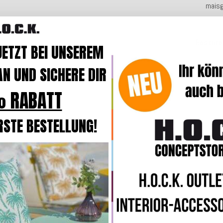
maisg
Beschre
JETZT BEI UNSEREM
N UND SICHERE DIR
Produk
 RABATT
Das Basi
erhältlic
RSTE BESTELLUNG!
Der Bez
Oberfläc
Durch e
und bei
Die Kiss
Kissen