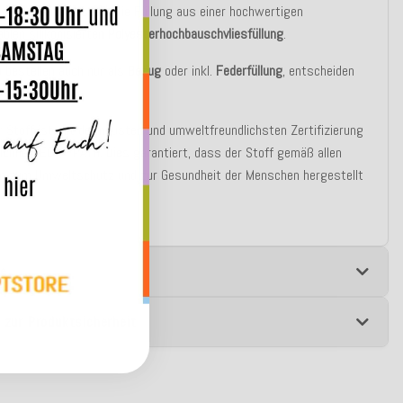
asic Variante besteht die Füllung aus einer hochwertigen
blen silikonisierten
Polyesterhochbauschvliesfüllung
.
u bestellen auch nur als
Bezug
oder inkl.
Federfüllung
, entscheiden
st!
r Stoff ist mit der neusten und umweltfreundlichsten Zertifizierung
chnet: ECO - PATH. Dies garantiert, dass der Stoff gemäß allen
n zum Umweltschutz und zur Gesundheit der Menschen hergestellt
e
 zur Produktsicherheit