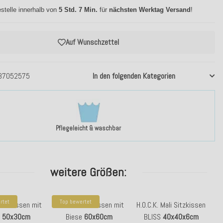
stelle innerhalb von
5 Std. 7 Min.
für
nächsten Werktag Versand
!
Auf Wunschzettel
37052575
In den folgenden Kategorien
Pflegeleicht & waschbar
weitere Größen:
rtet
Top bewertet
Mali Kissen mit
H.O.C.K. Mali Kissen mit
H.O.C.K. Mali Sitzkissen
e
50x30cm
Biese
60x60cm
BLISS
40x40x6cm