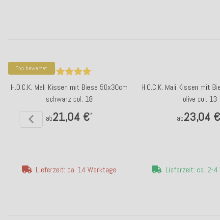
Top bewertet
H.O.C.K. Mali Kissen mit Biese 50x30cm
H.O.C.K. Mali Kissen mit 
schwarz col. 18
olive col. 13
21,04 €
23,04 
*
ab
ab
Lieferzeit: ca. 14 Werktage
Lieferzeit: ca. 2-