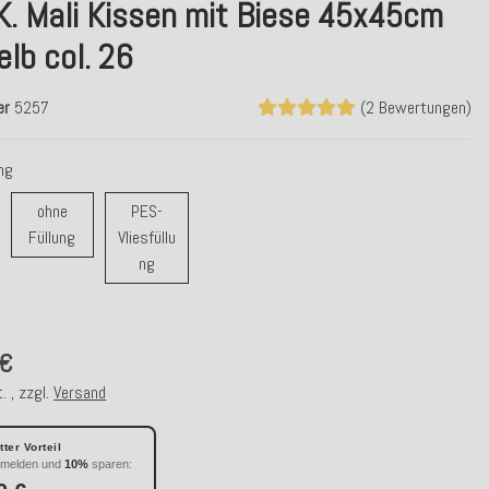
K. Mali Kissen mit Biese 45x45cm
lb col. 26
er
5257
(2 Bewertungen)
ung
ohne
PES-
ohne Füllung
Füllung
Vliesfüllu
r / Daunenfüllung
PES-Vliesfüllung
ng
 €
. , zzgl.
Versand
ter Vorteil
nmelden und
10%
sparen: