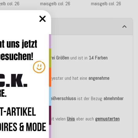
elb col. 26
maisgelb col. 26
maisgelb col. 26
ibung
tbeschreibung
c Kissen "Mali" gibt es in
drei Größen
und ist in
14 Farben
h.
ug besteht zu 100% aus Polyester und hat eine
angenehme
he.
inen verdeckt eingenähten
Reißverschluss
ist der Bezug
abnehmbar
30°C
waschbar
.
en lassen sich wunderbar mit vielen
Unis
aber auch
gemusterten
kombinieren.