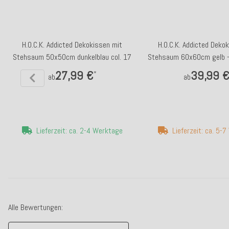
H.O.C.K. Addicted Dekokissen mit
H.O.C.K. Addicted Deko
Stehsaum 50x50cm dunkelblau col. 17
Stehsaum 60x60cm gelb - 
27,99 €
39,99 
*
ab
ab
Lieferzeit: ca. 2-4 Werktage
Lieferzeit: ca. 5-
Alle Bewertungen: