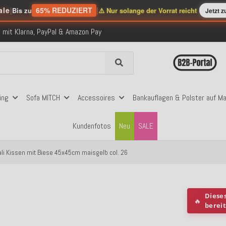
nerhalb Deutschlands ab 99€ Bestellwert
ale
|
65% REDUZIERT
|
Bis zu
⚠️ Nur solange der Vorrat reicht
Jetzt 
folgreich versendete Bestellungen
 mit Klarna, PayPal & Amazon Pay
nerhalb Deutschlands ab 99€ Bestellwert
folgreich versendete Bestellungen
 mit Klarna, PayPal & Amazon Pay
nerhalb Deutschlands ab 99€ Bestellwert
ing
Sofa MITCH
Accessoires
Bankauflagen & Polster auf M
Kundenfotos
Neu
SALE
ali Kissen mit Biese 45x45cm maisgelb col. 26
Diese
🔥
berei