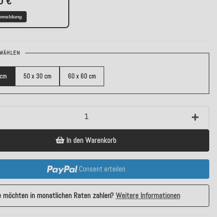
0 €
nmeldung
WÄHLEN
 cm
50 x 30 cm
60 x 60 cm
In den Warenkorb
Consent erteilen
e möchten in monatlichen Raten zahlen?
Weitere Informationen