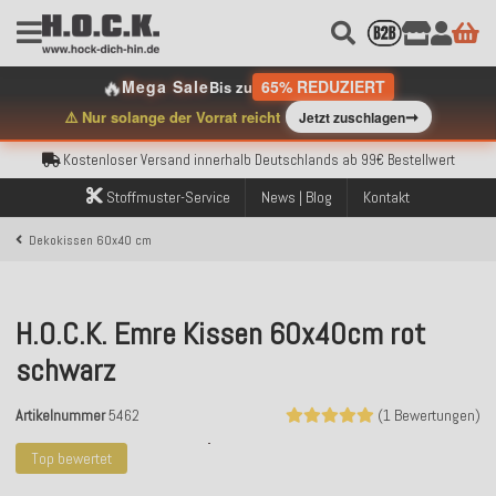
🔥
Mega Sale
65% REDUZIERT
Bis zu
Kostenloser Versand innerhalb Deutschlands ab 99€ Bestellwert
➞
⚠️ Nur solange der Vorrat reicht
Jetzt zuschlagen
Über 120.000 erfolgreich versendete Bestellungen
Sicher bezahlen mit Klarna, PayPal & Amazon Pay
Kostenloser Versand innerhalb Deutschlands ab 99€ Bestellwert
Über 120.000 erfolgreich versendete Bestellungen
Stoffmuster-Service
News | Blog
Kontakt
Sicher bezahlen mit Klarna, PayPal & Amazon Pay
Kostenloser Versand innerhalb Deutschlands ab 99€ Bestellwert
Dekokissen 60x40 cm
H.O.C.K. Emre Kissen 60x40cm rot
schwarz
Artikelnummer
5462
(1 Bewertungen)
Top bewertet