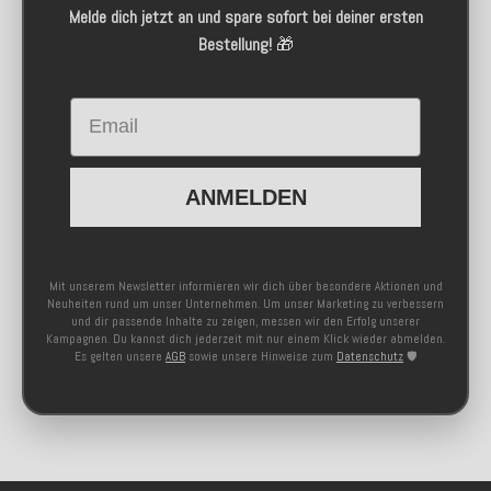
Melde dich jetzt an und spare sofort bei deiner ersten
Bestellung!
🎁
Email
ANMELDEN
Mit unserem Newsletter informieren wir dich über besondere Aktionen und
Neuheiten rund um unser Unternehmen. Um unser Marketing zu verbessern
und dir passende Inhalte zu zeigen, messen wir den Erfolg unserer
Kampagnen. Du kannst dich jederzeit mit nur einem Klick wieder abmelden.
Es gelten unsere
AGB
sowie unsere Hinweise zum
Datenschutz
🛡️