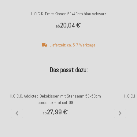
H.O.C.K. Emre Kissen 60x40cm blau schwarz
20,04 €
*
ab
Lieferzeit: ca. 5-7 Werktage
Das passt dazu:
H.O.C.K. Addicted Dekokissen mit Stehsaum 50x50cm
H.O.C.K
bordeaux - rot col. 09
27,99 €
*
ab