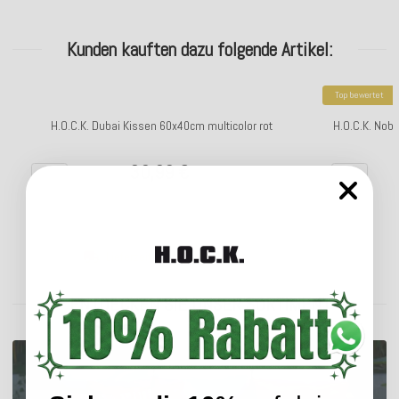
Kunden kauften dazu folgende Artikel:
Top bewertet
H.O.C.K. Dubai Kissen 60x40cm multicolor rot
H.O.C.K. Nobi
30,99 €
*
Lieferzeit: ca. 5-7 Werktage
ENTDECKEN SIE UNSER SORTIMENT