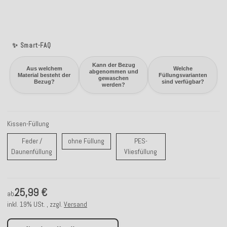
✨ Smart-FAQ
Kann der Bezug
Aus welchem
Welche
abgenommen und
Material besteht der
Füllungsvarianten
gewaschen
Bezug?
sind verfügbar?
werden?
Kissen-Füllung
ohne Füllung
Feder /
ohne Füllung
PES-
Feder / Daunenfüllung
PES-Vliesfüllung
Daunenfüllung
Vliesfüllung
25,99 €
ab
inkl. 19% USt. , zzgl.
Versand