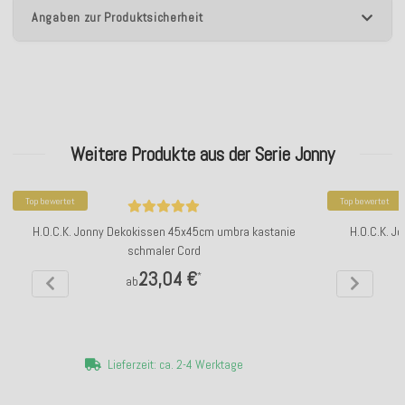
Angaben zur Produktsicherheit
Weitere Produkte aus der Serie Jonny
Top bewertet
Top bewertet
H.O.C.K. Jonny Dekokissen 45x45cm umbra kastanie
H.O.C.K. J
schmaler Cord
23,04 €
*
ab
Lieferzeit: ca. 2-4 Werktage