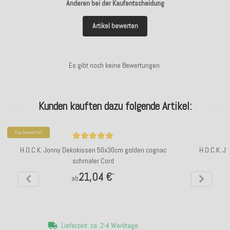
Anderen bei der Kaufentscheidung
Artikel bewerten
Es gibt noch keine Bewertungen.
Kunden kauften dazu folgende Artikel:
Top bewertet
H.O.C.K. Jonny Dekokissen 50x30cm golden cognac
H.O.C.K. J
schmaler Cord
21,04 €
*
ab
Lieferzeit: ca. 2-4 Werktage