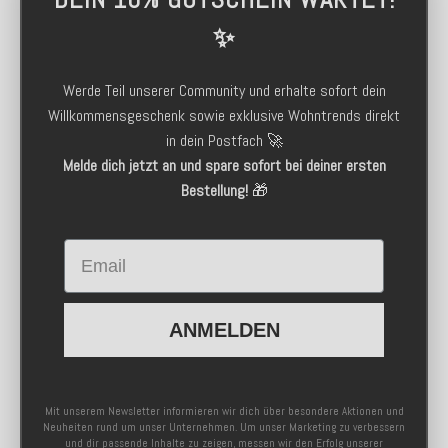
✨
Werde Teil unserer Community und erhalte sofort dein
Willkommensgeschenk sowie exklusive Wohntrends direkt
in dein Postfach 🚀
Melde dich jetzt an und spare sofort bei deiner ersten
Bestellung!
🎁
Email
ANMELDEN
Mit unserem Newsletter informieren wir dich über besondere Aktionen und
Neuheiten rund um unser Unternehmen. Um unser Marketing zu verbessern
und dir passende Inhalte zu zeigen, messen wir den Erfolg unserer