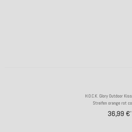
H.O.C.K. Glory Outdoor Ki
Streifen orange rot co
36,99 €
*