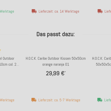
4 Werktage
Lieferzeit: ca. 14 Werktage
Lief
Das passt dazu:
el Outdoor
H.O.C.K. Caribe Outdoor Kissen 50x50cm
H.O.C.K. Car
0cm col. 20
orange naranja 01
50x50x5cm
29,99 €
*
7 Werktage
Lieferzeit: ca. 5-7 Werktage
Lief