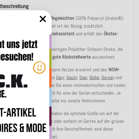
tbeschreibung
kissen besteht aus einer
pflegeleichten
100% Polyacryl (dralon®)
. Mit
Fleckschutz
ausgerüstet ist der Bezug zusätzlich
abweisend
,
lichtecht, schimmelresistent
und erfüllt den
Ökotex-
d 100
.
enfüllung besteht aus hochwertigen Polyäther-Schaum-Sticks, die
ch eine
hohe Elastizität
und
gute Rückstellwerte
auszeichnet.
fige Outdoor-Kollektion die unsere Herzen erwärmt und den
WOW-
uslöst! Mixen Sie alle Designs
Gary
,
Gauzy
,
Gian
,
Globe
,
Gorsay
und
nfach wild miteinander! Wenn Sie einen minimalistischen und coolen
orzugen dann können Sie sich für eine der Serien entscheiden. Je
une zaubern Sie so frische Farbe ins zweite Wohnzimmer.
sen sind
strapazierfähig
und haben die optimale Größe um auf der
nk, der Liege, im Strandkorb oder einfach im Garten auf der grünen
um Einsatz zu kommen. Durch Ihre Beschaffenheit sind diese
ür Indoor und Outdoor geeignet.