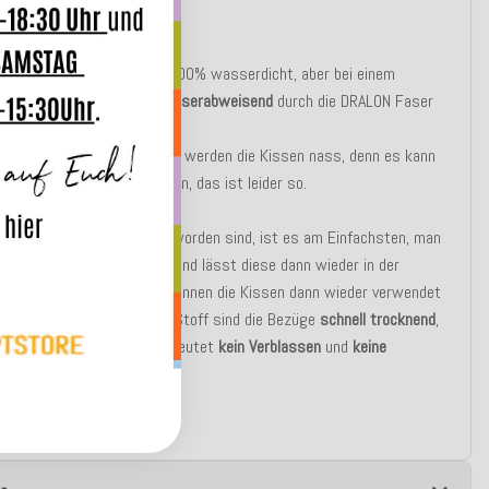
UNG:
Outdoor Kissen sind nicht 100% wasserdicht, aber bei einem
n Regenschauer sind sie
wasserabweisend
durch die DRALON Faser
Teflon - Schutz!
erregen oder starkem Regen werden die Kissen nass, denn es kann
ser durch die Nähte dringen, das ist leider so.
nn die Kissen mal nass geworden sind, ist es am Einfachsten, man
en Bezug vom Innenkissen und lässt diese dann wieder in der
ocknen, nach einiger Zeit können die Kissen dann wieder verwendet
durch den Dralon-Polyacryl Stoff sind die Bezüge
schnell trocknend
,
t
und
antibakteriell
, das bedeutet
kein Verblassen
und
keine
lbildung
.