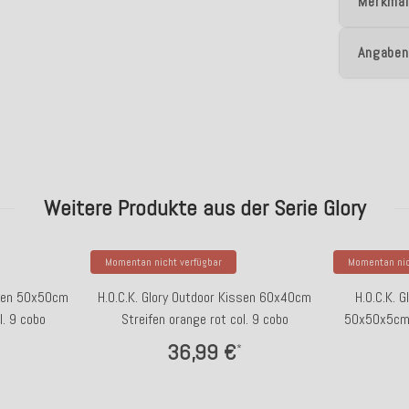
Merkmal
Angaben
Weitere Produkte aus der Serie Glory
Momentan nicht verfügbar
Momentan nic
ssen 50x50cm
H.O.C.K. Glory Outdoor Kissen 60x40cm
H.O.C.K. 
l. 9 cobo
Streifen orange rot col. 9 cobo
50x50x5cm S
36,99 €
*