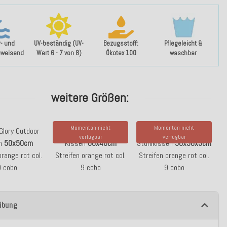
- und
UV-beständig (UV-
Bezugsstoff:
Pflegeleicht &
bweisend
Wert 6 - 7 von 8)
Ökotex 100
waschbar
weitere Größen:
Momentan nicht
Momentan nicht
 Glory Outdoor
H.O.C.K. Glory Outdoor
H.O.C.K. Glory Outdoor
verfügbar
verfügbar
en
50x50cm
Kissen
60x40cm
Stuhlkissen
50x50x5cm
orange rot col.
Streifen orange rot col.
Streifen orange rot col.
9 cobo
9 cobo
9 cobo
ibung