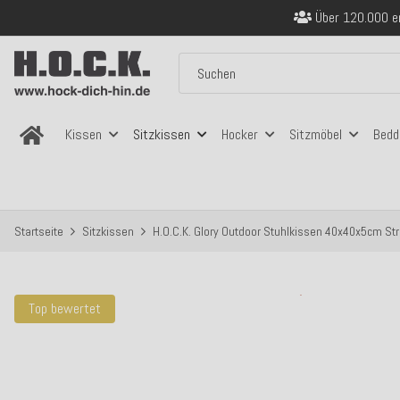
Über 120.000 er
Sicher bezahlen
Kostenloser Versand in
Über 120.000 er
Sicher bezahlen
Kostenloser Versand in
Kissen
Sitzkissen
Hocker
Sitzmöbel
Bedd
Startseite
Sitzkissen
H.O.C.K. Glory Outdoor Stuhlkissen 40x40x5cm Stre
Top bewertet