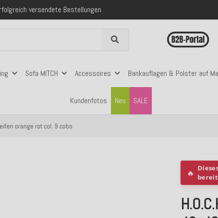
folgreich versendete Bestellungen
 mit Klarna, PayPal & Amazon Pay
nerhalb Deutschlands ab 99€ Bestellwert
folgreich versendete Bestellungen
 mit Klarna, PayPal & Amazon Pay
nerhalb Deutschlands ab 99€ Bestellwert
ing
Sofa MITCH
Accessoires
Bankauflagen & Polster auf M
Kundenfotos
Neu
SALE
ifen orange rot col. 9 cobo
Diese
🔥
berei
H.O.C.