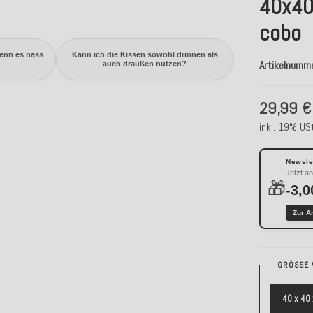
40x40x
cobo
wenn es nass
Kann ich die Kissen sowohl drinnen als
Artikelnumm
auch draußen nutzen?
29,99 €
inkl. 19% USt
Newslet
Jetzt a
🎁
-3,0
Zur A
GRÖSSE 
40 x 40