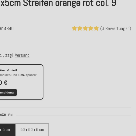
5cm Streifen orange rot col. 9
er
4840
(3 Bewertungen)
. , zzgl.
Versand
ter Vorteil
nmelden und
10%
sparen:
0 €
nmeldung
WÄHLEN
 x 5 cm
50 x 50 x 5 cm