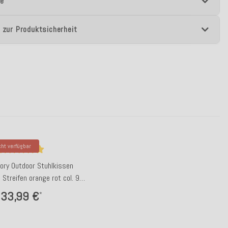
e
 zur Produktsicherheit
ht verfügbar
Glory Outdoor Stuhlkissen
treifen orange rot col. 9
cobo
33,99 €
*