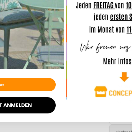
ANMERK
Unsere 
leichte
und den 
Bei Dau
auch Was
TIPP: we
trennt d
Sonne tr
werden, 
lichtech
Schimme
T ANMELDEN