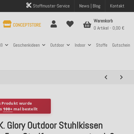
Stoffmuster-Service
News | Blog
Kontakt
Warenkorb
CONCEPTSTORE
0 Artikel
0,00 €
aß
Geschenkideen
Outdoor
Indoor
Stoffe
Gutschein
s Produkt wurde
ts
100+
mal bestellt
K. Glory Outdoor Stuhlkissen