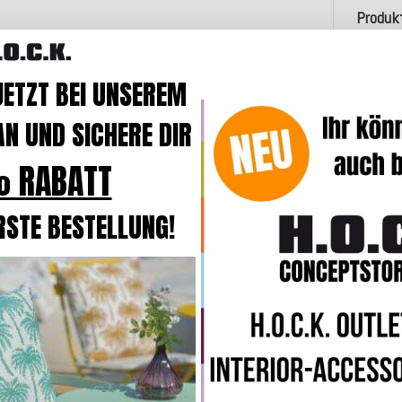
Produk
Das Sitz
Qualität
JETZT BEI UNSEREM
wasser
Standar
N UND SICHERE DIR
Die Kiss
sich dur
 RABATT
Die pfif
RSTE BESTELLUNG!
Effekt
a
Gumer
ei
Look bev
nach La
Die Kis
Gartenba
Wiese z
Kissen f