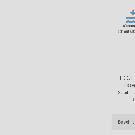
Wasser
schmutza
H.O.C.K.
Kiss
Streifen 
Beschre