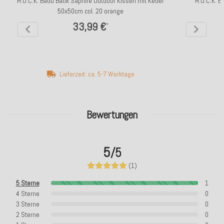
H.O.C.K. Badu Batik Saphire Outdoor Kissen mit Keder
H.O.C.K. B
50x50cm col. 20 orange
33,99 €
*
Lieferzeit: ca. 5-7 Werktage
Bewertungen
5
/5
(1)
5 Sterne
1
4 Sterne
0
3 Sterne
0
2 Sterne
0