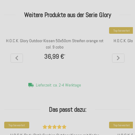
Weitere Produkte aus der Serie Glory
Top bewertet
H.O.C.K. Glory Outdoor Kissen 50x50cm Streifen orange rot
H.O.C.K. Glo
col. 9 cobo
36,99 €
*
Lieferzeit: ca. 2-4 Werktage
Das passt dazu:
Top bewertet
Top bewertet