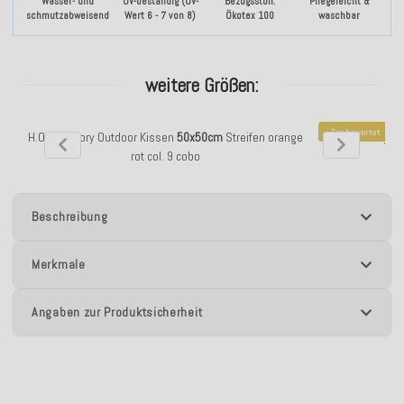
Wasser- und
UV-beständig (UV-
Bezugsstoff:
Pflegeleicht &
schmutzabweisend
Wert 6 - 7 von 8)
Ökotex 100
waschbar
weitere Größen:
Top bewertet
H.O.C.K. Glory Outdoor Kissen
50x50cm
Streifen orange
H.O.C.K. Glory O
rot col. 9 cobo
Beschreibung
Merkmale
Angaben zur Produktsicherheit