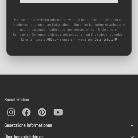
Mit unserem Newsletter informieren wir dich über besondere Aktionen und
Neuheiten rund um unser Unternehmen. Um unser Marketing zu verbessern
und dir passende Inhalte zu zeigen, messen wir den Erfolg unserer
Kampagnen. Du kannst dich jederzeit mit nur einem Klick wieder abmelden.
Es gelten unsere
AGB
sowie unsere Hinweise zum
Datenschutz
🛡️
Social Medias
Gesetzliche Informationen
Über hock-dich-hin.de