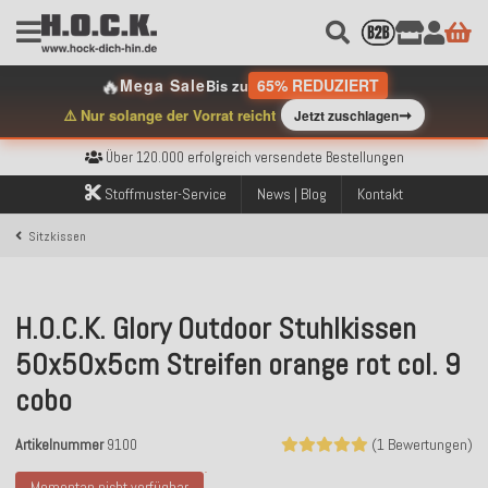
🔥
Mega Sale
65% REDUZIERT
Bis zu
➞
⚠️ Nur solange der Vorrat reicht
Jetzt zuschlagen
Kostenloser Versand innerhalb Deutschlands ab 99€ Bestellwert
Über 120.000 erfolgreich versendete Bestellungen
Sicher bezahlen mit Klarna, PayPal & Amazon Pay
Stoffmuster-Service
News | Blog
Kontakt
Kostenloser Versand innerhalb Deutschlands ab 99€ Bestellwert
Über 120.000 erfolgreich versendete Bestellungen
Sitzkissen
Sicher bezahlen mit Klarna, PayPal & Amazon Pay
Kostenloser Versand innerhalb Deutschlands ab 99€ Bestellwert
H.O.C.K. Glory Outdoor Stuhlkissen
50x50x5cm Streifen orange rot col. 9
cobo
Artikelnummer
9100
(1 Bewertungen)
Momentan nicht verfügbar