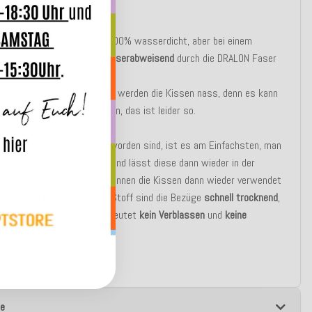
UNG:
Outdoor Kissen sind nicht 100% wasserdicht, aber bei einem
n Regenschauer sind sie
wasserabweisend
durch die DRALON Faser
Teflon - Schutz!
erregen oder starkem Regen werden die Kissen nass, denn es kann
ser durch die Nähte dringen, das ist leider so.
nn die Kissen mal nass geworden sind, ist es am Einfachsten, man
en Bezug vom Innenkissen und lässt diese dann wieder in der
ocknen, nach einiger Zeit können die Kissen dann wieder verwendet
durch den Dralon-Polyacryl Stoff sind die Bezüge
schnell trocknend
,
t
und
antibakteriell
, das bedeutet
kein Verblassen
und
keine
lbildung
.
e