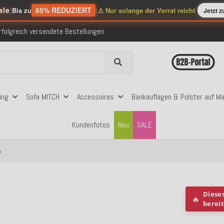
ale
|
65% REDUZIERT
|
Bis zu
⚠️ Nur solange der Vorrat reicht
Jetzt 
nerhalb Deutschlands ab 99€ Bestellwert
folgreich versendete Bestellungen
 mit Klarna, PayPal & Amazon Pay
nerhalb Deutschlands ab 99€ Bestellwert
folgreich versendete Bestellungen
 mit Klarna, PayPal & Amazon Pay
nerhalb Deutschlands ab 99€ Bestellwert
ing
Sofa MITCH
Accessoires
Bankauflagen & Polster auf M
Kundenfotos
Neu
SALE
o
Diese
🔥
berei