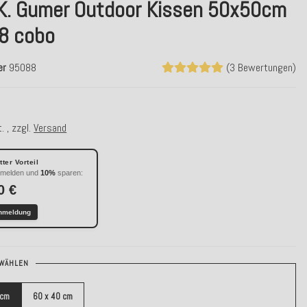
.K. Gumer Outdoor Kissen 50x50cm
78 cobo
er
95088
(3 Bewertungen)
. , zzgl.
Versand
ter Vorteil
nmelden und
10%
sparen:
0 €
nmeldung
WÄHLEN
 cm
60 x 40 cm