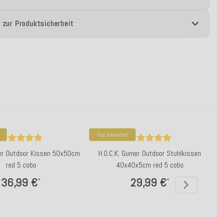
 zur Produktsicherheit
Top bewertet
mer Outdoor Kissen 50x50cm
H.O.C.K. Gumer Outdoor Stuhlkissen
red 5 cobo
40x40x5cm red 5 cobo
36,99 €
29,99 €
*
*