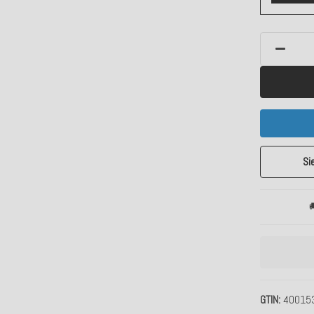
Si

GTIN
40015