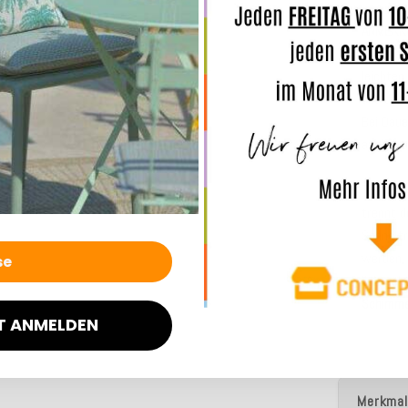
ANMERK
Unsere 
leichte
und den 
Bei Dau
auch Was
TIPP: we
trennt d
Sonne tr
werden, 
lichtech
Schimme
T ANMELDEN
Merkmal