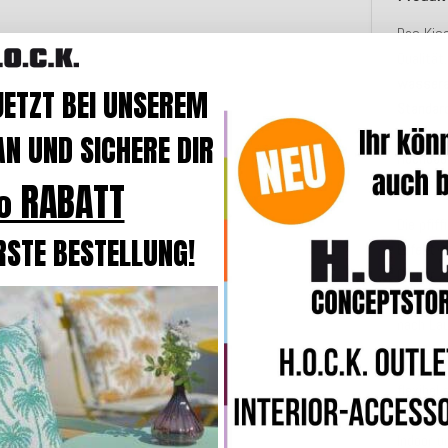
Das Kiss
Qualität
wasser
JETZT BEI UNSEREM
Standar
Die Kiss
N UND SICHERE DIR
Hochbau
Rückste
 RABATT
Die pfif
RSTE BESTELLUNG!
Effekt
a
Gumer
ei
Look bev
nach La
Die Kis
flexibel
eingeset
Indoor u