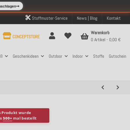
➞
zuschlagen
Stoffmuster-Service
News | Blog
Kontakt
Warenkorb
CONCEPTSTORE
0 Artikel
0,00 €
aß
Geschenkideen
Outdoor
Indoor
Stoffe
Gutschein
s Produkt wurde
ts
500+
mal bestellt