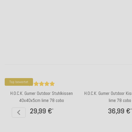
Top bewertet
H.O.C.K. Gumer Outdoor Stuhlkissen
H.O.C.K. Gumer Outdoor K
40x40x5cm lime 78 cobo
lime 78 cobo
29,99 €
36,99 €
*
*