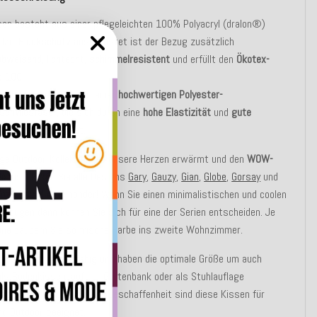
en besteht aus einer pflegeleichten 100% Polyacryl (dralon®)
. Mit
Fleckschutz
ausgerüstet ist der Bezug zusätzlich
abweisend
,
lichtecht
,
schimmelresistent
und erfüllt den
Ökotex-
d 100
.
enfüllung besteht aus einer
hochwertigen Polyester-
schvliesfaser
, die sich durch eine
hohe Elastizität
und
gute
llwerte
auszeichnet.
fige Outdoor-Kollektion die unsere Herzen erwärmt und den
WOW-
uslöst! Mixen Sie alle Designs
Gary
,
Gauzy
,
Gian
,
Globe
,
Gorsay
und
nfach wild miteinander! Wenn Sie einen minimalistischen und coolen
orzugen dann können Sie sich für eine der Serien entscheiden. Je
une zaubern Sie so frische Farbe ins zweite Wohnzimmer.
sen sind
strapazierfähig
und haben die optimale Größe um auch
 als Bodenkissen, auf der Gartenbank oder als Stuhlauflage
zt zu werden. Durch Ihre Beschaffenheit sind diese Kissen für
nd Outdoor geeignet.