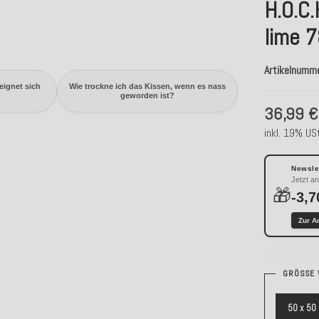
H.O.C
lime 
Artikelnumm
eignet sich
Wie trockne ich das Kissen, wenn es nass
geworden ist?
36,99 €
inkl. 19% USt
Newslet
Jetzt a
🎁
-3,7
Zur A
GRÖSSE 
50 x 50