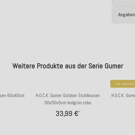
Angaben
Weitere Produkte aus der Serie Gumer
Top bewertet
issen 60x40cm
H.O.C.K. Gumer Outdoor Stuhlkissen
H.O.C.K. Gu
50x50x5cm lindgrün cobo
33,99 €
*