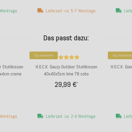
4 Werktage
Lieferzeit: ca. 5-7 Werktage
Lief
Das passt dazu:
Top bewertet
Top bewertet
or Stuhlkissen
H.O.C.K. Gauzy Outdoor Stuhlkissen
H.O.C.K. Gi
0x4cm creme
40x40x5cm lime 78 cobo
29,99 €
*
7 Werktage
Lieferzeit: ca. 2-4 Werktage
Lief