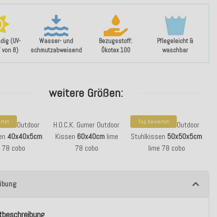
dig (UV-
Wasser- und
Bezugsstoff:
Pflegeleicht &
7 von 8)
schmutzabweisend
Ökotex 100
waschbar
weitere Größen:
rtet
Top bewertet
 Gumer Outdoor
H.O.C.K. Gumer Outdoor
H.O.C.K. Gumer Outdoor
sen
40x40x5cm
Kissen
60x40cm
lime
Stuhlkissen
50x50x5cm
e 78 cobo
78 cobo
lime 78 cobo
ibung
tbeschreibung