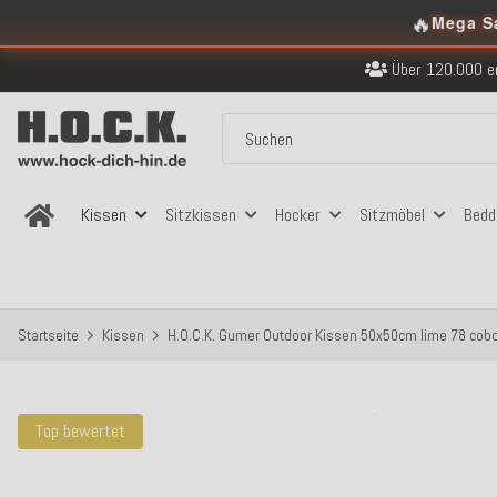
🔥
Mega S
Kostenloser Versand in
Über 120.000 er
Sicher bezahlen
Kostenloser Versand in
Über 120.000 er
Sicher bezahlen
Kostenloser Versand in
Kissen
Sitzkissen
Hocker
Sitzmöbel
Bedd
Startseite
Kissen
H.O.C.K. Gumer Outdoor Kissen 50x50cm lime 78 cob
Top bewertet