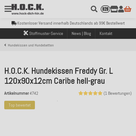
Kostenloser Versand innerhalb Deutschlands ab 99€ Bestellwert
Über 120.000 erfolgreich versendete Bestellungen
Sicher bezahlen mit Klarna, PayPal & Amazon Pay
Kostenloser Versand innerhalb Deutschlands ab 99€ Bestellwert
Über 120.000 erfolgreich versendete Bestellungen
Sicher bezahlen mit Klarna, PayPal & Amazon Pay
Stoffmuster-Service
News | Blog
Kontakt
Kostenloser Versand innerhalb Deutschlands ab 99€ Bestellwert
Hundekissen und Hundebetten
H.O.C.K. Hundekissen Freddy Gr. L
120x90x12cm Caribe hell-grau
Artikelnummer
4742
(1 Bewertungen)
Top bewertet