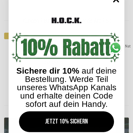
Kunden kauften dazu folgende Artikel:
Top bewertet
SALE
30%
H.O.C.K. Classic Uni Outdoor Kissen 60x60cm in
H.O.C.K. Nat
verschiedenen Farben
33,99 €
*
Sichere dir 10%
auf deine
Bestellung. Werde Teil
unseres WhatsApp Kanals
Lieferzeit: ca. 2-4 Werktage
und erhalte deinen Code
sofort auf dein Handy.
ENTDECKEN SIE UNSER SORTIMENT
Jetzt 10% sichern