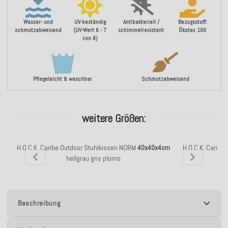
Wasser- und
UV-beständig
Antibakteriell /
Bezugsstoff:
schmutzabweisend
(UV-Wert 6 - 7
schimmelresistent
Ökotex 100
von 8)
Pflegeleicht & waschbar
Schmutzabweisend
weitere Größen:
H.O.C.K. Caribe Outdoor Stuhlkissen NORM
40x40x4cm
H.O.C.K. Caribe
hellgrau gris plomo
Beschreibung