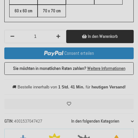
60 x 60 cm
70 x 70 cm
In den Warenkorb
Consent erteilen
Sie möchten in monatlichen Raten zahlen?
Weitere Informationen
🚚 Bestelle innerhalb von
1 Std. 41 Min.
für
heutigen Versand
!
GTIN
4001537047427
In den folgenden Kategorien