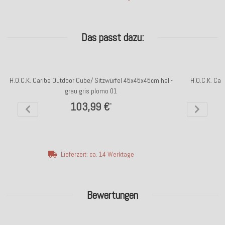
Das passt dazu:
H.O.C.K. Caribe Outdoor Cube/ Sitzwürfel 45x45x45cm hell-
H.O.C.K. Car
grau gris plomo 01
103,99 €
*
Lieferzeit: ca. 14 Werktage
Bewertungen