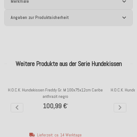
Merkmale
Angaben zur Produktsicherheit
Weitere Produkte aus der Serie Hundekissen
H.O.C.K. Hundekissen Freddy Gr. M 100x75x12cm Caribe
H.O.C.K. Hunde
anthrazit negro
100,99 €
*
Lieferzeit: ca. 14 Werktage