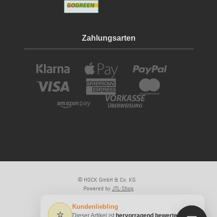
Zahlungsarten
© HOCK GmbH & Co. KG
Powered by
JTL-Shop
×
Kundenliebling
⭐
Dieser Artikel ist
hervorragend bewertet