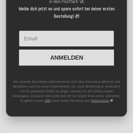
in dein Postfach 🚀
Melde dich jetzt an und spare sofort bei deiner ersten
Bestellung!
🎁
Email
ANMELDEN
Mit unserem Newsletter informieren wir dich über besondere Aktionen und
Neuheiten rund um unser Unternehmen. Um unser Marketing zu verbessern
und dir passende Inhalte zu zeigen, messen wir den Erfolg unserer
Kampagnen. Du kannst dich jederzeit mit nur einem Klick wieder abmelden.
Es gelten unsere
AGB
sowie unsere Hinweise zum
Datenschutz
🛡️