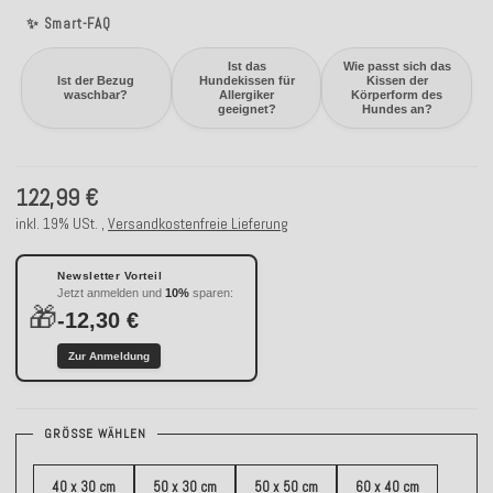
✨ Smart-FAQ
Ist das
Wie passt sich das
Ist der Bezug
Hundekissen für
Kissen der
waschbar?
Allergiker
Körperform des
geeignet?
Hundes an?
122,99 €
inkl. 19% USt. ,
Versandkostenfreie Lieferung
Newsletter Vorteil
Jetzt anmelden und
10%
sparen:
🎁
-12,30 €
Zur Anmeldung
GRÖSSE WÄHLEN
40 x 30 cm
50 x 30 cm
50 x 50 cm
60 x 40 cm