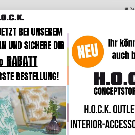
🚚 Be
JETZT BEI UNSEREM
N UND SICHERE DIR
GTIN
40015
 RABATT
RSTE BESTELLUNG!
Wasser
schmutzab