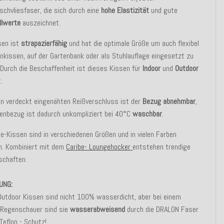
chvliesfaser, die sich durch eine
hohe Elastizität
und gute
llwerte
auszeichnet.
sen ist
strapazierfähig
und hat die optimale Größe um auch flexibel
nkissen, auf der Gartenbank oder als Stuhlauflage eingesetzt zu
Durch die Beschaffenheit ist dieses Kissen für
Indoor
und
Outdoor
.
n verdeckt eingenähten Reißverschluss ist der
Bezug abnehmbar
,
enbezug ist dadurch unkompliziert bei 40°C
waschbar
.
be-Kissen sind in verschiedenen Größen und in vielen Farben
ch. Kombiniert mit dem
Caribe- Loungehocker
entstehen trendige
schaften.
UNG:
Outdoor Kissen sind nicht 100% wasserdicht, aber bei einem
n Regenschauer sind sie
wasserabweisend
durch die DRALON Faser
Teflon - Schutz!