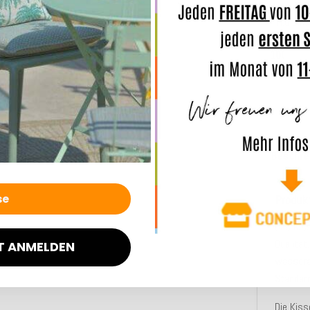
H.O.C.K
Fre
100x75x
gr
Beschre
Produk
Das Kis
Qualität
T ANMELDEN
wasser
Standar
Die Kiss