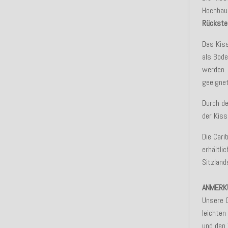
Hochbaus
Rückste
Das Kis
als Bode
werden. 
geeignet
Durch de
der Kiss
Die Cari
erhältli
Sitzland
ANMERK
Unsere 
leichte
und den 