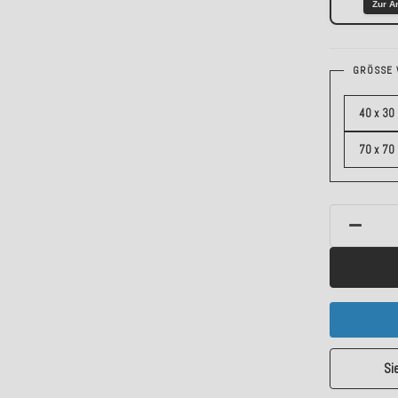
Zur A
GRÖSSE 
40 x 30
70 x 70
Si