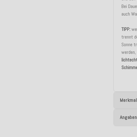
Bei Dau
auch Was
TIPP:
wen
trennt d
Sonne tr
werden, 
lichtech
Schimme
Merkmal
Angaben