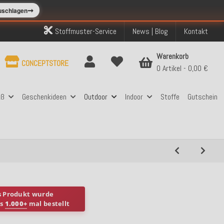
➞
zuschlagen
Stoffmuster-Service
News | Blog
Kontakt
Warenkorb
CONCEPTSTORE
0 Artikel
0,00 €
aß
Geschenkideen
Outdoor
Indoor
Stoffe
Gutschein
s Produkt wurde
ts
1.000+
mal bestellt