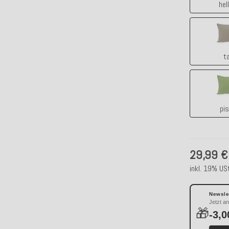
hel
t
pis
29,99 €
inkl. 19% USt
Newslet
Jetzt a
🎁
-3,0