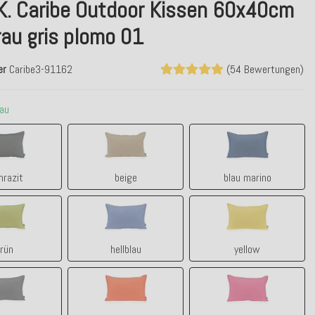
.K. Caribe Outdoor Kissen 60x40cm
rau gris plomo 01
er
Caribe3-91162
(54 Bewertungen)
rau
anthrazit
beige
blau marino
hrazit
beige
blau marino
grün
hellblau
yellow
rün
hellblau
yellow
hell-grau
orange
pink