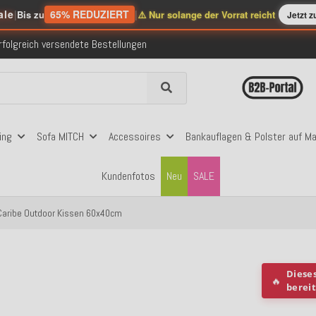
ale
|
65% REDUZIERT
|
Bis zu
⚠️ Nur solange der Vorrat reicht
Jetzt 
nerhalb Deutschlands ab 99€ Bestellwert
folgreich versendete Bestellungen
 mit Klarna, PayPal & Amazon Pay
nerhalb Deutschlands ab 99€ Bestellwert
folgreich versendete Bestellungen
 mit Klarna, PayPal & Amazon Pay
nerhalb Deutschlands ab 99€ Bestellwert
ing
Sofa MITCH
Accessoires
Bankauflagen & Polster auf M
Kundenfotos
Neu
SALE
 Caribe Outdoor Kissen 60x40cm
Diese
🔥
berei