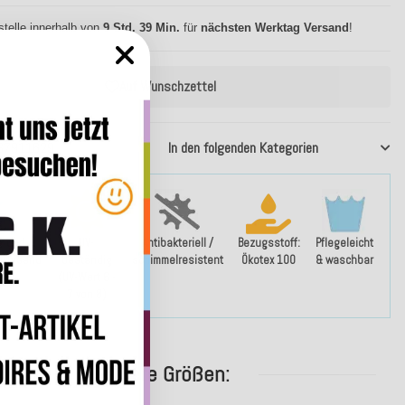
stelle innerhalb von
9 Std. 39 Min.
für
nächsten Werktag Versand
!
Auf Wunschzettel
37911629
In den folgenden Kategorien
- und
UV-
Antibakteriell /
Bezugsstoff:
Pflegeleicht
weisend
beständig
schimmelresistent
Ökotex 100
& waschbar
(UV-Wert 6 -
7 von 8)
weitere Größen: