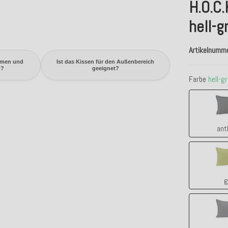
H.O.C
hell-g
Artikelnumm
mmen und
Ist das Kissen für den Außenbereich
n?
geeignet?
Farbe
hell-g
ant
g