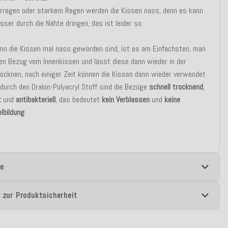
erregen oder starkem Regen werden die Kissen nass, denn es kann
ser durch die Nähte dringen, das ist leider so.
n die Kissen mal nass geworden sind, ist es am Einfachsten, man
en Bezug vom Innenkissen und lässt diese dann wieder in der
ocknen, nach einiger Zeit können die Kissen dann wieder verwendet
durch den Dralon-Polyacryl Stoff sind die Bezüge
schnell trocknend
,
t
und
antibakteriell
, das bedeutet
kein Verblassen
und
keine
lbildung
.
e
 zur Produktsicherheit