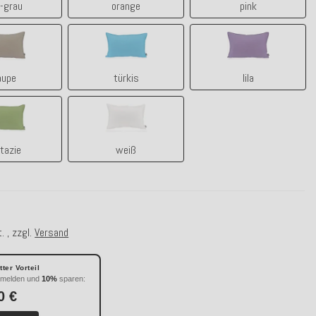
l-grau
orange
pink
taupe
türkis
lila
aupe
türkis
lila
pistazie
weiß
tazie
weiß
. , zzgl.
Versand
ter Vorteil
nmelden und
10%
sparen:
0 €