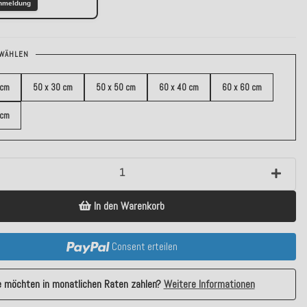
nmeldung
WÄHLEN
 cm
50 x 30 cm
50 x 50 cm
60 x 40 cm
60 x 60 cm
 cm
In den Warenkorb
Consent erteilen
e möchten in monatlichen Raten zahlen?
Weitere Informationen