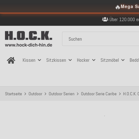
🔥
Mega S
Kostenloser Versand in
Über 120.000 er
Sicher bezahlen
Kostenloser Versand in
Über 120.000 er
Sicher bezahlen
Kostenloser Versand in
Kissen
Sitzkissen
Hocker
Sitzmöbel
Bedd
Startseite
Outdoor
Outdoor Serien
Outdoor Serie Caribe
H.O.C.K.