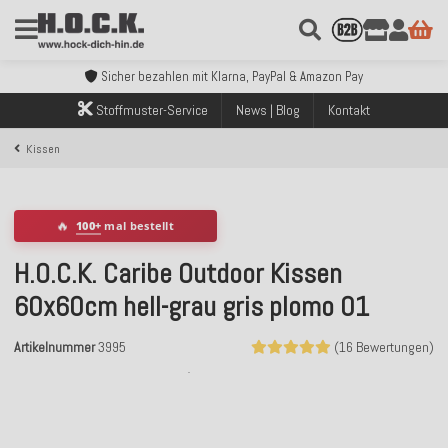
Kostenloser Versand innerhalb Deutschlands ab 99€ Bestellwert
Über 120.000 erfolgreich versendete Bestellungen
Sicher bezahlen mit Klarna, PayPal & Amazon Pay
Kostenloser Versand innerhalb Deutschlands ab 99€ Bestellwert
Stoffmuster-Service
News | Blog
Kontakt
Über 120.000 erfolgreich versendete Bestellungen
Sicher bezahlen mit Klarna, PayPal & Amazon Pay
Kissen
Kostenloser Versand innerhalb Deutschlands ab 99€ Bestellwert
🔥
100+
mal bestellt
H.O.C.K. Caribe Outdoor Kissen
60x60cm hell-grau gris plomo 01
Artikelnummer
3995
(16 Bewertungen)