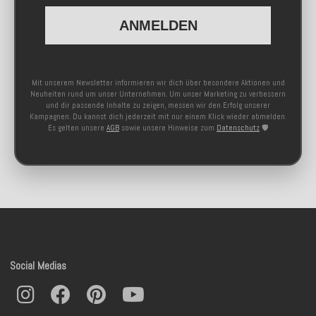
ANMELDEN
Mit unserem Newsletter informieren wir dich über besondere Aktionen und
Neuheiten rund um unser Unternehmen. Um unser Marketing zu verbessern
und dir passende Inhalte zu zeigen, messen wir den Erfolg unserer
Kampagnen. Du kannst dich jederzeit mit nur einem Klick wieder abmelden.
Es gelten unsere
AGB
sowie unsere Hinweise zum
Datenschutz
🛡️
Social Medias