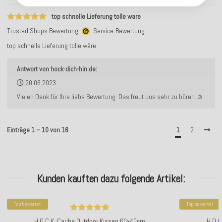
top schnelle Lieferung tolle ware
Trusted Shops Bewertung
Service-Bewertung
top schnelle Lieferung tolle wäre
Antwort von hock-dich-hin.de:
20.06.2023
Vielen Dank für Ihre liebe Bewertung. Das freut uns sehr zu hören.☺️
Einträge 1 – 10 von 16
1
2
Kunden kauften dazu folgende Artikel:
Top bewertet
Top bewertet
H.O.C.K. Caribe Outdoor Kissen 60x40cm
H.O.C