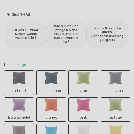
✨ Smart-FAQ
Wie reinige und
Ist das Kissen für
Ist das Outdoor
pflege ich das
direkte
Kissen Caribe
Kissen, wenn es
Sonneneinstrahlung
wasserdicht?
nass geworden
geeignet?
ist?
Farbe
hell-grau
anthrazit
blau marino
grün
hell-grau
anthrazit
blau marino
grün
hell-grau
lila ultraviolet
orange
pink
pistazie
lila ultraviolet
orange
pink
pistazie
taupe-tabacco
türkis
weiß
yellow