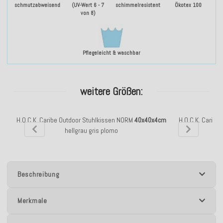
schmutzabweisend
(UV-Wert 6 - 7
schimmelresistent
Ökotex 100
von 8)
Pflegeleicht & waschbar
weitere Größen:
H.O.C.K. Caribe Outdoor Stuhlkissen NORM
40x40x4cm
H.O.C.K. Caribe
hellgrau gris plomo
Beschreibung
Merkmale