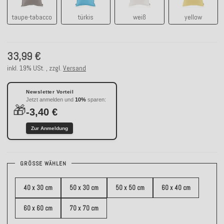
taupe-tabacco
türkis
weiß
yellow
33,99 €
inkl. 19% USt. , zzgl.
Versand
Newsletter Vorteil
Jetzt anmelden und
10%
sparen:
🎁
-3,40 €
Zur Anmeldung
GRÖSSE WÄHLEN
40 x 30 cm
50 x 30 cm
50 x 50 cm
60 x 40 cm
60 x 60 cm
70 x 70 cm