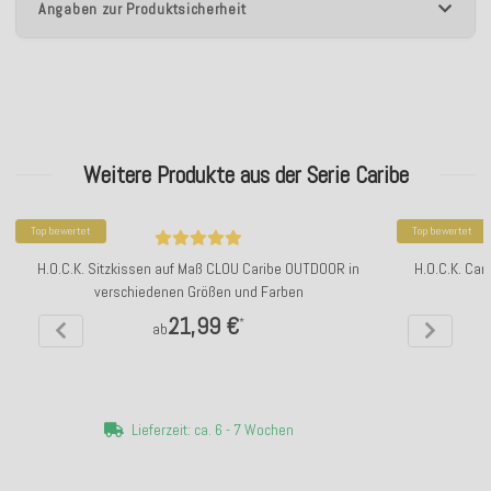
Angaben zur Produktsicherheit
Weitere Produkte aus der Serie Caribe
Top bewertet
Top bewertet
H.O.C.K. Sitzkissen auf Maß CLOU Caribe OUTDOOR in
H.O.C.K. Car
verschiedenen Größen und Farben
21,99 €
*
ab
Lieferzeit: ca. 6 - 7 Wochen