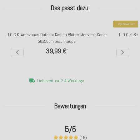
Das passt dazu:
Top bewertet
H.O.C.K. Amazonas Outdoor Kissen Blätter-Motiv mit Keder
H.O.C.K. Be
50x50cm braun taupe
39,99 €
*
Lieferzeit: ca. 2-4 Werktage
Bewertungen
5
/5
(16)