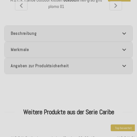
H.O.C.K. Caribe Outdoor Kissen
60x60cm
hell-grau gris
H.O.C.K. Hundeki
plomo 01
Beschreibung
Merkmale
Angaben zur Produktsicherheit
Weitere Produkte aus der Serie Caribe
Top bewertet