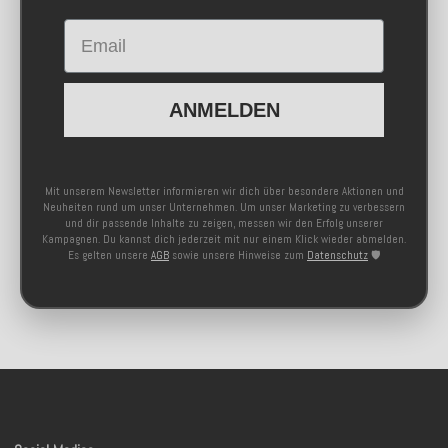
Email
ANMELDEN
Mit unserem Newsletter informieren wir dich über besondere Aktionen und
Neuheiten rund um unser Unternehmen. Um unser Marketing zu verbessern
und dir passende Inhalte zu zeigen, messen wir den Erfolg unserer
Kampagnen. Du kannst dich jederzeit mit nur einem Klick wieder abmelden.
Es gelten unsere
AGB
sowie unsere Hinweise zum
Datenschutz
🛡️