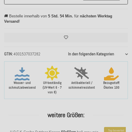
🚚 Bestelle innerhalb von
5 Std. 54 Min.
für
nächsten Werktag
Versand
!
GTIN
4001537037282
In den folgenden Kategorien
Wasser- und
UV-beständig
Antibakteriell /
Bezugsstoff:
schmutzabweisend
(UV-Wert 6 - 7
schimmelresistent
Ökotex 100
von 8)
weitere Größen:
Top bewertet