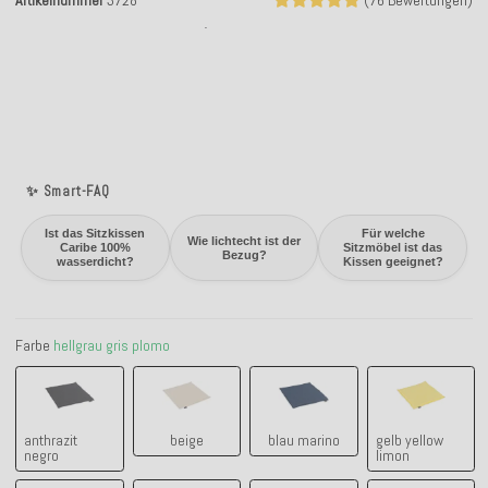
Artikelnummer
3728
(76 Bewertungen)
✨ Smart-FAQ
Ist das Sitzkissen
Für welche
Wie lichtecht ist der
Caribe 100%
Sitzmöbel ist das
Bezug?
wasserdicht?
Kissen geeignet?
Farbe
hellgrau gris plomo
anthrazit negro
beige
blau marino
gelb yellow
anthrazit
beige
blau marino
gelb yellow
negro
limon