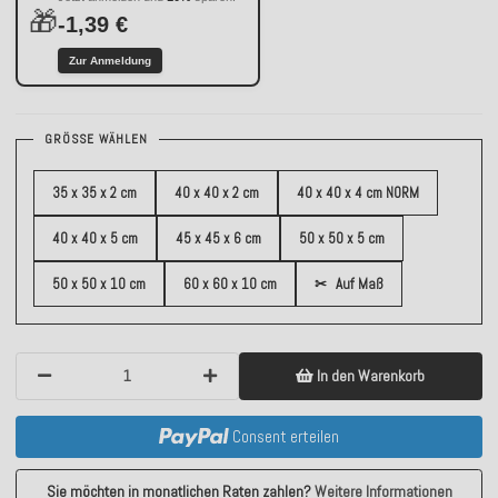
🎁
-1,39 €
Zur Anmeldung
GRÖSSE WÄHLEN
35 x 35 x 2 cm
40 x 40 x 2 cm
40 x 40 x 4 cm NORM
40 x 40 x 5 cm
45 x 45 x 6 cm
50 x 50 x 5 cm
50 x 50 x 10 cm
60 x 60 x 10 cm
✂
Auf Maß
In den Warenkorb
Consent erteilen
Sie möchten in monatlichen Raten zahlen?
Weitere Informationen