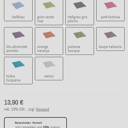
hellblau
grün verde mar
hellgrau gris plomo
pink fuchsi
hellblau
grün verde
hellgrau gris
pink fuchsia
mar
plomo
lila ultraviolet pomelo
orange naranja
pistazie bosque
taupe-taba
lila ultraviolet
orange
pistazie
taupe-tabacco
pomelo
naranja
bosque
türkis turquesa
weiss
türkis
weiss
turquesa
13,90 €
inkl. 19% USt. , zzgl.
Versand
Newsletter Vorteil
Jetzt anmelden und
10%
sparen: