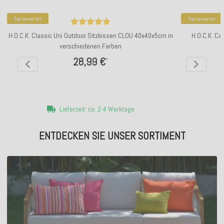
Top bewertet
Top bewertet
H.O.C.K. Classic Uni Outdoor Sitzkissen CLOU 40x40x5cm in
H.O.C.K. Ca
verschiedenen Farben
28,99 €
*
Lieferzeit: ca. 2-4 Werktage
ENTDECKEN SIE UNSER SORTIMENT