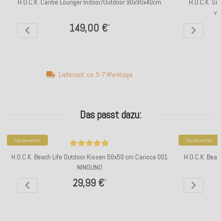
H.O.C.K. Caribe Lounger Indoor/Outdoor 90x90x40cm
H.O.C.K. Si
ve
149,00 €
*
Lieferzeit: ca. 5-7 Werktage
Das passt dazu:
Top bewertet
Top bewertet
H.O.C.K. Beach Life Outdoor Kissen 50x50 cm Carioca 001
H.O.C.K. Beac
NINGUNO
29,99 €
*