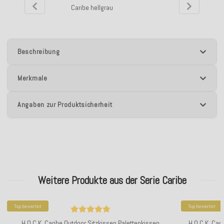
Caribe hellgrau
he
Beschreibung
Merkmale
Angaben zur Produktsicherheit
Weitere Produkte aus der Serie Caribe
Top bewertet
Top bewertet
H.O.C.K. Caribe Outdoor Sitzkissen Palettenkissen
H.O.C.K. Car