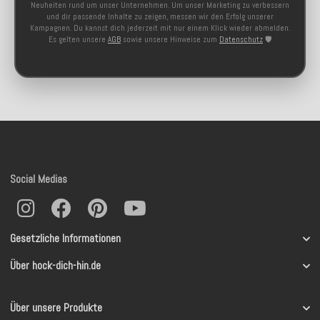
Neuheiten rund um unser Unternehmen. Um unser Marketing zu verbessern
und dir passende Inhalte zu zeigen, messen wir den Erfolg unserer
Kampagnen. Du kannst dich jederzeit mit nur einem Klick wieder abmelden.
Es gelten unsere
AGB
sowie unsere Hinweise zum
Datenschutz
🛡️
Social Medias
Gesetzliche Informationen
Über hock-dich-hin.de
Über unsere Produkte