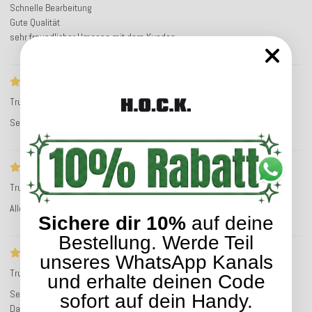
Schnelle Bearbeitung
Gute Qualität
sehr freundlicher Umgang mit dem Kunden
Sehr gute Qua
Trusted Shops Bewertung
Service-Bewertung
Sehr gute Qualität
Alles prima!
Trusted Shops Bewertung
Service-Bewertung
Alles prima!
Sichere dir 10%
auf deine
Bestellung. Werde Teil
Sehr schöne Kissen
unseres WhatsApp Kanals
Trusted Shops Bewertung
Service-Bewertung
und erhalte deinen Code
Sehr schöne Kissen, tolle Haptik und tolle Verarbeitung.
sofort auf dein Handy.
Dazu kam ein schneller Versand.