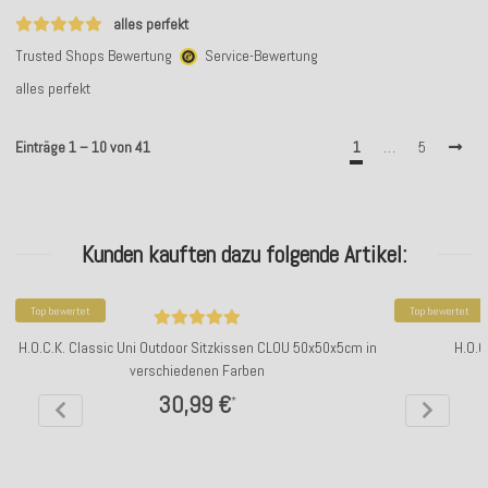
alles perfekt
Trusted Shops Bewertung
Service-Bewertung
alles perfekt
Einträge 1 – 10 von 41
1
…
5
Kunden kauften dazu folgende Artikel:
Top bewertet
Top bewertet
H.O.C.K. Classic Uni Outdoor Sitzkissen CLOU 50x50x5cm in
H.O.C
verschiedenen Farben
30,99 €
*