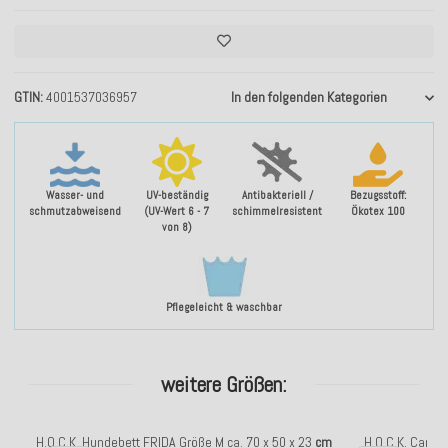
GTIN
4001537036957
In den folgenden Kategorien
Wasser- und
UV-beständig
Antibakteriell /
Bezugsstoff:
schmutzabweisend
(UV-Wert 6 - 7
schimmelresistent
Ökotex 100
von 8)
Pflegeleicht & waschbar
weitere Größen:
H.O.C.K. Hundebett FRIDA Größe M ca. 70 x 50 x 23
cm
H.O.C.K. Carib