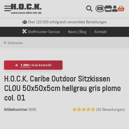
Kostenloser Versand innerhalb Deutschlands ab 99€ Bestellwert
Über 120.000 erfolgreich versendete Bestellungen
Sicher bezahlen mit Klarna, PayPal & Amazon Pay
Kostenloser Versand innerhalb Deutschlands ab 99€ Bestellwert
Stoffmuster-Service
News | Blog
Kontakt
Über 120.000 erfolgreich versendete Bestellungen
Sicher bezahlen mit Klarna, PayPal & Amazon Pay
Sitzkissen
Kostenloser Versand innerhalb Deutschlands ab 99€ Bestellwert
🔥
1.000+
mal bestellt
H.O.C.K. Caribe Outdoor Sitzkissen
CLOU 50x50x5cm hellgrau gris plomo
col. 01
Artikelnummer
3695
(42 Bewertungen)