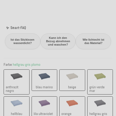
✨ Smart-FAQ
Kann ich den
Ist das Sitzkissen
Wie lichtecht ist
Bezug abnehmen
wasserdicht?
das Material?
und waschen?
Farbe
hellgrau gris plomo
anthrazit negro
blau marino
beige
grün verde
anthrazit
blau marino
beige
grün verde
negro
mar
hellblau
lila ultraviolet pomelo
orange naranja
hellgrau gr
hellblau
lila ultraviolet
orange
hellgrau gris