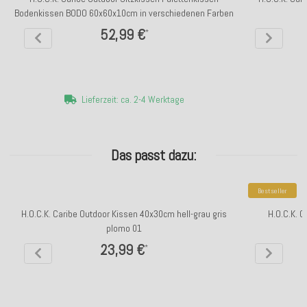
Bodenkissen BODO 60x60x10cm in verschiedenen Farben
52,99 €
*
Lieferzeit: ca. 2-4 Werktage
Das passt dazu:
Bestseller
H.O.C.K. Caribe Outdoor Kissen 40x30cm hell-grau gris
H.O.C.K. C
plomo 01
23,99 €
*