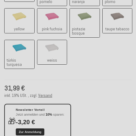
pomelo
naranja
plomo
yellow
pink fuchsia
pistazie bosque
taupe taba
yellow
pink fuchsia
pistazie
taupe tabacco
bosque
türkis turquesa
weiss
türkis
weiss
turquesa
31,99 €
inkl. 19% USt. , zzgl.
Versand
Newsletter Vorteil
Jetzt anmelden und
10%
sparen:
🎁
-3,20 €
Zur Anmeldung