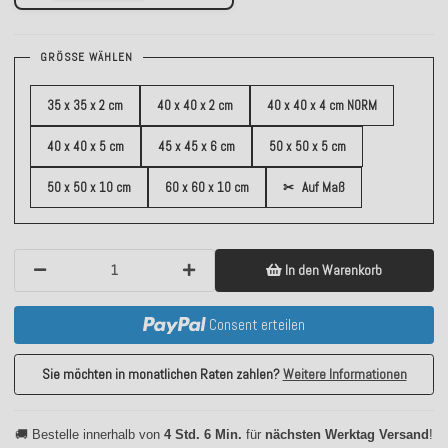
GRÖSSE WÄHLEN
35 x 35 x 2 cm
40 x 40 x 2 cm
40 x 40 x 4 cm NORM
40 x 40 x 5 cm
45 x 45 x 6 cm
50 x 50 x 5 cm
50 x 50 x 10 cm
60 x 60 x 10 cm
✂
Auf Maß
In den Warenkorb
Consent erteilen
Sie möchten in monatlichen Raten zahlen?
Weitere Informationen
🚚 Bestelle innerhalb von
4 Std. 6 Min.
für
nächsten Werktag Versand
!