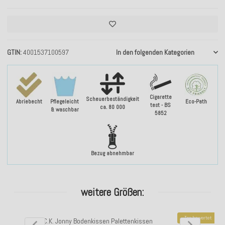
GTIN
4001537100597
In den folgenden Kategorien
Cigarette
Scheuerbeständigkeit
Abriebecht
Pflegeleicht
Eco-Path
test - BS
ca. 80 000
& waschbar
5852
Bezug abnehmbar
weitere Größen:
Top bewertet
H.O.C.K. Jonny Bodenkissen Palettenkissen
H.O.C.K. Jonny