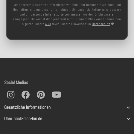
Mit unserem Newsletter informieren wir dich über besondere Aktionen und
Neuheiten rund um unser Unternehmen. Um unser Marketing zu verbessern
und dir passende Inhalte zu zeigen, messen wir den Erfolg unserer
Kampagnen. Du kannst dich jederzeit mit nur einem Klick wieder abmelden.
Es gelten unsere
AGB
sowie unsere Hinweise zum
Datenschutz
🛡️
Social Medias
Gesetzliche Informationen
Über hock-dich-hin.de