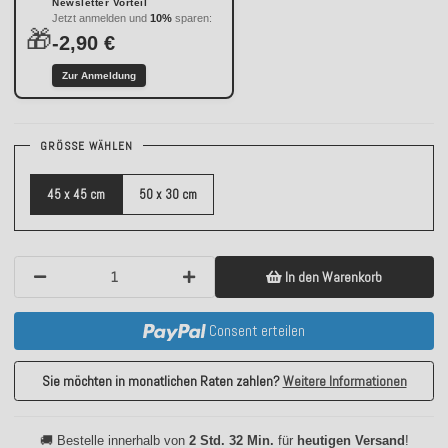
Newsletter Vorteil
Jetzt anmelden und
10%
sparen:
🎁
-2,90 €
Zur Anmeldung
GRÖSSE WÄHLEN
45 x 45 cm
50 x 30 cm
In den Warenkorb
Consent erteilen
Sie möchten in monatlichen Raten zahlen?
Weitere Informationen
🚚 Bestelle innerhalb von
2 Std. 32 Min.
für
heutigen Versand
!