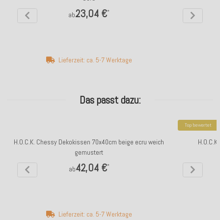
23,04 €
*
ab
Lieferzeit: ca. 5-7 Werktage
Das passt dazu:
Top bewertet
H.O.C.K. Chessy Dekokissen 70x40cm beige ecru weich
H.O.C.K
gemustert
42,04 €
*
ab
Lieferzeit: ca. 5-7 Werktage