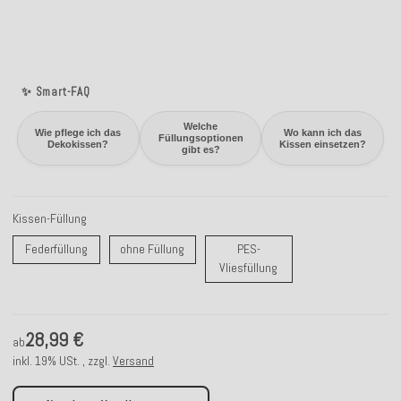
✨ Smart-FAQ
Welche
Wie pflege ich das
Wo kann ich das
Füllungsoptionen
Dekokissen?
Kissen einsetzen?
gibt es?
Kissen-Füllung
Federfüllung
ohne Füllung
Federfüllung
ohne Füllung
PES-
PES-Vliesfüllung
Vliesfüllung
28,99 €
ab
inkl. 19% USt. , zzgl.
Versand