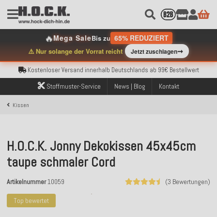
🔥
Mega Sale
65% REDUZIERT
Bis zu
➞
⚠️ Nur solange der Vorrat reicht
Jetzt zuschlagen
Kostenloser Versand innerhalb Deutschlands ab 99€ Bestellwert
Über 120.000 erfolgreich versendete Bestellungen
Sicher bezahlen mit Klarna, PayPal & Amazon Pay
Stoffmuster-Service
News | Blog
Kontakt
Kostenloser Versand innerhalb Deutschlands ab 99€ Bestellwert
Über 120.000 erfolgreich versendete Bestellungen
Kissen
Sicher bezahlen mit Klarna, PayPal & Amazon Pay
Kostenloser Versand innerhalb Deutschlands ab 99€ Bestellwert
H.O.C.K. Jonny Dekokissen 45x45cm
taupe schmaler Cord
Artikelnummer
10059
(3 Bewertungen)
Top bewertet