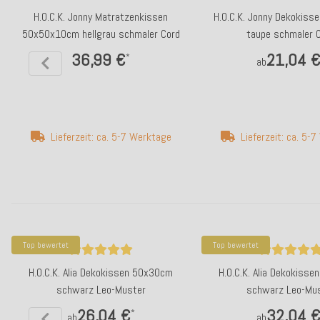
H.O.C.K. Jonny Matratzenkissen
H.O.C.K. Jonny Dekokis
50x50x10cm hellgrau schmaler Cord
taupe schmaler 
36,99 €
21,04 
*
ab
Lieferzeit: ca. 5-7 Werktage
Lieferzeit: ca. 5-
Top bewertet
Top bewertet
H.O.C.K. Alia Dekokissen 50x30cm
H.O.C.K. Alia Dekokiss
schwarz Leo-Muster
schwarz Leo-Mu
26,04 €
32,04 
*
ab
ab