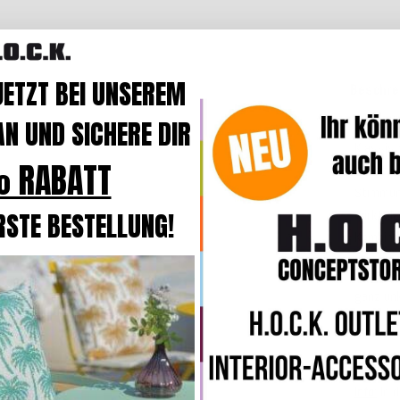
JETZT BEI UNSEREM
Beschre
N UND SICHERE DIR
Klassisc
 RABATT
bringt m
Stimmun
wirkt de
RSTE BESTELLUNG!
Kombinat
Dank
ab
ganz unk
Ob als 
Dekokis
Info:
In d