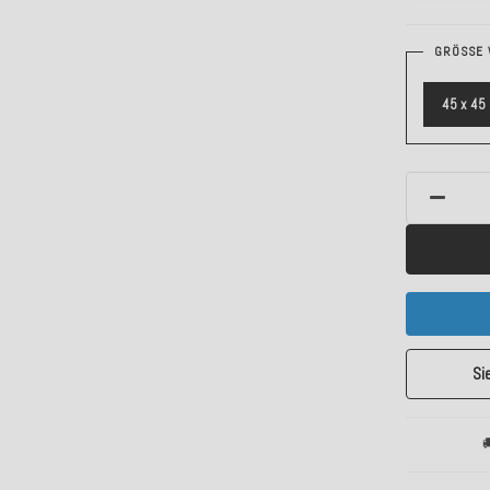
GRÖSSE 
45 x 45
Si
