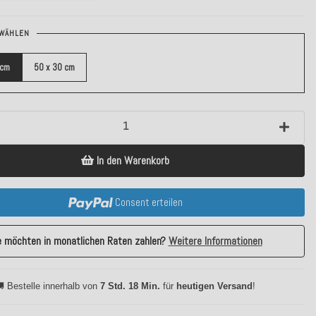
WÄHLEN
 cm
50 x 30 cm
In den Warenkorb
Consent erteilen
e möchten in monatlichen Raten zahlen?
Weitere Informationen
 Bestelle innerhalb von
7 Std. 18 Min.
für
heutigen Versand
!