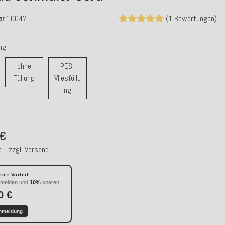
er
10047
(1 Bewertungen)
ung
ohne
PES-
rfüllung
ohne Füllung
Füllung
Vliesfüllu
PES-Vliesfüllung
ng
 €
. , zzgl.
Versand
ter Vorteil
nmelden und
10%
sparen:
0 €
nmeldung