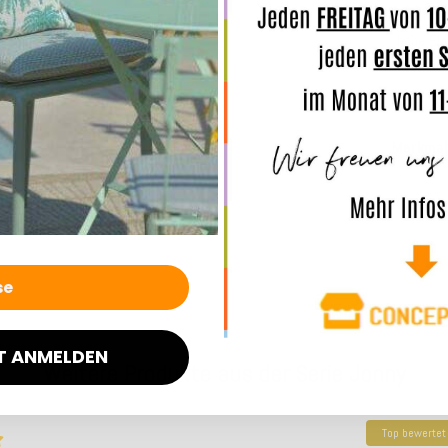
komforta
hohe Ela
auch nu
Merkmal
Angaben
T ANMELDEN
Weitere Produkte aus der Serie Jonny
Top bewertet