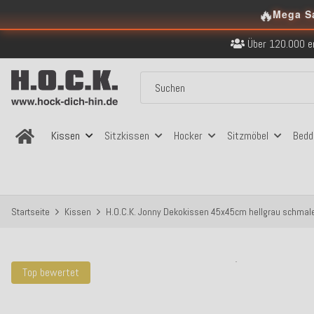
Kostenloser Versand in
🔥
Mega S
Über 120.000 er
Sicher bezahlen
Kostenloser Versand in
Über 120.000 er
Sicher bezahlen
Kostenloser Versand in
Kissen
Sitzkissen
Hocker
Sitzmöbel
Bedd
Startseite
Kissen
H.O.C.K. Jonny Dekokissen 45x45cm hellgrau schmal
Top bewertet