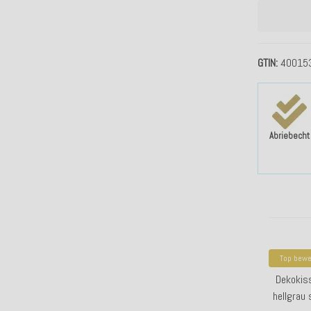
GTIN
40015
Abriebecht
Top bewe
H.O.
Dekokis
hellgrau