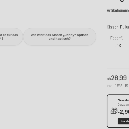
Artikelnumm
Kissen-Füll
t es für das
Wie wirkt das Kissen „Jonny“ optisch
Federfüll
“?
und haptisch?
Fede
ung
28,99
ab
inkl. 19% USt
Newslet
Jetzt a
🎁
-2,9
Zur A