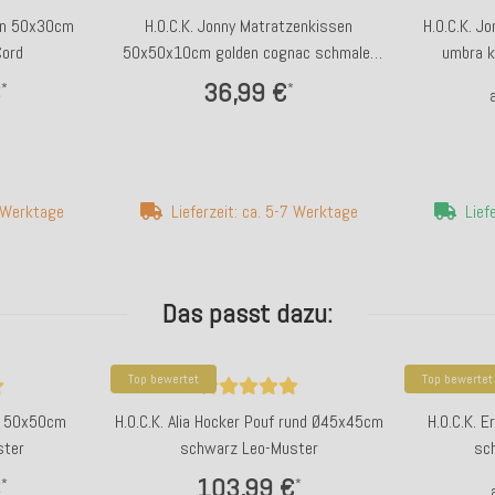
sen 50x30cm
H.O.C.K. Jonny Matratzenkissen
H.O.C.K. 
Cord
50x50x10cm golden cognac schmaler
umbra k
Cord
€
36,99 €
*
*
7 Werktage
Lieferzeit: ca. 5-7 Werktage
Lief
Das passt dazu:
Top bewertet
Top bewertet
en 50x50cm
H.O.C.K. Alia Hocker Pouf rund Ø45x45cm
H.O.C.K. 
ster
schwarz Leo-Muster
sc
€
103,99 €
*
*