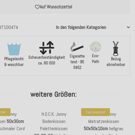
Auf Wunschzettel
37100474
In den folgenden Kategorien
Eco-
Cigarette
Scheuerbeständigkeit
Pflegeleicht
Bezug
Path
test - BS
ca. 80 000
& waschbar
abnehmbar
5852
weitere Größen:
rtet
Top bewertet
C.K. Jonny
H.O.C.K. Jonny
H.O.C.K. Jonny
sen
50x30cm
Bodenkissen
Matratzenkissen
 schmaler Cord
Palettenkissen
50x50x10cm
hellgrau