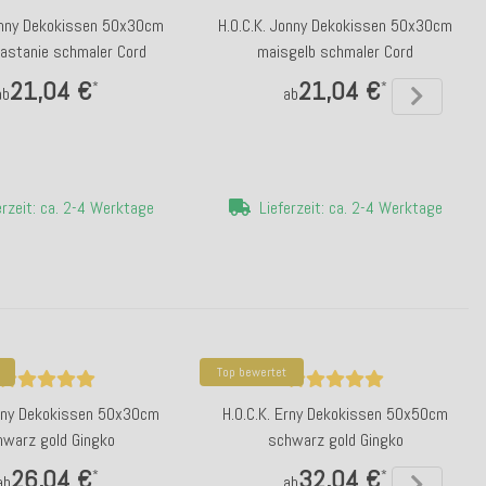
Jonny Dekokissen 50x30cm
H.O.C.K. Jonny Dekokissen 50x30cm
astanie schmaler Cord
maisgelb schmaler Cord
21,04 €
21,04 €
*
*
ab
ab
erzeit: ca. 2-4 Werktage
Lieferzeit: ca. 2-4 Werktage
Top bewertet
Erny Dekokissen 50x30cm
H.O.C.K. Erny Dekokissen 50x50cm
hwarz gold Gingko
schwarz gold Gingko
26,04 €
32,04 €
*
*
ab
ab