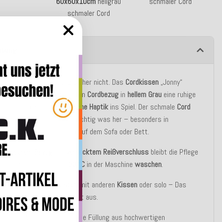
60x60x10cm
hellgrau
schmaler Cord
schmaler Cord
ibung
h? Ja. Langweilig? Ganz sicher nicht. Das
Cordkissen
„Jonny“
it seinem fein strukturierten
Cordbezug
in
hellem
Grau
eine ruhige
g und eine wunderbar
weiche
Haptik
ins Spiel. Der schmale
Cord
zent, macht aber optisch richtig was her – besonders in
ion mit anderen Texturen auf dem Sofa oder Bett.
nehmbarem
Bezug
mit
verdecktem
Reißverschluss
bleibt die Pflege
ompliziert: Einfach bei
30 °C
in der Maschine
waschen
.
gemütliches
Rückenpolster
, mit anderen
Kissen
oder solo – Das
sen
„Jonny“ sieht überall gut aus.
er Basic Variante besteht die Füllung aus hochwertigen