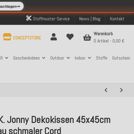
➞
zuschlagen
Stoffmuster-Service
News | Blog
Kontakt
Warenkorb
CONCEPTSTORE
0 Artikel
0,00 €
aß
Geschenkideen
Outdoor
Indoor
Stoffe
Gutschein
.K. Jonny Dekokissen 45x45cm
au schmaler Cord