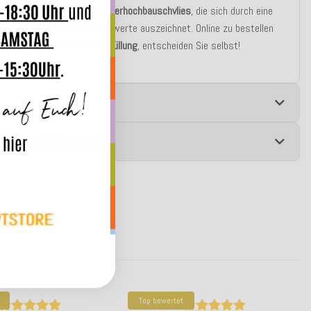
blen silikonisierten
Polyesterhochbauschvlies
, die sich durch eine
stizität und gute Rückstellwerte auszeichnet. Online zu bestellen
r als
Bezug
oder inkl.
Federfüllung
, entscheiden Sie selbst!
e
 zur Produktsicherheit
Top bewertet