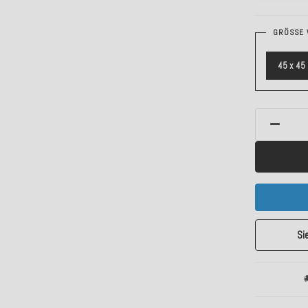
GRÖSSE 
45 x 45
Si
