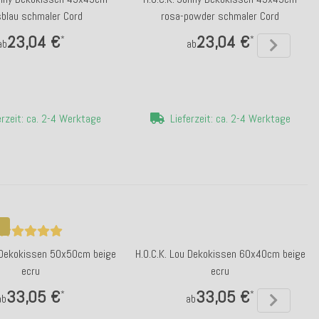
sblau schmaler Cord
rosa-powder schmaler Cord
23,04 €
23,04 €
*
*
ab
ab
erzeit: ca. 2-4 Werktage
Lieferzeit: ca. 2-4 Werktage
u Dekokissen 50x50cm beige
H.O.C.K. Lou Dekokissen 60x40cm beige
ecru
ecru
33,05 €
33,05 €
*
*
ab
ab