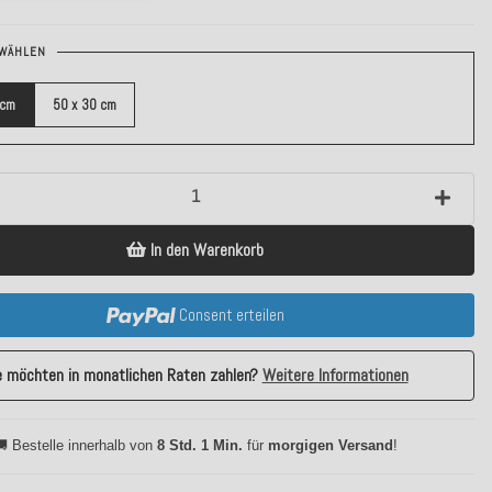
WÄHLEN
 cm
50 x 30 cm
In den Warenkorb
Consent erteilen
e möchten in monatlichen Raten zahlen?
Weitere Informationen
 Bestelle innerhalb von
8 Std. 1 Min.
für
morgigen Versand
!