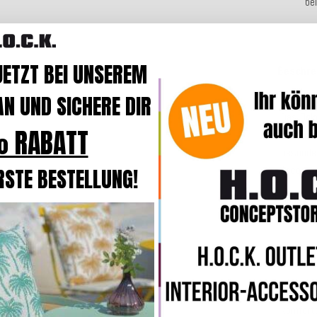
be
JETZT BEI UNSEREM
Beschre
N UND SICHERE DIR
Das
Dek
 RABATT
Zuhause
besond
Accessoi
RSTE BESTELLUNG!
Dank
ab
ganz unk
Ob als 
Dekokis
Info:
In d
komforta