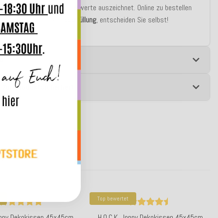
stizität und gute Rückstellwerte auszeichnet. Online zu bestellen
r als
Bezug
oder inkl.
Federfüllung
, entscheiden Sie selbst!
e
 zur Produktsicherheit
Top bewertet
Jonny Dekokissen 45x45cm
H.O.C.K. Jonny Dekokissen 45x45cm