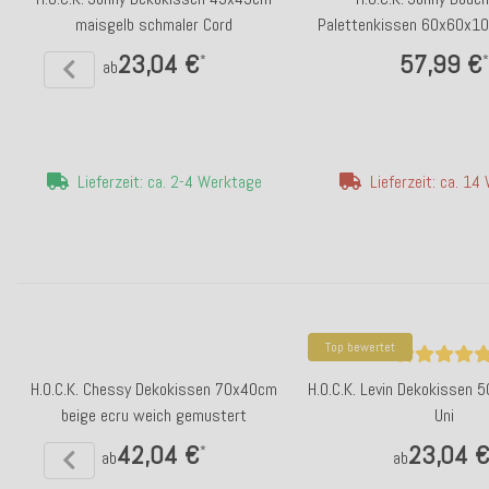
maisgelb schmaler Cord
Palettenkissen 60x60x1
schmaler Cor
23,04 €
57,99 €
*
*
ab
Lieferzeit: ca. 2-4 Werktage
Lieferzeit: ca. 1
Top bewertet
H.O.C.K. Chessy Dekokissen 70x40cm
H.O.C.K. Levin Dekokissen
beige ecru weich gemustert
Uni
42,04 €
23,04 
*
ab
ab