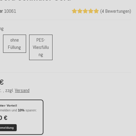
er
10061
(4 Bewertungen)
ung
ohne
PES-
rfüllung
ohne Füllung
Füllung
Vliesfüllu
PES-Vliesfüllung
ng
 €
. , zzgl.
Versand
ter Vorteil
nmelden und
10%
sparen:
0 €
nmeldung