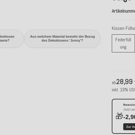
Artikelnumm
Kissen-Füll
ekokissen
Aus welchem Material besteht der Bezug
Federfüll
riante?
des Dekokissens 'Jonny'?
Fede
ung
28,99
ab
inkl. 19% USt
Newslet
Jetzt a
🎁
-2,9
Zur A