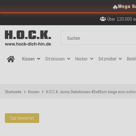
Kostenloser Versand in
🔥
Mega S
Über 120.000 er
Sicher bezahlen
Kostenloser Versand in
Über 120.000 er
Sicher bezahlen
Kostenloser Versand in
Kissen
Sitzkissen
Hocker
Sitzmöbel
Bedd
Startseite
Kissen
H.O.C.K. Jonny Dekokissen 45x45cm beige ecru schm
Top bewertet