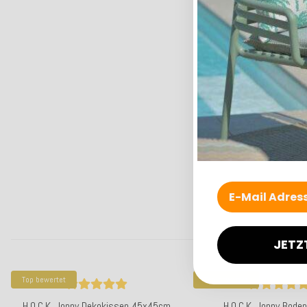
JETZ
Top bewertet
Top bewertet
H.O.C.K. Jonny Dekokissen 45x45cm
H.O.C.K. Jonny Bode