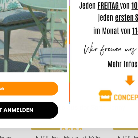
hohe Ela
auch nu
Merkmal
Angaben
Weitere Produkte aus der Serie Jonny
T ANMELDEN
Top bewertet
Top bewertet
nkissen
H.O.C.K. Jonny Dekokissen 50x30cm
H.O.C.K. 