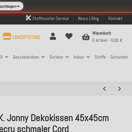
➞
zuschlagen
Stoffmuster-Service
News | Blog
Kontakt
Warenkorb
CONCEPTSTORE
0 Artikel
0,00 €
aß
Geschenkideen
Outdoor
Indoor
Stoffe
Gutschein
.K. Jonny Dekokissen 45x45cm
 ecru schmaler Cord