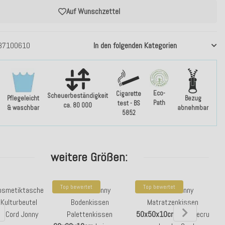
Auf Wunschzettel
37100610
In den folgenden Kategorien
Eco-
Cigarette
Scheuerbeständigkeit
Pflegeleicht
Bezug
Path
test - BS
ca. 80 000
& waschbar
abnehmbar
5852
weitere Größen:
Top bewertet
Top bewertet
Kosmetiktasche
H.O.C.K. Jonny
H.O.C.K. Jonny
Kulturbeutel
Bodenkissen
Matratzenkissen
r Cord Jonny
Palettenkissen
50x50x10cm
beige ecru