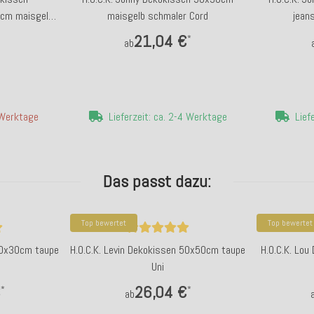
0cm maisgelb
maisgelb schmaler Cord
jean
d
21,04 €
*
ab
4 Werktage
Lieferzeit: ca. 2-4 Werktage
Lief
Das passt dazu:
Top bewertet
Top bewertet
 50x30cm taupe
H.O.C.K. Levin Dekokissen 50x50cm taupe
H.O.C.K. Lo
Uni
€
26,04 €
*
*
ab