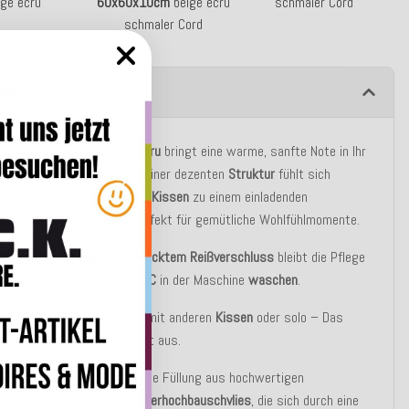
ige ecru
60x60x10cm
beige ecru
schmaler Cord
schmaler Cord
ibung
okissen
„Jonny“ in
Beige-Ecru
bringt eine warme, sanfte Note in Ihr
. Der feine
Cordstoff
mit seiner dezenten
Struktur
fühlt sich
ers
weich
an und macht das
Kissen
zu einem einladenden
re für Sofa oder Bett – perfekt für gemütliche Wohlfühlmomente.
nehmbarem
Bezug
mit
verdecktem
Reißverschluss
bleibt die Pflege
ompliziert: Einfach bei
30 °C
in der Maschine
waschen
.
gemütliches
Rückenpolster
, mit anderen
Kissen
oder solo – Das
sen
„Jonny“ sieht überall gut aus.
er Basic Variante besteht die Füllung aus hochwertigen
blen silikonisierten
Polyesterhochbauschvlies
, die sich durch eine