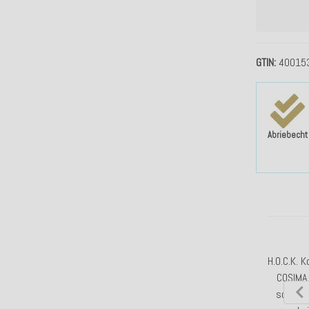
GTIN
40015
Abriebecht
H.O.C.K. 
COSIMA 
schmale