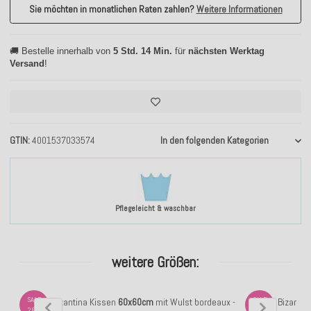
Sie möchten in monatlichen Raten zahlen?
Weitere Informationen
🚚 Bestelle innerhalb von
5 Std. 14 Min.
für
nächsten Werktag
Versand
!
GTIN
4001537033574
In den folgenden Kategorien
Pflegeleicht & waschbar
weitere Größen:
SALE
SALE
H.O.C.K. Bizantina Kissen
60x60cm
mit Wulst bordeaux -
H.O.C.K. Bizanti
28%
27%