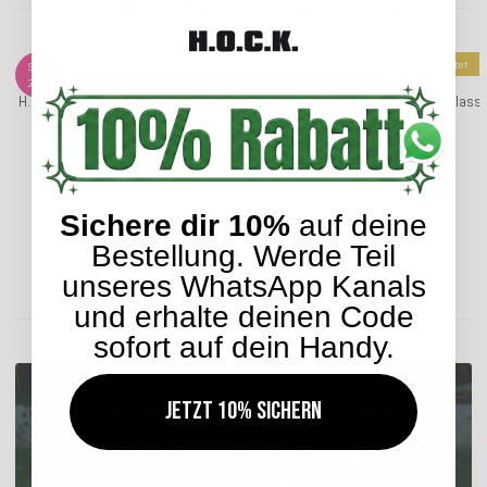
Kunden kauften dazu folgende Artikel:
Top bewertet
SALE
27%
H.O.C.K. Bizantina Kissen 60x40cm mit Wulst bordeaux - rot
H.O.C.K. Class
col. 07
19,90 €
*
ab
33,99 €
Sichere dir 10%
auf deine
Bestellung. Werde Teil
Lieferzeit: ca. 5-7 Werktage
unseres WhatsApp Kanals
und erhalte deinen Code
ENTDECKEN SIE UNSER SORTIMENT
sofort auf dein Handy.
Jetzt 10% sichern