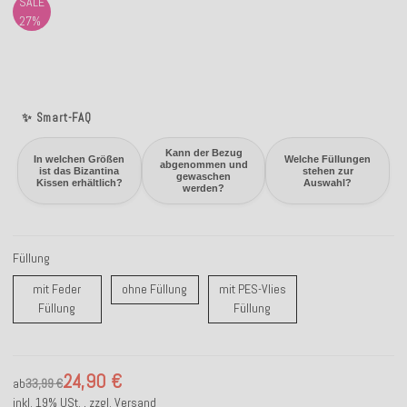
SALE
27%
✨ Smart-FAQ
Kann der Bezug
In welchen Größen
Welche Füllungen
abgenommen und
ist das Bizantina
stehen zur
gewaschen
Kissen erhältlich?
Auswahl?
werden?
Füllung
ohne Füllung
mit Feder
ohne Füllung
mit PES-Vlies
mit Feder Füllung
mit PES-Vlies Füllung
Füllung
Füllung
24,90 €
ab
33,99 €
inkl. 19% USt. , zzgl.
Versand