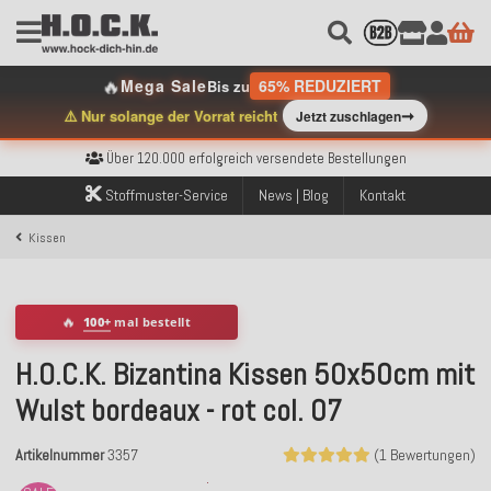
🔥
Mega Sale
65% REDUZIERT
Bis zu
➞
⚠️ Nur solange der Vorrat reicht
Jetzt zuschlagen
Kostenloser Versand innerhalb Deutschlands ab 99€ Bestellwert
Über 120.000 erfolgreich versendete Bestellungen
Sicher bezahlen mit Klarna, PayPal & Amazon Pay
Kostenloser Versand innerhalb Deutschlands ab 99€ Bestellwert
Stoffmuster-Service
News | Blog
Kontakt
Über 120.000 erfolgreich versendete Bestellungen
Sicher bezahlen mit Klarna, PayPal & Amazon Pay
Kissen
Kostenloser Versand innerhalb Deutschlands ab 99€ Bestellwert
🔥
100+
mal bestellt
H.O.C.K. Bizantina Kissen 50x50cm mit
Wulst bordeaux - rot col. 07
Artikelnummer
3357
(1 Bewertungen)