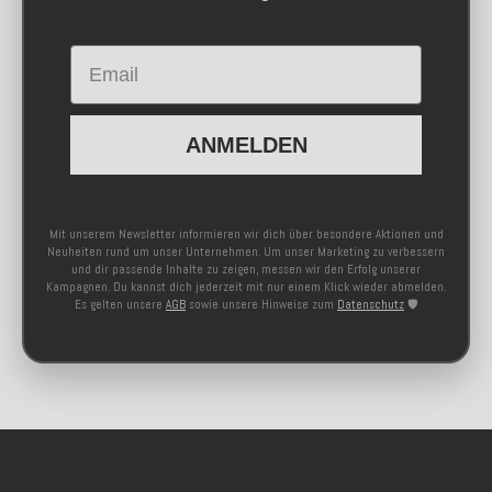
Email
ANMELDEN
Mit unserem Newsletter informieren wir dich über besondere Aktionen und
Neuheiten rund um unser Unternehmen. Um unser Marketing zu verbessern
und dir passende Inhalte zu zeigen, messen wir den Erfolg unserer
Kampagnen. Du kannst dich jederzeit mit nur einem Klick wieder abmelden.
Es gelten unsere
AGB
sowie unsere Hinweise zum
Datenschutz
🛡️