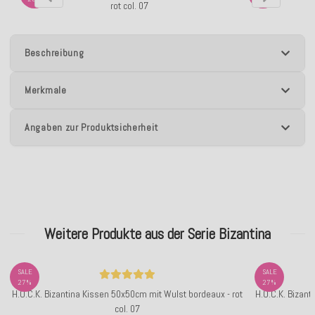
rot col. 07
Beschreibung
Merkmale
Angaben zur Produktsicherheit
Weitere Produkte aus der Serie Bizantina
SALE
SALE
27%
27%
H.O.C.K. Bizantina Kissen 50x50cm mit Wulst bordeaux - rot
H.O.C.K. Bizant
col. 07