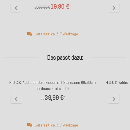
19,90 €
*
ab
33,99 €
Lieferzeit: ca. 5-7 Werktage
Das passt dazu:
H.O.C.K. Addicted Dekokissen mit Stehsaum 60x60cm
H.O.C.K. Addic
bordeaux - rot col. 09
39,99 €
*
ab
Lieferzeit: ca. 5-7 Werktage