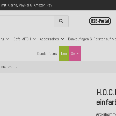
 mit Klarna, PayPal & Amazon Pay
nerhalb Deutschlands ab 99€ Bestellwert
folgreich versendete Bestellungen
 mit Klarna, PayPal & Amazon Pay
nerhalb Deutschlands ab 99€ Bestellwert
ing
Sofa MITCH
Accessoires
Bankauflagen & Polster auf M
Kundenfotos
Neu
SALE
lblau col. 17
H.O.C
einfar
Artikelnumm