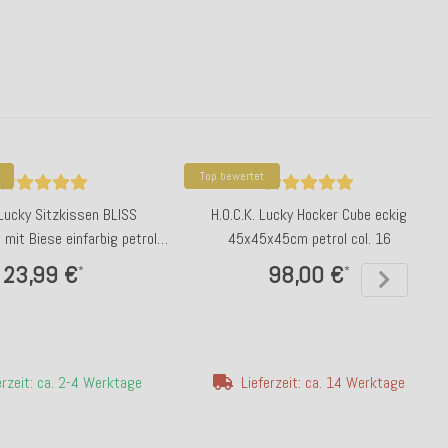
Top bewertet
 Lucky Sitzkissen BLISS
H.O.C.K. Lucky Hocker Cube eckig
it Biese einfarbig petrol
45x45x45cm petrol col. 16
col. 16
23,99 €
98,00 €
*
*
erzeit: ca. 2-4 Werktage
Lieferzeit: ca. 14 Werktage