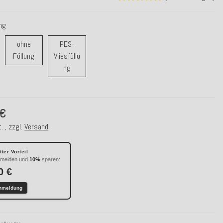
ung
ohne
PES-
ohne Füllung
Füllung
Vliesfüllu
r / Daunenfüllung
PES-Vliesfüllung
ng
 €
. , zzgl.
Versand
ter Vorteil
nmelden und
10%
sparen:
0 €
nmeldung