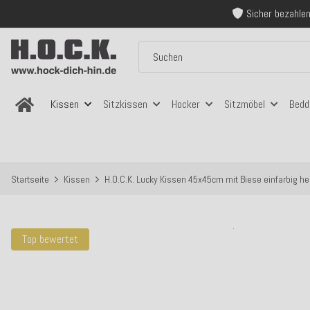
Sicher bezahlen
Kostenloser Versand in
Über 120.000 er
Sicher bezahlen
Kostenloser Versand in
Kissen
Sitzkissen
Hocker
Sitzmöbel
Bedd
Startseite
Kissen
H.O.C.K. Lucky Kissen 45x45cm mit Biese einfarbig hel
Top bewertet