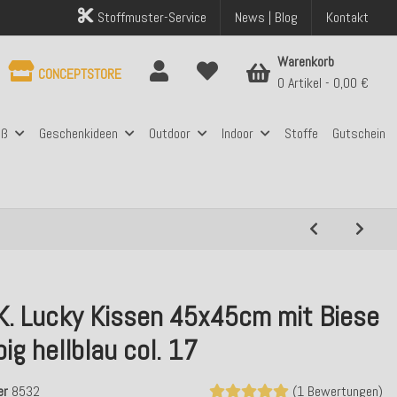
Stoffmuster-Service
News | Blog
Kontakt
Warenkorb
CONCEPTSTORE
0 Artikel
0,00 €
aß
Geschenkideen
Outdoor
Indoor
Stoffe
Gutschein
.K. Lucky Kissen 45x45cm mit Biese
big hellblau col. 17
er
8532
(1 Bewertungen)