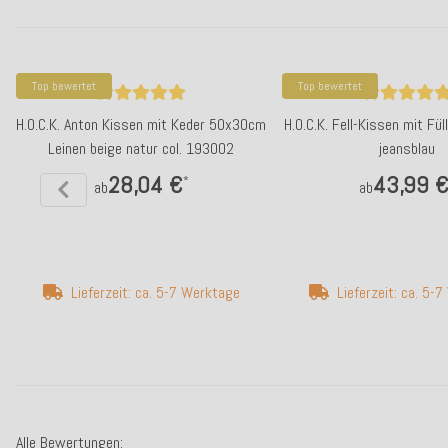
Top bewertet
Top bewertet
H.O.C.K. Anton Kissen mit Keder 50x30cm
H.O.C.K. Fell-Kissen mit F
Leinen beige natur col. 193002
jeansblau
28,04 €
43,99 
*
ab
ab
Lieferzeit: ca. 5-7 Werktage
Lieferzeit: ca. 5-
Alle Bewertungen: