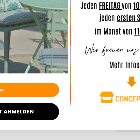
Der Bez
und kan
Machen 
bringen
einziga
Info
:
In
komfort
Online 
entsche
Merkmal
T ANMELDEN
Angaben