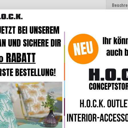
Beschre
Entdeck
JETZT BEI UNSEREM
gewisse
perfekt
N UND SICHERE DIR
stylisc
 RABATT
Das Bes
über 1
RSTE BESTELLUNG!
Lieblin
Kissen
Verarb
Der Bez
umwelt
aus 100
leinena