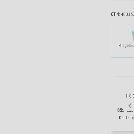
GTIN
40015
Pflegelei
H.O.
Rücke
65x45x
Kante he