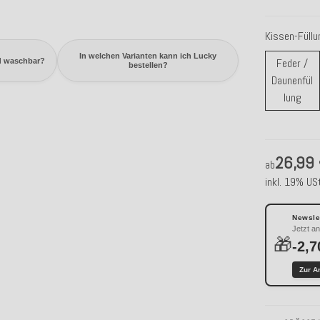
Kissen-Füll
In welchen Varianten kann ich Lucky
Feder /
d waschbar?
bestellen?
Daunenfül
Fede
lung
26,99
ab
inkl. 19% USt
Newslet
Jetzt a
🎁
-2,7
Zur A