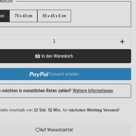
WÄHLEN
 cm
70 x 40 cm
65 x 45 x 6 cm
In den Warenkorb
Consent erteilen
e möchten in monatlichen Raten zahlen?
Weitere Informationen
telle innerhalb von
12 Std. 52 Min.
für
nächsten Werktag Versand
!
Auf Wunschzettel