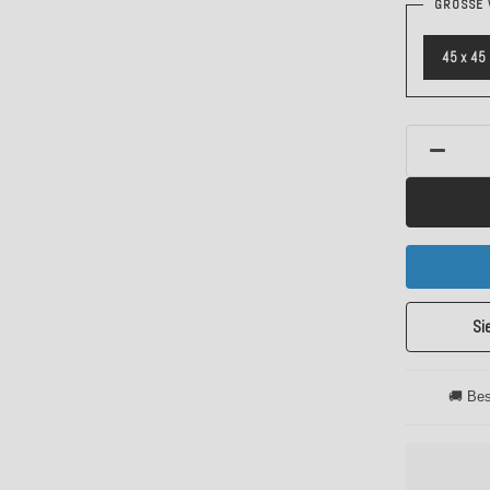
GRÖSSE 
45 x 45
Si
🚚 Bes