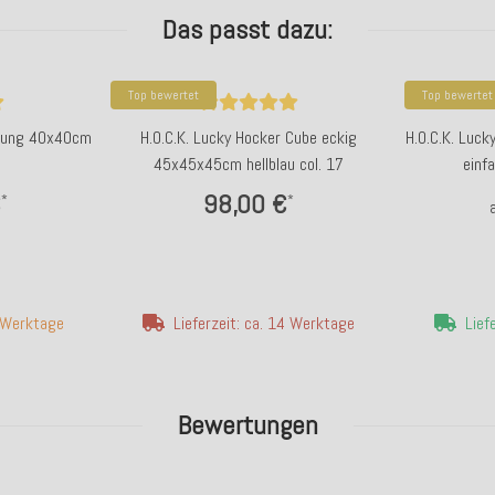
Das passt dazu:
Top bewertet
Top bewertet
üllung 40x40cm
H.O.C.K. Lucky Hocker Cube eckig
H.O.C.K. Luc
45x45x45cm hellblau col. 17
einfa
€
98,00 €
*
*
7 Werktage
Lieferzeit: ca. 14 Werktage
Lief
Bewertungen