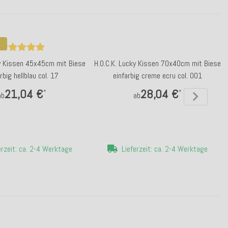
ky Kissen 45x45cm mit Biese
H.O.C.K. Lucky Kissen 70x40cm mit Biese
rbig hellblau col. 17
einfarbig creme ecru col. 001
21,04 €
28,04 €
*
*
ab
ab
erzeit: ca. 2-4 Werktage
Lieferzeit: ca. 2-4 Werktage