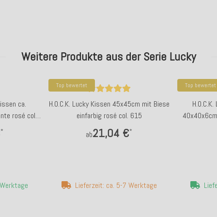
Weitere Produkte aus der Serie Lucky
Top bewertet
Top bewertet
issen ca.
H.O.C.K. Lucky Kissen 45x45cm mit Biese
H.O.C.K.
te rosé col.
einfarbig rosé col. 615
40x40x6cm m
€
21,04 €
*
*
ab
4 Werktage
Lieferzeit: ca. 5-7 Werktage
Lief