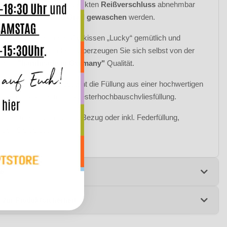
ug ist durch einen verdeckten
Reißverschluss
abnehmbar
n problemlos bei
30 Grad gewaschen
werden.
Sie es sich mit dem Zierkissen „Lucky“ gemütlich und
 Sie Farbe in Ihr Leben. Überzeugen Sie sich selbst von der
rtigen
"handmade in Germany"
Qualität.
 der Basic Variante besteht die Füllung aus einer hochwertigen
ablen silikonisierten Polyesterhochbauschvliesfüllung.
zu bestellen auch nur als Bezug oder inkl. Federfüllung,
iden Sie selbst!
e
 zur Produktsicherheit