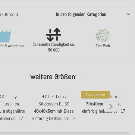
37085320
In den folgenden Kategorien
Scheuerbeständigkeit ca.
cht & waschbar
Eco-Path
50 000
weitere Größen:
Top bewertet
C.K. Lucky
H.O.C.K. Lucky
H.O.C.K. Lucky Kissen
nkissen ca.
Sitzkissen BLISS
70x40cm
mit Biese
Cu
6cm
abgenähte
40x40x6cm
mit Biese
einfarbig hellblau col. 17
llblau col. 17
einfarbig hellblau col. 17