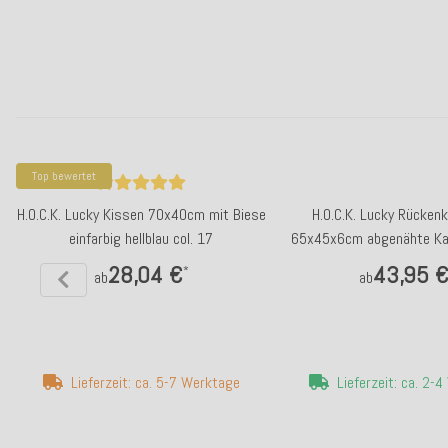
Top bewertet
H.O.C.K. Lucky Kissen 70x40cm mit Biese
H.O.C.K. Lucky Rückenk
einfarbig hellblau col. 17
65x45x6cm abgenähte Kan
615
28,04 €
43,95 
*
ab
ab
Lieferzeit: ca. 5-7 Werktage
Lieferzeit: ca. 2-