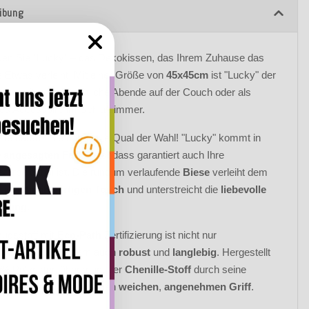
ibung
en Sie "Lucky" – das Dekokissen, das Ihrem Zuhause das
 Etwas verleiht! Mit einer Größe von
45x45cm
ist "Lucky" der
e Begleiter für gemütliche Abende auf der Couch oder als
hes Accessoire im Schlafzimmer.
te daran? Sie haben die Qual der Wahl! "Lucky" kommt in
0 angesagten Farben
, sodass garantiert auch Ihre
gsfarbe dabei ist. Die rundum verlaufende
Biese
verleiht dem
 einen
hochwertigen Touch
und unterstreicht die
liebevolle
eitung
.
ugsstoff mit
Eco-Path
Zertifizierung ist nicht nur
freundlich
, sondern auch
robust
und
langlebig
. Hergestellt
% Polyester, überzeugt der
Chenille-Stoff
durch seine
rtige Struktur
und seinen
weichen
,
angenehmen Griff
.