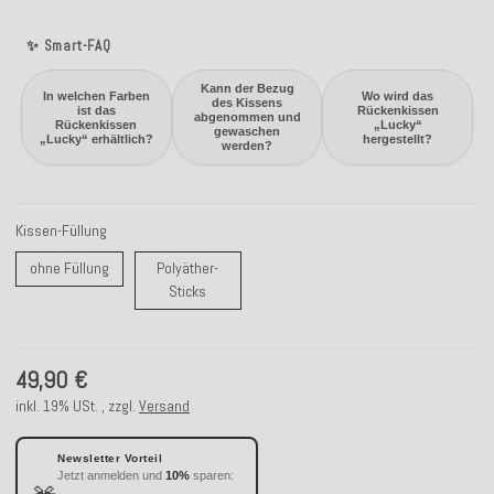
✨ Smart-FAQ
Kann der Bezug
In welchen Farben
Wo wird das
des Kissens
ist das
Rückenkissen
abgenommen und
Rückenkissen
„Lucky“
gewaschen
„Lucky“ erhältlich?
hergestellt?
werden?
Kissen-Füllung
ohne Füllung
ohne Füllung
Polyäther-
Polyäther-Sticks
Sticks
49,90 €
inkl. 19% USt. , zzgl.
Versand
Newsletter Vorteil
Jetzt anmelden und
10%
sparen: