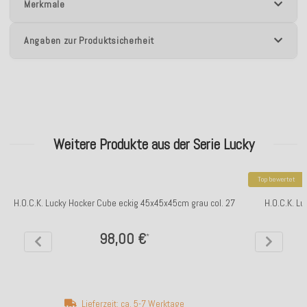
Merkmale
Angaben zur Produktsicherheit
Weitere Produkte aus der Serie Lucky
Top bewertet
H.O.C.K. Lucky Hocker Cube eckig 45x45x45cm grau col. 27
H.O.C.K. L
98,00 €
*
Lieferzeit: ca. 5-7 Werktage