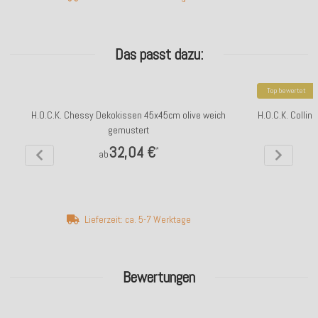
Das passt dazu:
Top bewertet
H.O.C.K. Chessy Dekokissen 45x45cm olive weich
H.O.C.K. Collin
gemustert
32,04 €
*
ab
Lieferzeit: ca. 5-7 Werktage
Bewertungen