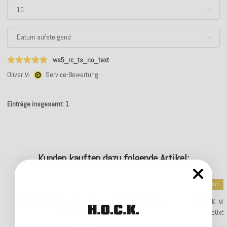
ws5_rc_ts_no_text
Oliver M.
Service-Bewertung
Einträge insgesamt: 1
Kunden kauften dazu folgende Artikel:
Top bewertet
H.O.C.K. Naira einfarbige Kissen mit Keder 60x60cm
H.O.C.K. Ma
gemustert col. 5 gelb
50x50
*