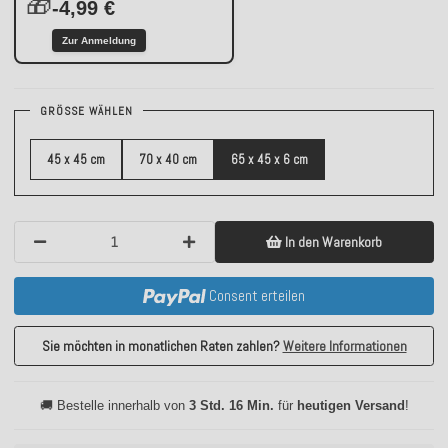
🎁
-4,99 €
Zur Anmeldung
GRÖSSE WÄHLEN
45 x 45 cm
70 x 40 cm
65 x 45 x 6 cm
In den Warenkorb
Consent erteilen
Sie möchten in monatlichen Raten zahlen?
Weitere Informationen
🚚 Bestelle innerhalb von
3 Std. 16 Min.
für
heutigen Versand
!