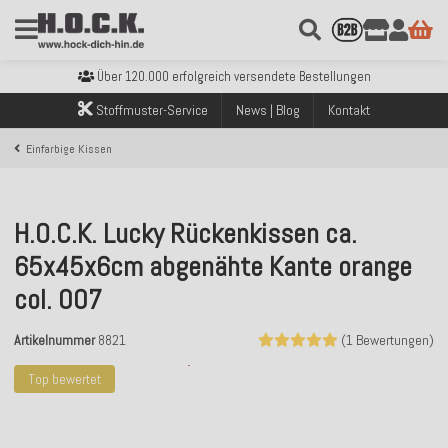
Kostenloser Versand innerhalb Deutschlands ab 99€ Bestellwert
Über 120.000 erfolgreich versendete Bestellungen
Sicher bezahlen mit Klarna, PayPal & Amazon Pay
Kostenloser Versand innerhalb Deutschlands ab 99€ Bestellwert
Stoffmuster-Service
News | Blog
Kontakt
Über 120.000 erfolgreich versendete Bestellungen
Sicher bezahlen mit Klarna, PayPal & Amazon Pay
Einfarbige Kissen
Kostenloser Versand innerhalb Deutschlands ab 99€ Bestellwert
H.O.C.K. Lucky Rückenkissen ca.
65x45x6cm abgenähte Kante orange
col. 007
Artikelnummer
8821
(1 Bewertungen)
Top bewertet