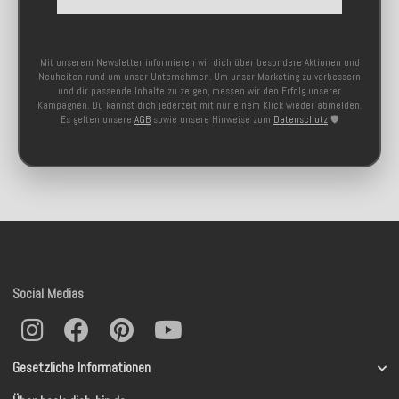
Mit unserem Newsletter informieren wir dich über besondere Aktionen und
Neuheiten rund um unser Unternehmen. Um unser Marketing zu verbessern
und dir passende Inhalte zu zeigen, messen wir den Erfolg unserer
Kampagnen. Du kannst dich jederzeit mit nur einem Klick wieder abmelden.
Es gelten unsere
AGB
sowie unsere Hinweise zum
Datenschutz
🛡️
Social Medias
Gesetzliche Informationen