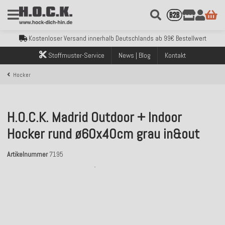
Kostenloser Versand innerhalb Deutschlands ab 99€ Bestellwert
Über 120.000 erfolgreich versendete Bestellungen
Sicher bezahlen mit Klarna, PayPal & Amazon Pay
Kostenloser Versand innerhalb Deutschlands ab 99€ Bestellwert
Über 120.000 erfolgreich versendete Bestellungen
Stoffmuster-Service
News | Blog
Kontakt
Sicher bezahlen mit Klarna, PayPal & Amazon Pay
Kostenloser Versand innerhalb Deutschlands ab 99€ Bestellwert
Hocker
H.O.C.K. Madrid Outdoor + Indoor
Hocker rund ø60x40cm grau in&out
Artikelnummer
7195