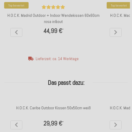
Top bewertet
Top bewertet
H.O.C.K. Madrid Outdoor + Indoor Wendekissen 60x60cm
H.O.C.K. Mad
rosa in&out
44,99 €
*
Lieferzeit: ca. 14 Werktage
Das passt dazu:
H.O.C.K. Caribe Outdoor Kissen 50x50cm weiß
H.O.C.K. Mad
29,99 €
*