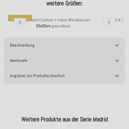
weitere Größen:
Top bewertet
H.O.C.K. Madrid Outdoor + Indoor Wendekissen
H.O.C.K. Ma
50x30cm
grau in&out
Beschreibung
Merkmale
Angaben zur Produktsicherheit
Weitere Produkte aus der Serie Madrid