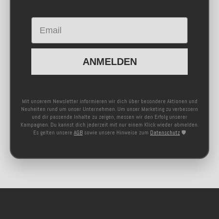
Email
ANMELDEN
Mit unserem Newsletter informieren wir dich über besondere Aktionen und
Neuheiten rund um unser Unternehmen. Um unser Marketing zu verbessern
und dir passende Inhalte zu zeigen, messen wir den Erfolg unserer
Kampagnen. Du kannst dich jederzeit mit nur einem Klick wieder abmelden.
Es gelten unsere
AGB
sowie unsere Hinweise zum
Datenschutz
🛡️