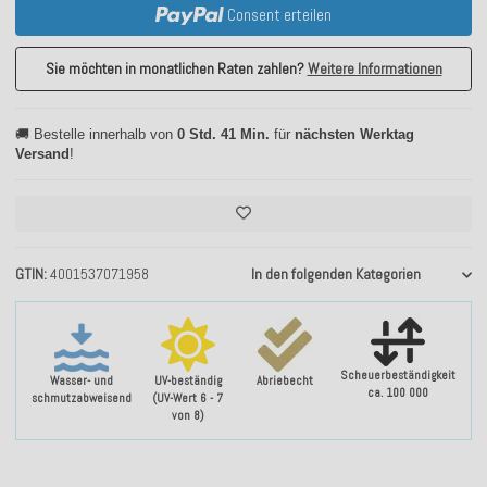
Consent erteilen
Sie möchten in monatlichen Raten zahlen?
Weitere Informationen
🚚 Bestelle innerhalb von
0 Std. 41 Min.
für
nächsten Werktag
Versand
!
GTIN
4001537071958
In den folgenden Kategorien
Scheuerbeständigkeit
Wasser- und
UV-beständig
Abriebecht
ca. 100 000
schmutzabweisend
(UV-Wert 6 - 7
von 8)