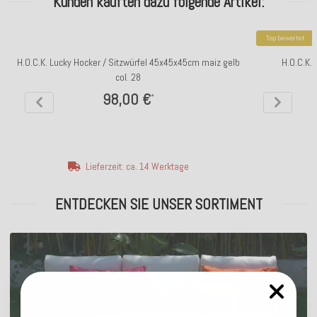
Kunden kauften dazu folgende Artikel:
Top bewertet
H.O.C.K. Lucky Hocker / Sitzwürfel 45x45x45cm maiz gelb
H.O.C.K.
col. 28
98,00 €
*
Lieferzeit: ca. 14 Werktage
ENTDECKEN SIE UNSER SORTIMENT