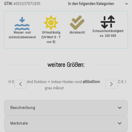
GTIN
4001537071835
In den folgenden Kategorien
Scheuerbeständigkeit
Wasser- und
UV-beständig
Abriebecht
ca. 100 000
schmutzabweisend
(UV-Wert 6 - 7
von 8)
weitere Größen:
H.O.C.K. Madrid Outdoor + Indoor Hocker rund
ø60x40cm
H.O.C.K. Ma
grau in&out
Beschreibung
Merkmale