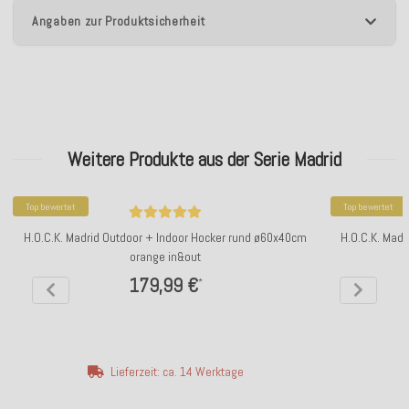
Angaben zur Produktsicherheit
Weitere Produkte aus der Serie Madrid
Top bewertet
Top bewertet
H.O.C.K. Madrid Outdoor + Indoor Hocker rund ø60x40cm
H.O.C.K. Mad
orange in&out
179,99 €
*
Lieferzeit: ca. 14 Werktage