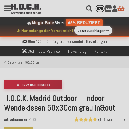
🔥
Mega Sale
65% REDUZIERT
Bis zu
➞
⚠️ Nur solange der Vorrat reicht
Jetzt zuschlagen
Kostenloser Versand innerhalb Deutschlands ab 99€ Bestellwert
Über 120.000 erfolgreich versendete Bestellungen
Sicher bezahlen mit Klarna, PayPal & Amazon Pay
Kostenloser Versand innerhalb Deutschlands ab 99€ Bestellwert
Stoffmuster-Service
News | Blog
Kontakt
Über 120.000 erfolgreich versendete Bestellungen
Sicher bezahlen mit Klarna, PayPal & Amazon Pay
Dekokissen 50x30 cm
Kostenloser Versand innerhalb Deutschlands ab 99€ Bestellwert
🔥
100+
mal bestellt
H.O.C.K. Madrid Outdoor + Indoor
Wendekissen 50x30cm grau in&out
Artikelnummer
7183
(1 Bewertungen)