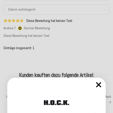
Diese Bewertung hat keinen Text
Andrea T.
Service-Bewertung
Diese Bewertung hat keinen Text
Einträge insgesamt: 1
Kunden kauften dazu folgende Artikel:
H.O.C.K. Madrid Outdoor + Indoor Wendekissen 60x60cm
H.O.C.K. Marb
grau in&out
mi
44,99 €
*