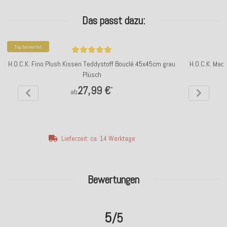
Das passt dazu:
Top bewertet
H.O.C.K. Fino Plush Kissen Teddystoff Bouclé 45x45cm grau
H.O.C.K. Mad
Plüsch
27,99 €
*
ab
Lieferzeit: ca. 14 Werktage
Bewertungen
5
/5