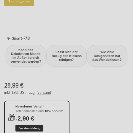
Top bewertet
✨ Smart-FAQ
Kann das
Lässt sich der
Wie viele
Dekokissen Madrid
Bezug des Kissens
Designseiten hat
im Außenbereich
reinigen?
das Wendekissen?
verwendet werden?
28,99 €
inkl. 19% USt. , zzgl.
Versand
Newsletter Vorteil
Jetzt anmelden und
10%
sparen:
🎁
-2,90 €
Zur Anmeldung