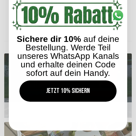
Lieferzeit: ca. 14 Werktage
Sichere dir 10%
auf deine
ENTDECKEN SIE UNSER SORTIMENT
Bestellung. Werde Teil
unseres WhatsApp Kanals
und erhalte deinen Code
sofort auf dein Handy.
Jetzt 10% sichern
Outdoor Kissen