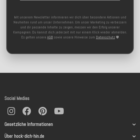
Mit unserem Newsletter informieren wir dich über besondere Aktionen und
Neuheiten rund um unser Unternehmen. Um unser Marketing zu verbessern
und dir passende Inhalte zu zeigen, messen wir den Erfolg unserer
Kampagnen. Du kannst dich jederzeit mit nur einem Klick wieder abmelden.
Es gelten unsere
AGB
sowie unsere Hinweise zum
Datenschutz
🛡️
Social Medias
Gesetzliche Informationen
Über hock-dich-hin.de