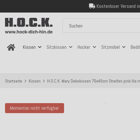
Über 120.000 er
Sicher bezahlen
Kostenloser Versand in
Über 120.000 er
Sicher bezahlen
Kostenloser Versand in
Kissen
Sitzkissen
Hocker
Sitzmöbel
Bedd
Startseite
Kissen
H.O.C.K. Mary Dekokissen 70x40cm Streifen pink lila m
Momentan nicht verfügbar