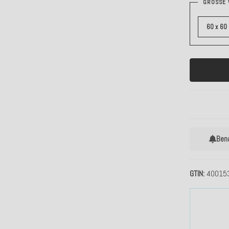
GRÖSSE 
60 x 60
Ben
GTIN
40015