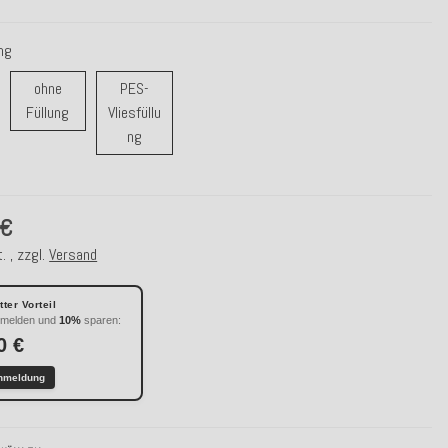
ung
ohne
PES-
rfüllung
ohne Füllung
Füllung
Vliesfüllu
PES-Vliesfüllung
ng
 €
. , zzgl.
Versand
ter Vorteil
nmelden und
10%
sparen:
0 €
nmeldung