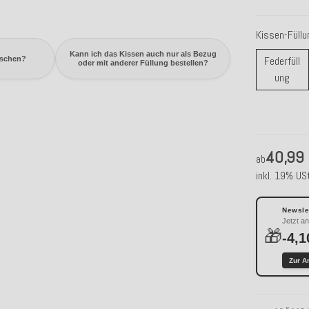
Kissen-Füll
Kann ich das Kissen auch nur als Bezug
Federfüll
aschen?
oder mit anderer Füllung bestellen?
Fede
ung
40,99
ab
inkl. 19% USt
Newslet
Jetzt a
🎁
-4,1
Zur A