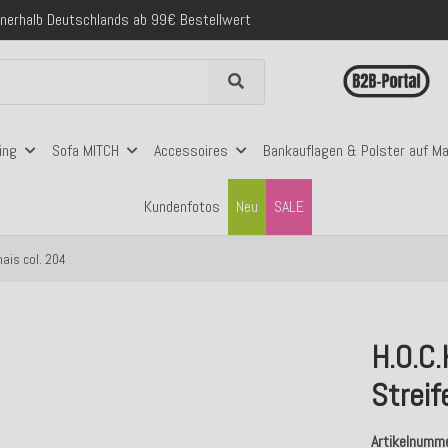
folgreich versendete Bestellungen
 mit Klarna, PayPal & Amazon Pay
nerhalb Deutschlands ab 99€ Bestellwert
folgreich versendete Bestellungen
 mit Klarna, PayPal & Amazon Pay
nerhalb Deutschlands ab 99€ Bestellwert
ing
Sofa MITCH
Accessoires
Bankauflagen & Polster auf M
Kundenfotos
Neu
SALE
ais col. 204
H.O.C
Streif
Artikelnumm