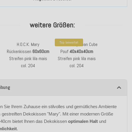
weitere Größen:
Top bewertet
H.O.C.K. Mary
H.O.C.K. Mary Bean Cube
Rückenkissen
60x60cm
Pouf
40x40x40cm
Streifen pink lila mais
Streifen pink lila mais
col. 204
col. 204
ibung
en Sie Ihrem Zuhause ein stilvolles und gemütliches Ambiente
 gestreiften Dekokissen "Mary". Mit einer modernen Größe
40cm bietet Ihnen das Dekokissen
optimalen Halt
und
lichkeit
.