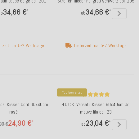
raun taupe beige col. 201
Streifen flieder hellgrau schwarz col. 205
34,66 €
34,66 €
*
*
ab
ab
erzeit: ca. 5-7 Werktage
Lieferzeit: ca. 5-7 Werktage
Top bewertet
andel Kissen Cord 60x40cm
H.O.C.K. Versatil Kissen 60x40cm Uni
rosé
mauve lila col. 23
24,90 €
23,04 €
*
*
99 €
ab