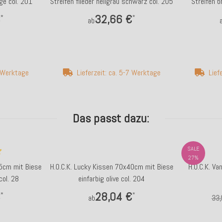
ge col. 201
Streifen flieder hellgrau schwarz col. 205
Streifen b
€
32,66 €
*
*
ab
7 Werktage
Lieferzeit: ca. 5-7 Werktage
Lief
Das passt dazu:
SALE
27%
45cm mit Biese
H.O.C.K. Lucky Kissen 70x40cm mit Biese
H.O.C.K. V
col. 28
einfarbig olive col. 204
€
28,04 €
*
*
ab
33,