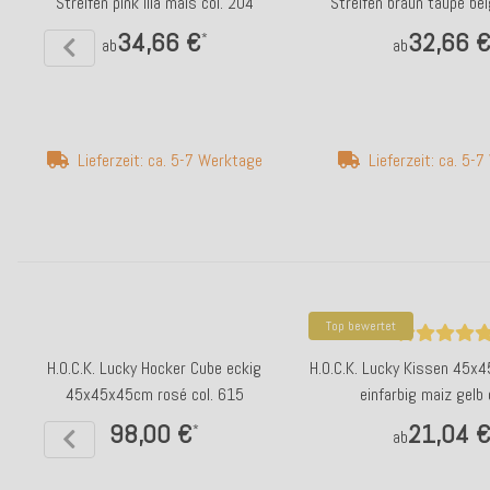
Streifen pink lila mais col. 204
Streifen braun taupe bei
34,66 €
32,66 
*
ab
ab
Lieferzeit: ca. 5-7 Werktage
Lieferzeit: ca. 5-
Top bewertet
H.O.C.K. Lucky Hocker Cube eckig
H.O.C.K. Lucky Kissen 45x
45x45x45cm rosé col. 615
einfarbig maiz gelb 
98,00 €
21,04 
*
ab