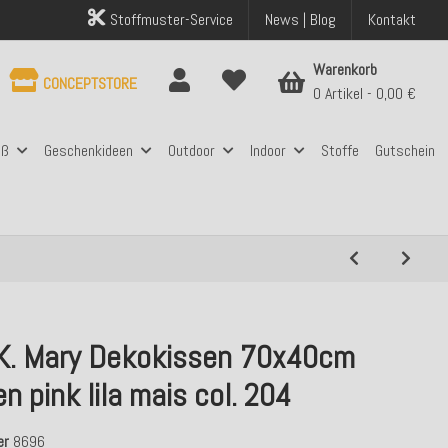
Stoffmuster-Service
News | Blog
Kontakt
Warenkorb
CONCEPTSTORE
0 Artikel
0,00 €
aß
Geschenkideen
Outdoor
Indoor
Stoffe
Gutschein
.K. Mary Dekokissen 70x40cm
en pink lila mais col. 204
er
8696