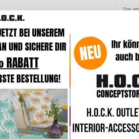
Das att
Lila un
Hinguck
JETZT BEI UNSEREM
hochwe
Polyacr
N UND SICHERE DIR
Strapaz
 RABATT
Der Bez
und so
RSTE BESTELLUNG!
Grad in
Das Ind
Komfor
von der
Info
:
In
komfort
Online 