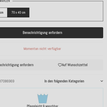
WÄHLEN
 cm
70 x 40 cm
Benachrichtigung anfordern
Momentan nicht verfügbar
achrichtigung anfordern
Auf Wunschzettel
37086969
In den folgenden Kategorien
Pflegeleicht & waschbar