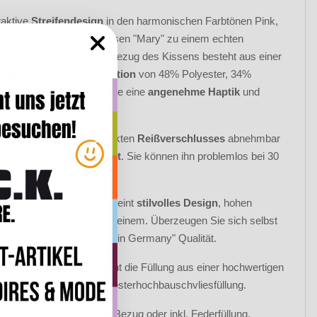
raktive
Streifendesign
in den harmonischen Farbtönen Pink,
d Maisgelb macht das Kissen "Mary" zu einem echten
er in jedem Raum. Der Bezug des Kissens besteht aus einer
rtigen Materialkombination
von 48% Polyester, 34%
yl und 18% Baumwolle, die eine
angenehme Haptik
und
ierfähigkeit
garantiert.
ug ist dank eines verdeckten
Reißverschlusses
abnehmbar
mit besonders
pflegeleicht
. Sie können ihn problemlos bei 30
 der
Maschine waschen
.
oor Zierkissen "Mary" vereint
stilvolles Design
, hohen
t
und
einfache Pflege
in einem. Überzeugen Sie sich selbst
 einzigartigen "handmade in Germany" Qualität.
 der Basic Variante besteht die Füllung aus einer hochwertigen
ablen silikonisierten Polyesterhochbauschvliesfüllung.
zu bestellen auch nur als Bezug oder inkl. Federfüllung,