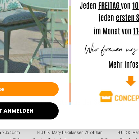
entsche
Merkmal
Angaben
Weitere Produkte aus der Serie Mary
T ANMELDEN
en 70x40cm
H.O.C.K. Mary Dekokissen 70x40cm
H.O.C.K. M