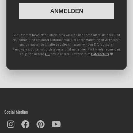
ANMELDEN
Mit unserem Newsletter informieren wir dich über besondere Aktionen und
Neuheiten rund um unser Unternehmen. Um unser Marketing zu verbessern
und dir passende Inhalte zu zeigen, messen wir den Erfolg unserer
Kampagnen. Du kannst dich jederzeit mit nur einem Klick wieder abmelden.
Es gelten unsere
AGB
sowie unsere Hinweise zum
Datenschutz
🛡️
Social Medias