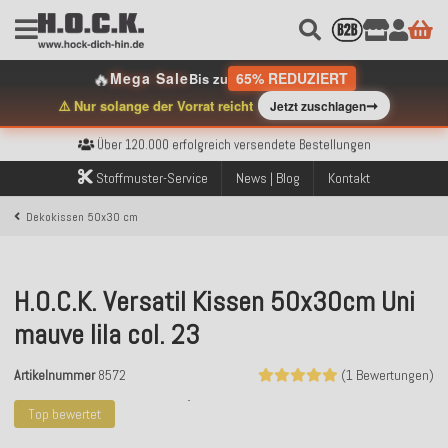
🔥
Mega Sale
65% REDUZIERT
Bis zu
➞
⚠️ Nur solange der Vorrat reicht
Jetzt zuschlagen
Kostenloser Versand innerhalb Deutschlands ab 99€ Bestellwert
Über 120.000 erfolgreich versendete Bestellungen
Sicher bezahlen mit Klarna, PayPal & Amazon Pay
Stoffmuster-Service
News | Blog
Kontakt
Kostenloser Versand innerhalb Deutschlands ab 99€ Bestellwert
Über 120.000 erfolgreich versendete Bestellungen
Dekokissen 50x30 cm
Sicher bezahlen mit Klarna, PayPal & Amazon Pay
Kostenloser Versand innerhalb Deutschlands ab 99€ Bestellwert
H.O.C.K. Versatil Kissen 50x30cm Uni
mauve lila col. 23
Artikelnummer
8572
(1 Bewertungen)
Top bewertet