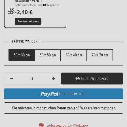
Newsletter Vorteil
Jetzt anmelden und
10%
sparen:
🎁
-2,40 €
Zur Anmeldung
GRÖSSE WÄHLEN
50 x 30 cm
50 x 50 cm
60 x 40 cm
70 x 70 cm
In den Warenkorb
Consent erteilen
Sie möchten in monatlichen Raten zahlen?
Weitere Informationen
Lieferzeit: ca. 14 Werktage