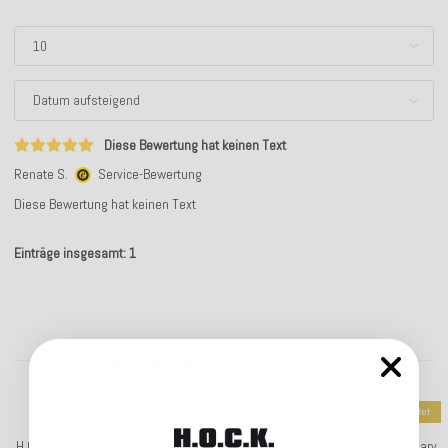
Diese Bewertung hat keinen Text
Renate S.
Service-Bewertung
Diese Bewertung hat keinen Text
Einträge insgesamt: 1
Kunden kauften dazu folgende Artikel:
Top bewertet
H.O.C.K. Mary Rückenkissen 60x60cm Streifen pink lila mais
H.O.C.K. Mary 