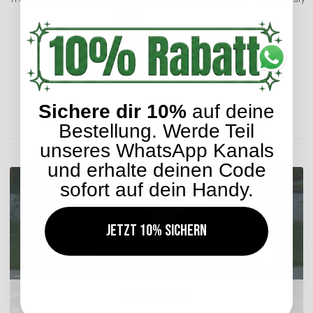
col. 204
34,66 €
*
ab
Lieferzeit: ca. 5-7 Werktage
Sichere dir 10%
auf deine
Bestellung. Werde Teil
ENTDECKEN SIE UNSER SORTIMENT
unseres WhatsApp Kanals
und erhalte deinen Code
sofort auf dein Handy.
Jetzt 10% sichern
Outdoor Kissen