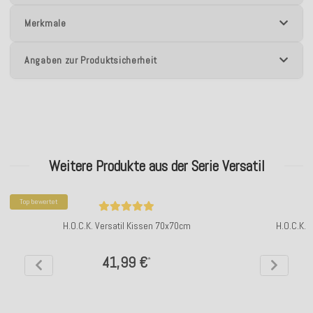
Merkmale
Angaben zur Produktsicherheit
Weitere Produkte aus der Serie Versatil
Top bewertet
H.O.C.K. Versatil Kissen 70x70cm
H.O.C.K. 
41,99 €
*