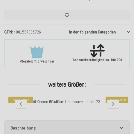
GTIN
4001537085726
In den folgenden Kategorien
Scheuerbeständigkeit ca. 100 000
Pflegeleicht & waschbar
weitere Größen:
Top bewertet
Top bewertet
H.O.C.K. Versatil Kissen
60x40cm
Uni mauve lila col. 23
H.O.C.K. Versati
Beschreibung