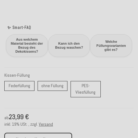
✨ Smart-FAQ
Aus welchem
Welche
Material besteht der
Kann ich den
Füllungsvarianten
Bezug des
Bezug waschen?
gibt es?
Dekokissens?
Kissen-Füllung
Federfüllung
ohne Füllung
Federfüllung
ohne Füllung
PES-
PES-Vliesfüllung
Vliesfüllung
23,99 €
ab
inkl. 19% USt. , zzgl.
Versand