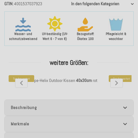
GTIN
4001537037923
In den folgenden Kategorien
Wasser- und
UV-beständig (UV-
Bezugsstoff:
Pflegeleicht &
schmutzabweisend
Wert 6 - 7 von 8)
Ökotex 100
waschbar
weitere Größen:
Top bewertet
Top bewertet
H.O.C.K. Pepe-Helix Outdoor Kissen
40x30cm
rot
H.O.C.K. Pe
Beschreibung
Merkmale