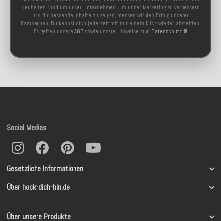
Neuheiten rund um unser Unternehmen. Um unser Marketing zu verbessern
und dir passende Inhalte zu zeigen, messen wir den Erfolg unserer
Kampagnen. Du kannst dich jederzeit mit nur einem Klick wieder abmelden.
Es gelten unsere
AGB
sowie unsere Hinweise zum
Datenschutz
🛡️
Social Medias
Gesetzliche Informationen
Über hock-dich-hin.de
Über unsere Produkte