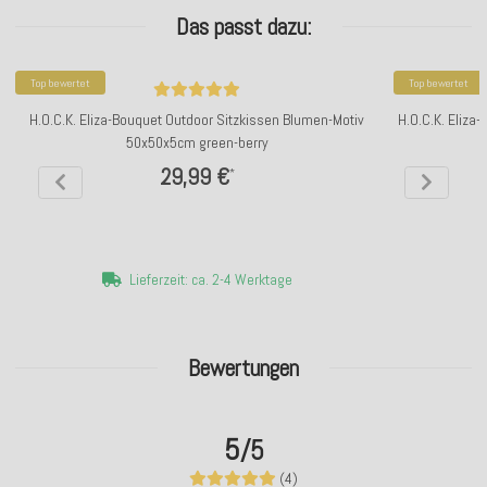
Das passt dazu:
Top bewertet
Top bewertet
H.O.C.K. Eliza-Bouquet Outdoor Sitzkissen Blumen-Motiv
H.O.C.K. Eliz
50x50x5cm green-berry
m
29,99 €
*
Lieferzeit: ca. 2-4 Werktage
Bewertungen
5
/5
(4)