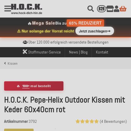
🔥
Mega Sale
65% REDUZIERT
Bis zu
➞
⚠️ Nur solange der Vorrat reicht
Jetzt zuschlagen
Kostenloser Versand innerhalb Deutschlands ab 99€ Bestellwert
Über 120.000 erfolgreich versendete Bestellungen
Sicher bezahlen mit Klarna, PayPal & Amazon Pay
Kostenloser Versand innerhalb Deutschlands ab 99€ Bestellwert
Stoffmuster-Service
News | Blog
Kontakt
Über 120.000 erfolgreich versendete Bestellungen
Sicher bezahlen mit Klarna, PayPal & Amazon Pay
Kissen
Kostenloser Versand innerhalb Deutschlands ab 99€ Bestellwert
🔥
100+
mal bestellt
H.O.C.K. Pepe-Helix Outdoor Kissen mit
Keder 60x40cm rot
Artikelnummer
3792
(4 Bewertungen)