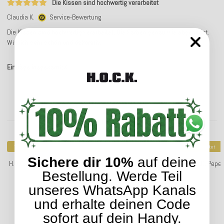
Die Kissen sind hochwertig verarbeitet
Claudia K.
Service-Bewertung
Die Kissen sind hochwertig verarbeitet. Die Farben genau wie abgebildet.
Wirklich sehr schön und dekorativ.
Einträge insgesamt: 4
Kunden kauften dazu folgende Artikel:
Top bewertet
Top bewertet
Sichere dir 10%
auf deine
H.O.C.K. Eliza-Bouquet Outdoor Wendekissen Blumen-Motiv
H.O.C.K. Pepe
Bestellung. Werde Teil
mit Keder 50x50cm green-berry
unseres WhatsApp Kanals
39,99 €
*
und erhalte deinen Code
sofort auf dein Handy.