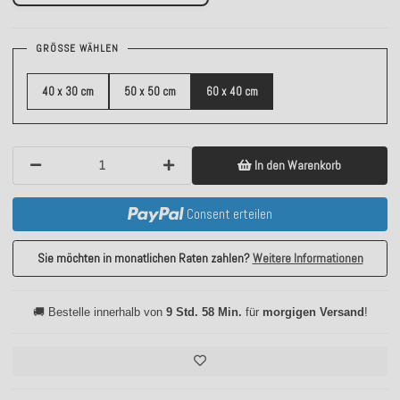
GRÖSSE WÄHLEN
40 x 30 cm
50 x 50 cm
60 x 40 cm
In den Warenkorb
Consent erteilen
Sie möchten in monatlichen Raten zahlen?
Weitere Informationen
🚚 Bestelle innerhalb von
9 Std. 58 Min.
für
morgigen Versand
!