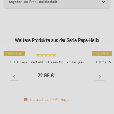
Angaben zur Produktsicherheit
Weitere Produkte aus der Serie Pepe-Helix
Top bewertet
Top bewertet
H.O.C.K. Pepe-Helix Outdoor Kissen 40x30cm hellgrau
H.O.C.K. Pep
22,99 €
*
Lieferzeit: ca. 5-7 Werktage