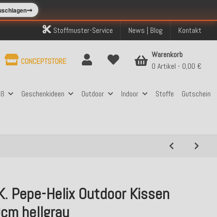
➞
zuschlagen
Stoffmuster-Service
News | Blog
Kontakt
Warenkorb
CONCEPTSTORE
0 Artikel
0,00 €
aß
Geschenkideen
Outdoor
Indoor
Stoffe
Gutschein
K. Pepe-Helix Outdoor Kissen
cm hellgrau