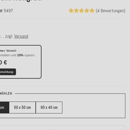
er
5497
(4 Bewertungen)
. , zzgl.
Versand
ter Vorteil
nmelden und
10%
sparen:
0 €
nmeldung
WÄHLEN
 cm
50 x 50 cm
60 x 40 cm