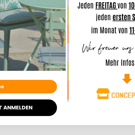
TIPP: we
trennt d
Sonne tr
werden, 
lichtech
Schimme
Merkmal
Angaben
T ANMELDEN