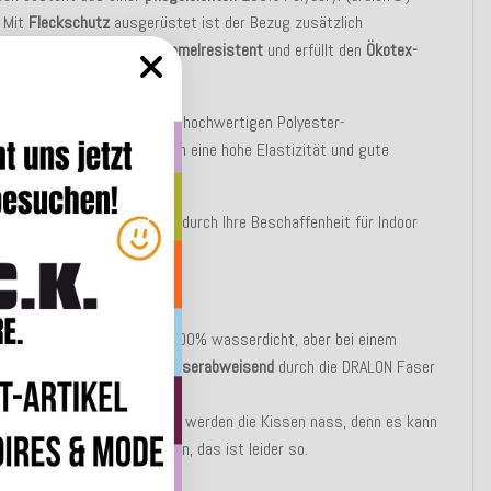
. Mit
Fleckschutz
ausgerüstet ist der Bezug zusätzlich
abweisend
,
lichtecht, schimmelresistent
und erfüllt den
Ökotex-
d 100
.
enfüllung besteht aus einer hochwertigen Polyester-
chvliesfaser, die sich durch eine hohe Elastizität und gute
llwerte auszeichnet.
sen sind
strapazierfähig
und durch Ihre Beschaffenheit für Indoor
oor geeignet.
UNG:
Outdoor Kissen sind nicht 100% wasserdicht, aber bei einem
n Regenschauer sind sie
wasserabweisend
durch die DRALON Faser
Teflon - Schutz!
erregen oder starkem Regen werden die Kissen nass, denn es kann
ser durch die Nähte dringen, das ist leider so.