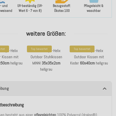
- und
UV-beständig (UV-
Bezugsstoff:
Pflegeleicht &
bweisend
Wert 6 - 7 von 8)
Ökotex 100
waschbar
weitere Größen:
rtet
Top bewertet
Top bewertet
. Pepe-Helix
H.O.C.K. Pepe-Helix
H.O.C.K. Pepe-Helix
r Kissen mit
Outdoor Stuhlkissen
Outdoor Kissen mit
x50cm
hellgrau
MINNI
35x35x2cm
Keder
60x40cm
hellgrau
hellgrau
ibung
tbeschreibung
sen besteht aus einer
pflegeleichten
100% Polyacryl (dralon®)