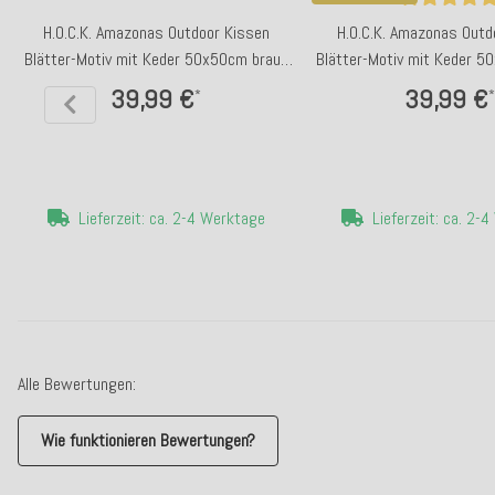
H.O.C.K. Amazonas Outdoor Kissen
H.O.C.K. Amazonas Outd
Blätter-Motiv mit Keder 50x50cm braun
Blätter-Motiv mit Keder 5
taupe
39,99 €
39,99 €
*
*
Lieferzeit: ca. 2-4 Werktage
Lieferzeit: ca. 2-
Alle Bewertungen:
Wie funktionieren Bewertungen?