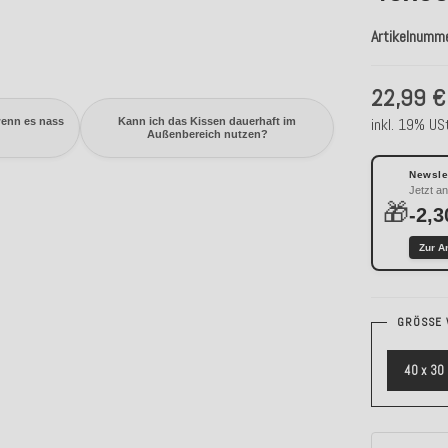
Artikelnumm
22,99 €
inkl. 19% USt
wenn es nass
Kann ich das Kissen dauerhaft im
Außenbereich nutzen?
Newslet
Jetzt a
🎁
-2,3
Zur A
GRÖSSE 
40 x 30