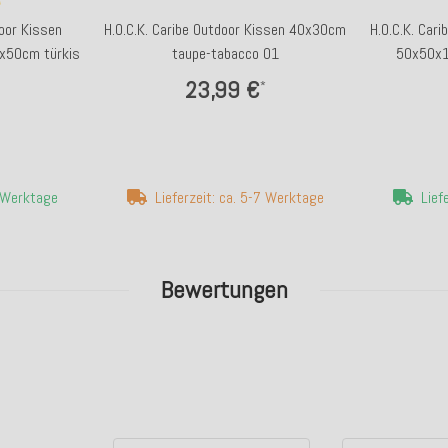
oor Kissen
H.O.C.K. Caribe Outdoor Kissen 40x30cm
H.O.C.K. Car
0x50cm türkis
taupe-tabacco 01
50x50x1
23,99 €
*
4 Werktage
Lieferzeit: ca. 5-7 Werktage
Lief
Bewertungen