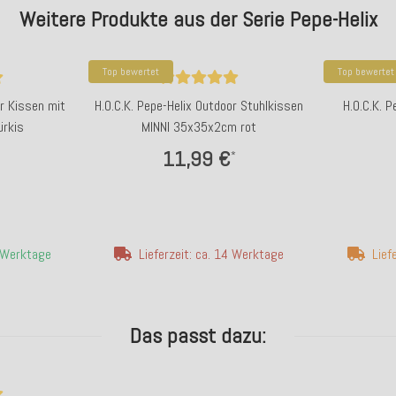
Weitere Produkte aus der Serie Pepe-Helix
Top bewertet
Top bewertet
or Kissen mit
H.O.C.K. Pepe-Helix Outdoor Stuhlkissen
H.O.C.K. 
rkis
MINNI 35x35x2cm rot
11,99 €
*
4 Werktage
Lieferzeit: ca. 14 Werktage
Lief
Das passt dazu: