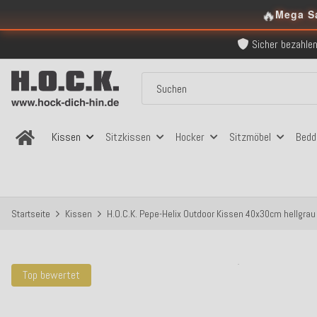
🔥
Kostenloser Versand in
Mega S
Über 120.000 er
Sicher bezahlen
Kostenloser Versand in
Über 120.000 er
Sicher bezahlen
Kostenloser Versand in
Kissen
Sitzkissen
Hocker
Sitzmöbel
Bedd
Startseite
Kissen
H.O.C.K. Pepe-Helix Outdoor Kissen 40x30cm hellgrau
Top bewertet