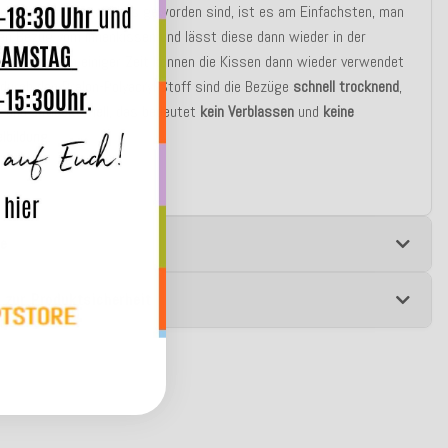
nn die Kissen mal nass geworden sind, ist es am Einfachsten, man
en Bezug vom Innenkissen und lässt diese dann wieder in der
ocknen, nach einiger Zeit können die Kissen dann wieder verwendet
durch den Dralon-Polyacryl Stoff sind die Bezüge
schnell trocknend
,
t
und
antibakteriell
, das bedeutet
kein Verblassen
und
keine
lbildung
.
e
 zur Produktsicherheit