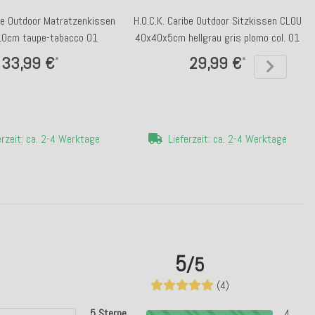
ibe Outdoor Matratzenkissen
H.O.C.K. Caribe Outdoor Sitzkissen CLOU
0cm taupe-tabacco 01
40x40x5cm hellgrau gris plomo col. 01
33,99 €
29,99 €
*
*
erzeit: ca. 2-4 Werktage
Lieferzeit: ca. 2-4 Werktage
5
/5
(4)
5 Sterne
4