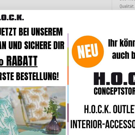
Qualität
wasser
Standar
JETZT BEI UNSEREM
Die Kiss
Hochbaus
N UND SICHERE DIR
Rückste
 RABATT
Die Kis
und Outd
RSTE BESTELLUNG!
ANMERK
Unsere 
leichte
und den 
Bei Dau
auch Was