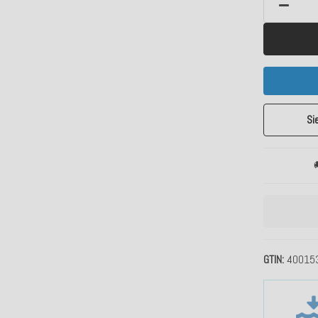
Si

GTIN
40015