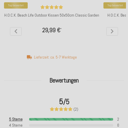
Top bewertet
Top bewertet
H.O.C.K. Beach Life Outdoor Kissen 50x50cm Classic Garden
H.O.C.K. Bea
29,99 €
*
Lieferzeit: ca. 5-7 Werktage
Bewertungen
5
/5
(2)
5 Sterne
2
4 Sterne
0