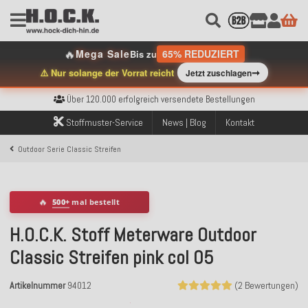
🔥
Mega Sale
65% REDUZIERT
Bis zu
➞
⚠️ Nur solange der Vorrat reicht
Jetzt zuschlagen
Kostenloser Versand innerhalb Deutschlands ab 99€ Bestellwert
Über 120.000 erfolgreich versendete Bestellungen
Sicher bezahlen mit Klarna, PayPal & Amazon Pay
Kostenloser Versand innerhalb Deutschlands ab 99€ Bestellwert
Stoffmuster-Service
News | Blog
Kontakt
Über 120.000 erfolgreich versendete Bestellungen
Sicher bezahlen mit Klarna, PayPal & Amazon Pay
Outdoor Serie Classic Streifen
Kostenloser Versand innerhalb Deutschlands ab 99€ Bestellwert
🔥
500+
mal bestellt
H.O.C.K. Stoff Meterware Outdoor
Classic Streifen pink col 05
Artikelnummer
94012
(2 Bewertungen)