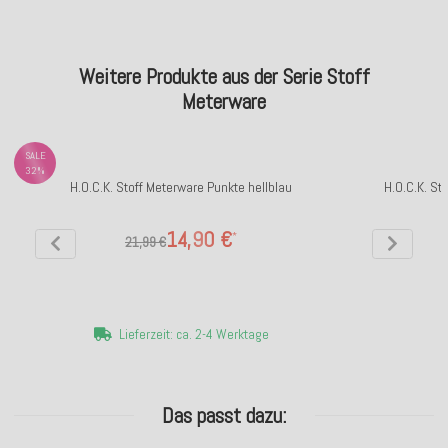
Weitere Produkte aus der Serie Stoff
Meterware
SALE
32%
H.O.C.K. Stoff Meterware Punkte hellblau
H.O.C.K. St
14,90 €
*
21,99 €
Lieferzeit: ca. 2-4 Werktage
Das passt dazu: