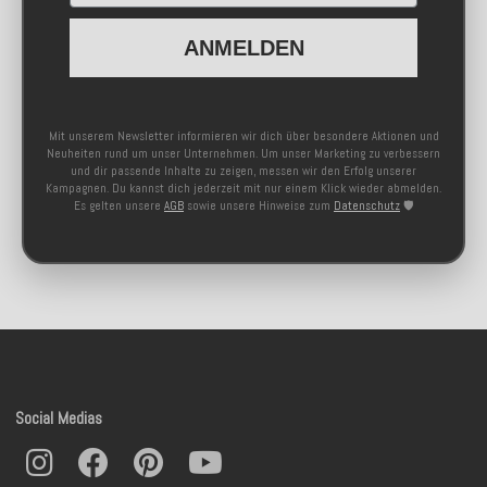
ANMELDEN
Mit unserem Newsletter informieren wir dich über besondere Aktionen und
Neuheiten rund um unser Unternehmen. Um unser Marketing zu verbessern
und dir passende Inhalte zu zeigen, messen wir den Erfolg unserer
Kampagnen. Du kannst dich jederzeit mit nur einem Klick wieder abmelden.
Es gelten unsere
AGB
sowie unsere Hinweise zum
Datenschutz
🛡️
Social Medias