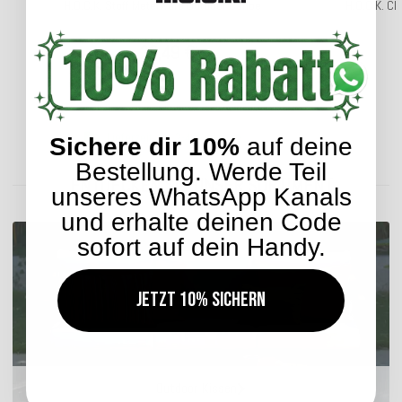
H.O.C.K. Stoff Meterware Outdoor Caribe
H.O.C.K. Cl
26,49 €
*
ab
Lieferzeit: ca. 2-4 Werktage
Sichere dir 10%
auf deine
Bestellung. Werde Teil
ENTDECKEN SIE UNSER SORTIMENT
unseres WhatsApp Kanals
und erhalte deinen Code
sofort auf dein Handy.
Jetzt 10% sichern
Outdoor Kissen