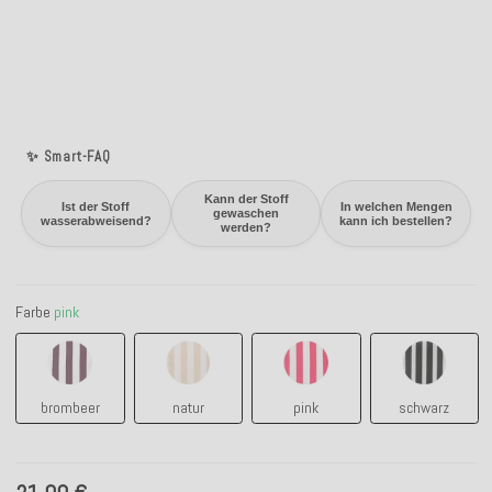
✨ Smart-FAQ
Kann der Stoff
Ist der Stoff
In welchen Mengen
gewaschen
wasserabweisend?
kann ich bestellen?
werden?
Farbe
pink
brombeer
natur
pink
schwarz
brombeer
natur
pink
schwarz