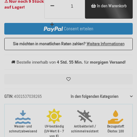
⚠️ Nur noch 9 Stück
In den Warenkorb
auf Lager!
Consent erteilen
Sie möchten in monatlichen Raten zahlen?
Weitere Informationen
🚚 Bestelle innerhalb von
4 Std. 55 Min.
für
morgigen Versand
!
GTIN
4001537038265
In den folgenden Kategorien
Wasser- und
UV-beständig
Antibakteriell /
Bezugsstoff:
schmutzabweisend
(UV-Wert 6 - 7
schimmelresistent
Ökotex 100
von 8)