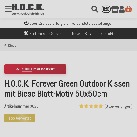
Kostenloser Versand innerhalb Deutschlands ab 99€ Bestellwert
Über 120.000 erfolgreich versendete Bestellungen
Sicher bezahlen mit Klarna, PayPal & Amazon Pay
Stoffmuster-Service
News | Blog
Kontakt
Kostenloser Versand innerhalb Deutschlands ab 99€ Bestellwert
Über 120.000 erfolgreich versendete Bestellungen
Kissen
Sicher bezahlen mit Klarna, PayPal & Amazon Pay
Kostenloser Versand innerhalb Deutschlands ab 99€ Bestellwert
🔥
1.000+
mal bestellt
H.O.C.K. Forever Green Outdoor Kissen
mit Biese Blatt-Motiv 50x50cm
Artikelnummer
3826
(8 Bewertungen)
Top bewertet