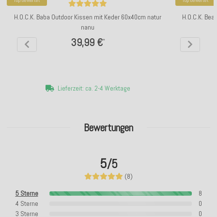
Top bewertet
Top bewertet
H.O.C.K. Baba Outdoor Kissen mit Keder 60x40cm natur
H.O.C.K. Bea
nanu
39,99 €
*
Lieferzeit: ca. 2-4 Werktage
Bewertungen
5
/5
(8)
5 Sterne
8
4 Sterne
0
3 Sterne
0