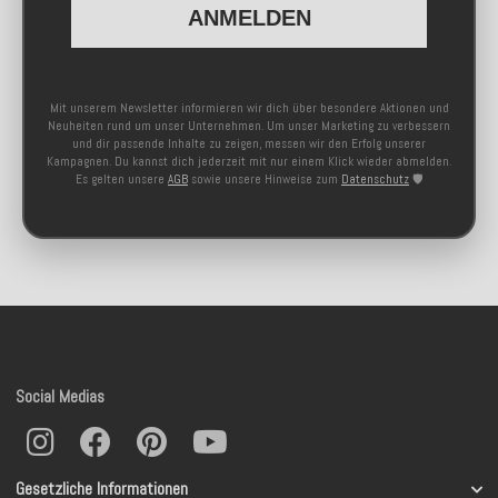
ANMELDEN
Mit unserem Newsletter informieren wir dich über besondere Aktionen und
Neuheiten rund um unser Unternehmen. Um unser Marketing zu verbessern
und dir passende Inhalte zu zeigen, messen wir den Erfolg unserer
Kampagnen. Du kannst dich jederzeit mit nur einem Klick wieder abmelden.
Es gelten unsere
AGB
sowie unsere Hinweise zum
Datenschutz
🛡️
Social Medias
Gesetzliche Informationen