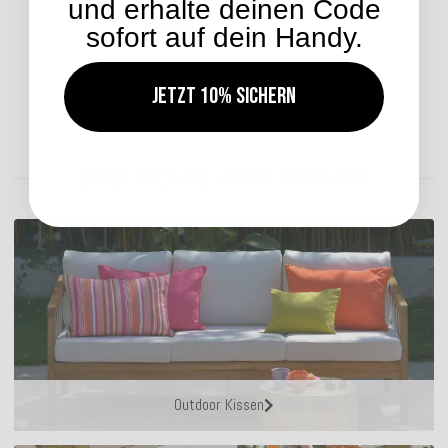
und erhalte deinen Code
24,99 €
*
sofort auf dein Handy.
Jetzt 10% sichern
Lieferzeit: ca. 2-4 Werktage
ENTDECKEN SIE UNSER SORTIMENT
Outdoor Kissen