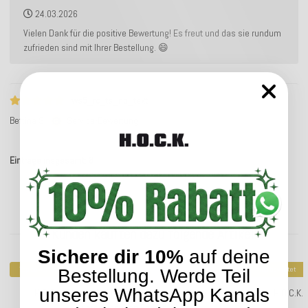
24.03.2026
Vielen Dank für die positive Bewertung! Es freut und das sie rundum
zufrieden sind mit Ihrer Bestellung. 😄
ws5_rc_ts_no_text
Bettina S.
Service-Bewertung
Einträge insgesamt: 8
Kunden kauften dazu folgende Artikel:
Sichere dir 10%
auf deine
Top bewertet
Top bewertet
Bestellung. Werde Teil
unseres WhatsApp Kanals
H.O.C.K. Classic Uni Outdoor Kissen 50x50cm in
H.O.C.K.
verschiedenen Farben