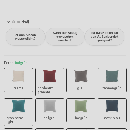
✨ Smart-FAQ
Kann der Bezug
Ist das Kissen für
Ist das Kissen
gewaschen
den Außenbereich
wasserdicht?
werden?
geeignet?
Farbe
lindgrün
creme
bordeaux granate
grau
tannengrü
creme
bordeaux
grau
tannengrün
granate
cyan petrol light
hellgrau
lindgrün
navy-blau
cyan petrol
hellgrau
lindgrün
navy-blau
light