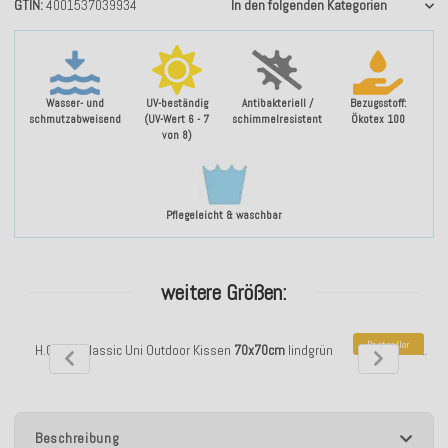
GTIN
4001537039934
In den folgenden Kategorien
Wasser- und
UV-beständig
Antibakteriell /
Bezugsstoff:
schmutzabweisend
(UV-Wert 6 - 7
schimmelresistent
Ökotex 100
von 8)
Pflegeleicht & waschbar
weitere Größen:
Bestseller
H.O.C.K. Classic Uni Outdoor Kissen
70x70cm
lindgrün
H.O.C.K. Cl
Beschreibung