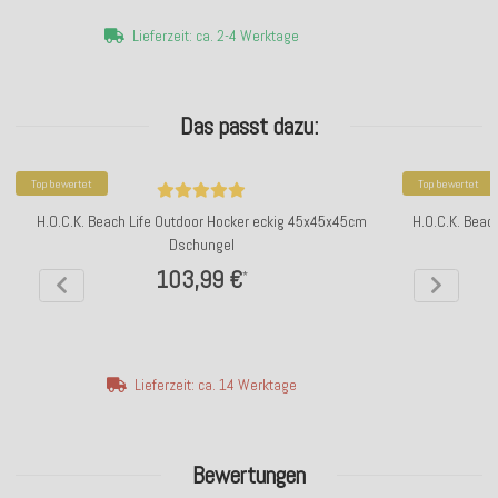
Lieferzeit: ca. 2-4 Werktage
Das passt dazu:
Top bewertet
Top bewertet
H.O.C.K. Beach Life Outdoor Hocker eckig 45x45x45cm
H.O.C.K. Beac
Dschungel
103,99 €
*
Lieferzeit: ca. 14 Werktage
Bewertungen