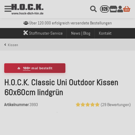
Kostenloser Versand innerhalb Deutschlands ab 99€ Bestellwert
Über 120.000 erfolgreich versendete Bestellungen
Sicher bezahlen mit Klarna, PayPal & Amazon Pay
Kostenloser Versand innerhalb Deutschlands ab 99€ Bestellwert
Stoffmuster-Service
News | Blog
Kontakt
Über 120.000 erfolgreich versendete Bestellungen
Sicher bezahlen mit Klarna, PayPal & Amazon Pay
Kissen
Kostenloser Versand innerhalb Deutschlands ab 99€ Bestellwert
🔥
100+
mal bestellt
H.O.C.K. Classic Uni Outdoor Kissen
60x60cm lindgrün
Artikelnummer
3993
(29 Bewertungen)