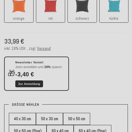
orange
rot
schwarz
türkis
orange
rot
schwarz
türkis
33,99 €
inkl. 19% USt. , zzgl.
Versand
Newsletter Vorteil
Jetzt anmelden und
10%
sparen:
🎁
-3,40 €
Zur Anmeldung
GRÖSSE WÄHLEN
40 x 30 cm
50 x 30 cm
50 x 50 cm
50 x 50 cm (Pipe)
60 x 40 cm
60 x 40 cm (Pipe)