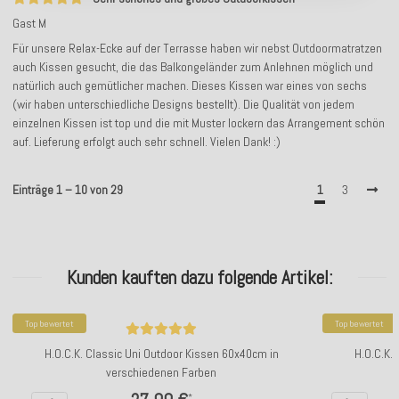
Gast M
Für unsere Relax-Ecke auf der Terrasse haben wir nebst Outdoormatratzen
auch Kissen gesucht, die das Balkongeländer zum Anlehnen möglich und
natürlich auch gemütlicher machen. Dieses Kissen war eines von sechs
(wir haben unterschiedliche Designs bestellt). Die Qualität von jedem
einzelnen Kissen ist top und die mit Muster lockern das Arrangement schön
auf. Lieferung erfolgt auch sehr schnell. Vielen Dank! :)
Einträge 1 – 10 von 29
1
3
Kunden kauften dazu folgende Artikel:
Top bewertet
Top bewertet
H.O.C.K. Classic Uni Outdoor Kissen 60x40cm in
H.O.C.K.
verschiedenen Farben
*