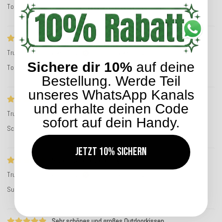
Tolle Ware!
Tolle Ware!
Trusted Shops Bewertung
Service-Bewertung
Sichere dir 10%
auf deine
Tolle Ware!
Bestellung. Werde Teil
unseres WhatsApp Kanals
Schnelle Lieferung
und erhalte deinen Code
Trusted Shops Bewertung
Service-Bewertung
sofort auf dein Handy.
Schnelle Lieferung, tolles Produkt,guter Preis
Jetzt 10% sichern
Super schnelle Lieferung
Trusted Shops Bewertung
Service-Bewertung
Super schnelle Lieferung, tolle Kissen
Sehr schönes und großes Outdoorkissen