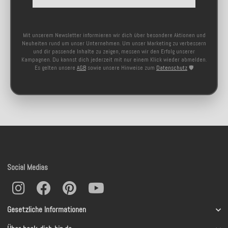
Mit unserem Newsletter informieren wir dich über besondere Aktionen und
Neuheiten rund um unser Unternehmen. Um unser Marketing zu verbessern
und dir passende Inhalte zu zeigen, messen wir den Erfolg unserer
Kampagnen. Du kannst dich jederzeit mit nur einem Klick wieder abmelden.
Es gelten unsere
AGB
sowie unsere Hinweise zum
Datenschutz
🛡️
Social Medias
Gesetzliche Informationen