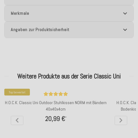
Merkmale
Angaben zur Produktsicherheit
Weitere Produkte aus der Serie Classic Uni
Top bewertet
H.O.C.K. Classic Uni Outdoor Stuhlkissen NORM mit Bändern
H.O.C.K. Cla
40x40x4cm
Bodenkiss
20,99 €
*