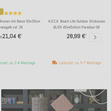
i Kissen mit Biese 50x30cm
H.O.C.K. Beach Life Outdoor Sitzkissen
maisgelb col. 26
BLISS 45x45x6cm Paradise 08
21,04 €
28,99 €
*
*
ab
erzeit: ca. 2-4 Werktage
Lieferzeit: ca. 5-7 Werktage