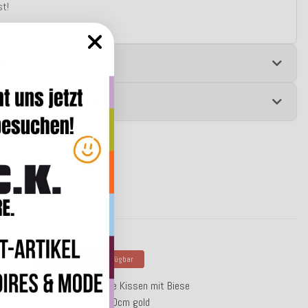
st!
e
 zur Produktsicherheit
Momentan nicht verfügbar
se
H.O.C.K. Suzette Kissen mit Biese
50x30cm gold