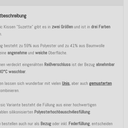
tbeschreibung
c Kissen "Suzette" gibt es in
zwei Größen
und ist in
drei Farben
h.
ug besteht zu 59% aus Polyester und zu 41% aus Baumwolle
 eine
angenehme
und
weiche
Oberfläche.
inen verdeckt eingenähten
Reißverschluss
ist der Bezug
abnehmbar
30°C
waschbar
.
en lassen sich wunderbar mit vielen
Unis
,
aber auch
gemusterten
kombinieren.
asic Variante besteht die Füllung aus einer hochwertigen
blen silikonisierten
Polyesterhochbauschvliesfüllung
.
u bestellen auch nur als
Bezug
oder inkl.
Federfüllung
, entscheiden