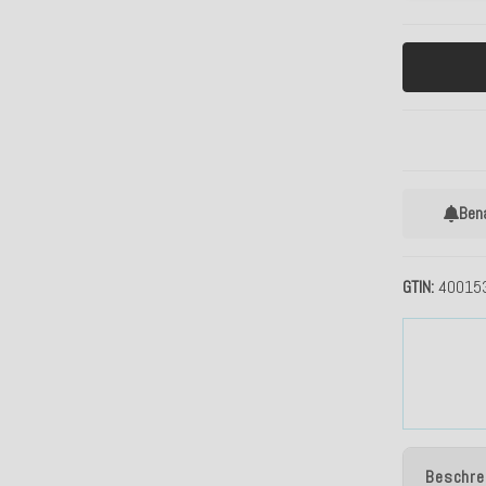
Ben
GTIN
40015
Beschre