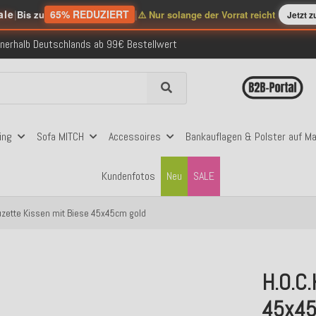
ale
|
65% REDUZIERT
|
Bis zu
⚠️ Nur solange der Vorrat reicht
Jetzt 
nerhalb Deutschlands ab 99€ Bestellwert
folgreich versendete Bestellungen
 mit Klarna, PayPal & Amazon Pay
nerhalb Deutschlands ab 99€ Bestellwert
folgreich versendete Bestellungen
 mit Klarna, PayPal & Amazon Pay
nerhalb Deutschlands ab 99€ Bestellwert
ing
Sofa MITCH
Accessoires
Bankauflagen & Polster auf M
Kundenfotos
Neu
SALE
uzette Kissen mit Biese 45x45cm gold
H.O.C.
45x45