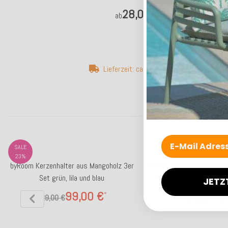
28,04 €
*
ab
Lieferzeit: ca. 5-7 Werktage
Top bewertet
SALE
23%
byRoom Kerzenhalter aus Mangoholz 3er
byRoom Salatbesteck aus 
Set grün, lila und blau
bunten Griffen Mandala 
JETZ
99,00 €
19,90 €
*
*
129,00 €