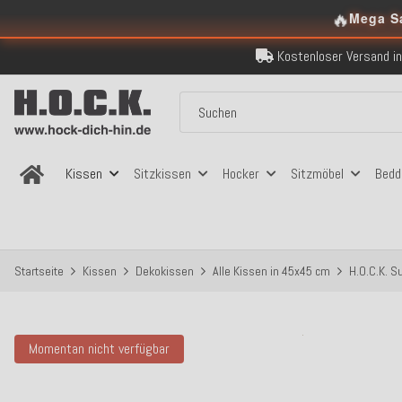
🔥
Mega S
Kostenloser Versand in
Über 120.000 er
Sicher bezahlen
Kostenloser Versand in
Über 120.000 er
Sicher bezahlen
Kostenloser Versand in
Kissen
Sitzkissen
Hocker
Sitzmöbel
Bedd
Startseite
Kissen
Dekokissen
Alle Kissen in 45x45 cm
H.O.C.K. S
Momentan nicht verfügbar