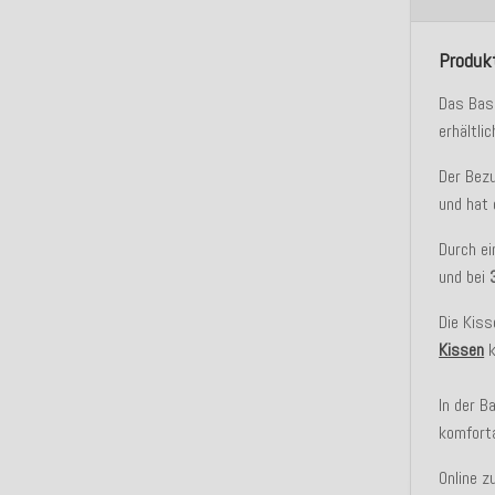
Produk
Das Basi
erhältlic
Der Bez
und hat
Durch e
und bei
Die Kiss
Kissen
In der B
komforta
Online z