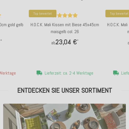
Top bewertet
Top bewertet
0cm gold gelb
H.O.C.K. Mali Kissen mit Biese 45x45cm
H.O.C.K. Mal
maisgelb col. 26
€
23,04 €
*
*
ab
4 Werktage
Lieferzeit: ca. 2-4 Werktage
Lief
ENTDECKEN SIE UNSER SORTIMENT