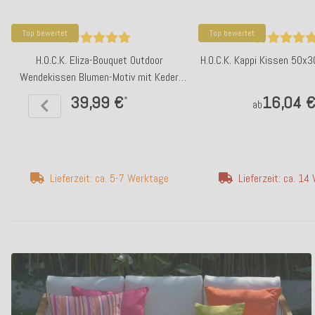
Top bewertet
Top bewertet
H.O.C.K. Eliza-Bouquet Outdoor
H.O.C.K. Kappi Kissen 50x3
Wendekissen Blumen-Motiv mit Keder
50x50cm gelb
39,99 €
16,04 
*
ab
Lieferzeit: ca. 5-7 Werktage
Lieferzeit: ca. 1