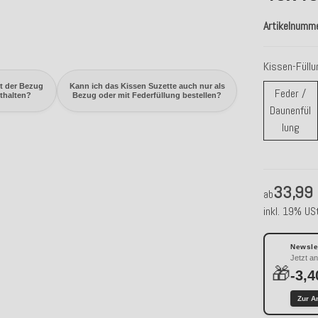
Artikelnumm
Kissen-Füll
t der Bezug
Kann ich das Kissen Suzette auch nur als
Feder /
nthalten?
Bezug oder mit Federfüllung bestellen?
Daunenfül
Fede
lung
33,99
ab
inkl. 19% USt
Newslet
Jetzt a
🎁
-3,4
Zur A