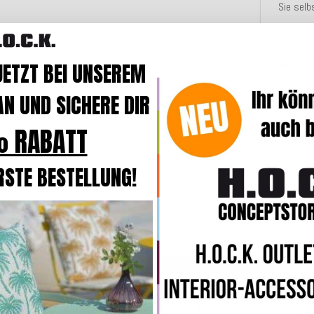
Sie selb
Merkmal
JETZT BEI UNSEREM
N UND SICHERE DIR
Angaben
 RABATT
RSTE BESTELLUNG!
Weitere Produkte aus der Serie Suzette
 bewertet
Momentan nicht verfügbar
.O.C.K. Suzette Kissen mit Biese
H.O.C.K. Suzette Kissen mit Bie
45x45cm bunt mehrfarbig
50x30cm bunt mehrfarbig