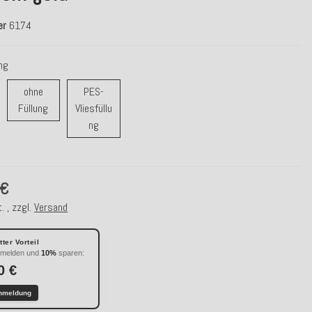
er
6174
ung
ohne
PES-
ohne Füllung
Füllung
Vliesfüllu
r / Daunenfüllung
PES-Vliesfüllung
ng
 €
. , zzgl.
Versand
ter Vorteil
nmelden und
10%
sparen:
0 €
nmeldung