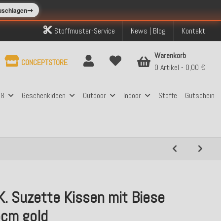
➞
zuschlagen
Stoffmuster-Service
News | Blog
Kontakt
Warenkorb
CONCEPTSTORE
0 Artikel
0,00 €
aß
Geschenkideen
Outdoor
Indoor
Stoffe
Gutschein
K. Suzette Kissen mit Biese
cm gold