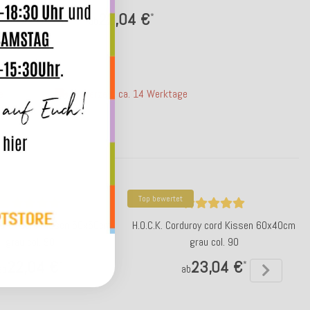
22,04 €
*
ab
e
Lieferzeit: ca. 14 Werktage
Top bewertet
rduroy cord Kissen 50x50cm
H.O.C.K. Corduroy cord Kissen 60x40cm
grau col. 90
grau col. 90
22,04 €
23,04 €
*
*
ab
ab