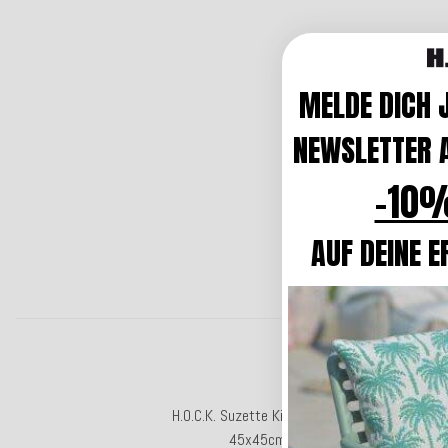
MELDE DICH 
NEWSLETTER A
-10%
AUF DEINE E
Top
H.O.C.K. Suzette Kissen mit Biese
H
45x45cm grau