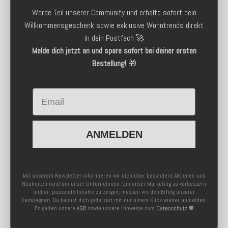
Werde Teil unserer Community und erhalte sofort dein
Willkommensgeschenk sowie exklusive Wohntrends direkt
in dein Postfach 🚀
Melde dich jetzt an und spare sofort bei deiner ersten
Bestellung!
🎁
Email
ANMELDEN
Mit unserem Newsletter informieren wir dich über besondere Aktionen und
Neuheiten rund um unser Unternehmen. Um unser Marketing zu verbessern
und dir passende Inhalte zu zeigen, messen wir den Erfolg unserer
Kampagnen. Du kannst dich jederzeit mit nur einem Klick wieder abmelden.
Es gelten unsere
AGB
sowie unsere Hinweise zum
Datenschutz
🛡️