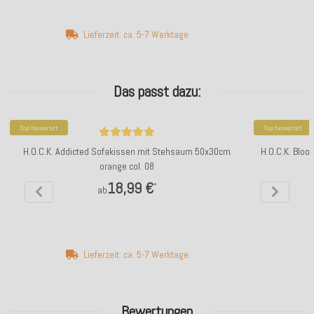
Lieferzeit: ca. 5-7 Werktage
Das passt dazu:
Top bewertet
Top bewertet
H.O.C.K. Addicted Sofakissen mit Stehsaum 50x30cm
H.O.C.K. Bloo
orange col. 08
18,99 €
*
ab
Lieferzeit: ca. 5-7 Werktage
Bewertungen