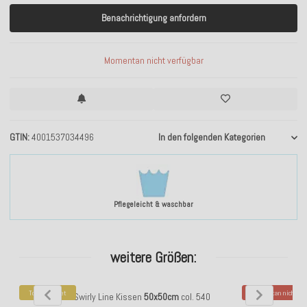
Benachrichtigung anfordern
Momentan nicht verfügbar
GTIN
4001537034496
In den folgenden Kategorien
Pflegeleicht & waschbar
weitere Größen:
Top bewertet
Momentan nicht ver
H.O.C.K. Swirly Line Kissen
50x50cm
col. 540
H.O.C.K. Sw