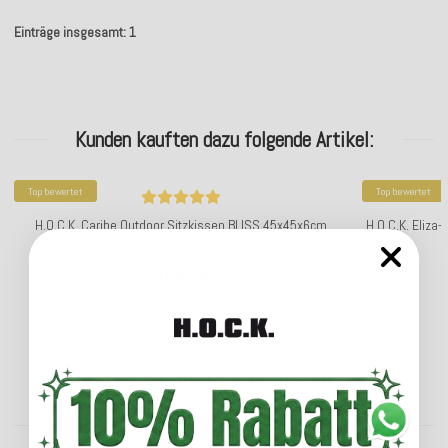
Einträge insgesamt: 1
Kunden kauften dazu folgende Artikel:
Top bewertet
Top bewertet
H.O.C.K. Caribe Outdoor Sitzkissen BLISS 45x45x6cm
H.O.C.K. Eliz
m
30,99 €
*
Lieferzeit: ca. 2-4 Werktage
ENTDECKEN SIE UNSER SORTIMENT