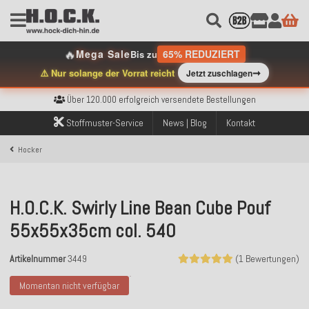
🔥
Mega Sale
65% REDUZIERT
Bis zu
➞
⚠️ Nur solange der Vorrat reicht
Jetzt zuschlagen
Kostenloser Versand innerhalb Deutschlands ab 99€ Bestellwert
Über 120.000 erfolgreich versendete Bestellungen
Sicher bezahlen mit Klarna, PayPal & Amazon Pay
Kostenloser Versand innerhalb Deutschlands ab 99€ Bestellwert
Stoffmuster-Service
News | Blog
Kontakt
Über 120.000 erfolgreich versendete Bestellungen
Sicher bezahlen mit Klarna, PayPal & Amazon Pay
Hocker
Kostenloser Versand innerhalb Deutschlands ab 99€ Bestellwert
H.O.C.K. Swirly Line Bean Cube Pouf
55x55x35cm col. 540
Artikelnummer
3449
(1 Bewertungen)
Momentan nicht verfügbar