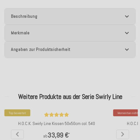
Beschreibung
Merkmale
Angaben zur Produktsicherheit
Weitere Produkte aus der Serie Swirly Line
Top bewertet
Momentan nicht v
H.O.C.K. Swirly Line Kissen 50x50cm col. 540
H.O.C.K
33,99 €
*
ab