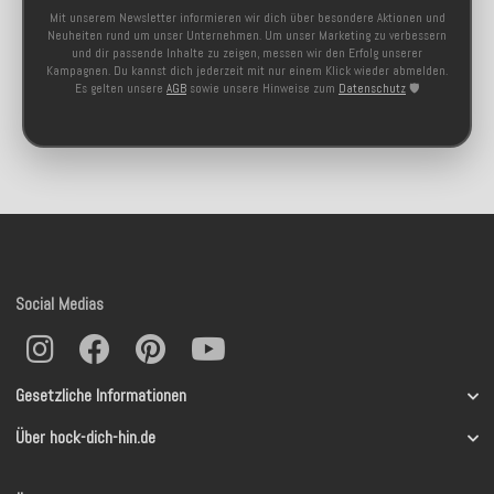
Mit unserem Newsletter informieren wir dich über besondere Aktionen und
Neuheiten rund um unser Unternehmen. Um unser Marketing zu verbessern
und dir passende Inhalte zu zeigen, messen wir den Erfolg unserer
Kampagnen. Du kannst dich jederzeit mit nur einem Klick wieder abmelden.
Es gelten unsere
AGB
sowie unsere Hinweise zum
Datenschutz
🛡️
Social Medias
Gesetzliche Informationen
Über hock-dich-hin.de