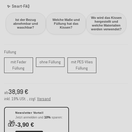
✨ Smart-FAQ
Wo wird das Kissen
Ist der Bezug
Welche Maße und
hergestellt und
abnehmbar und
Füllung hat das
welche Materialien
waschbar?
Kissen?
werden verwendet?
Füllung
ohne Füllung
mit Feder
ohne Füllung
mit PES-Vlies
mit Feder Füllung
mit PES-Vlies Füllung
Füllung
Füllung
38,99 €
ab
inkl. 19% USt. , zzgl.
Versand
Newsletter Vorteil
Jetzt anmelden und
10%
sparen:
🎁
-3,90 €