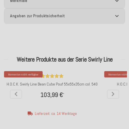
Merkmale
Angaben zur Produktsicherheit
Weitere Produkte aus der Serie Swirly Line
Momentan nicht verfügbar
Momentan nicht v
H.O.C.K. Swirly Line Bean Cube Pouf 55x55x35cm col. 540
H.O.C.K
103,99 €
*
Lieferzeit: ca. 14 Werktage