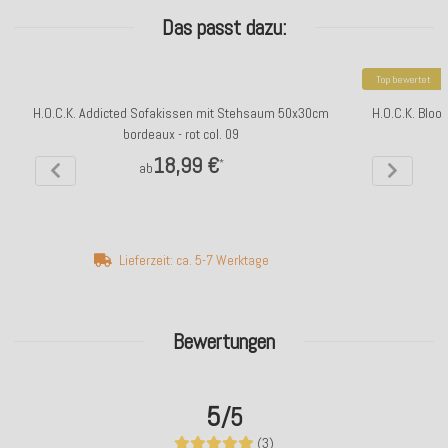
Das passt dazu:
Top bewertet
H.O.C.K. Addicted Sofakissen mit Stehsaum 50x30cm
H.O.C.K. Bloo
bordeaux - rot col. 09
18,99 €
*
ab
Lieferzeit: ca. 5-7 Werktage
Bewertungen
5
/5
(3)