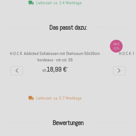
Lieferzeit: ca. 2-4 Werktage
Das passt dazu:
SALE
31%
H.O.C.K. Addicted Sofakissen mit Stehsaum 50x30cm
H.O.C.K. 
bordeaux - rot col. 09
18,99 €
*
ab
Lieferzeit: ca. 5-7 Werktage
Bewertungen