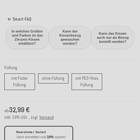
✨ Smart-FAQ
In welchen Größen
Kann der
Kann das Kissen
und Farben ist das
Kissenbezug
auch nur als Bezug
Zircono Kissen
gewaschen
bestellt werden?
erhältlich?
werden?
Füllung
ohne Füllung
mit Feder
ohne Füllung
mit PES-Vlies
mit Feder Füllung
mit PES-Vlies Füllung
Füllung
Füllung
32,99 €
ab
inkl. 19% USt. , zzgl.
Versand
Newsletter Vorteil
Jetzt anmelden und
10%
sparen: