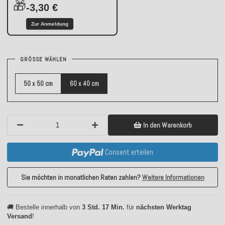
🎁
-3,30 €
Zur Anmeldung
GRÖSSE WÄHLEN
50 x 50 cm
60 x 40 cm
In den Warenkorb
Consent erteilen
Sie möchten in monatlichen Raten zahlen?
Weitere Informationen
🚚 Bestelle innerhalb von
3 Std. 17 Min.
für
nächsten Werktag
Versand
!