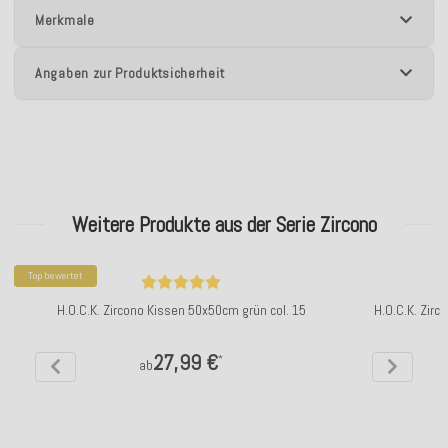
Merkmale
Angaben zur Produktsicherheit
Weitere Produkte aus der Serie Zircono
Top bewertet
H.O.C.K. Zircono Kissen 50x50cm grün col. 15
H.O.C.K. Zir
27,99 €
*
ab