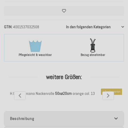
GTIN
4001537032508
In den folgenden Kategorien
Pflegeleicht & waschbar
Bezug abnehmbar
weitere Größen:
Top bewertet
H.O.C.K. Zircono Nackenrolle
50xø20cm
orange col. 13
H.O.C.K. Zir
Beschreibung