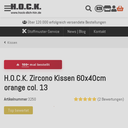
Kostenloser Versand innerhalb Deutschlands ab 99€ Bestellwert
Über 120.000 erfolgreich versendete Bestellungen
Sicher bezahlen mit Klarna, PayPal & Amazon Pay
Stoffmuster-Service
News | Blog
Kontakt
Kostenloser Versand innerhalb Deutschlands ab 99€ Bestellwert
Über 120.000 erfolgreich versendete Bestellungen
Kissen
Sicher bezahlen mit Klarna, PayPal & Amazon Pay
Kostenloser Versand innerhalb Deutschlands ab 99€ Bestellwert
🔥
100+
mal bestellt
H.O.C.K. Zircono Kissen 60x40cm
orange col. 13
Artikelnummer
3250
(2 Bewertungen)
Top bewertet