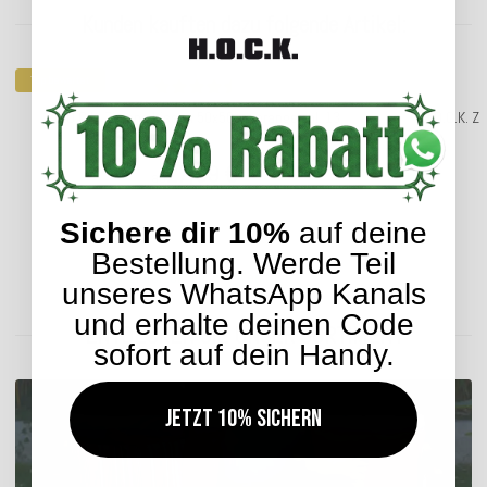
Kunden kauften dazu folgende Artikel:
Top bewertet
H.O.C.K. Zircono Kissen 50x50cm orange col. 13
H.O.C.K. Z
27,99 €
*
ab
Sichere dir 10%
auf deine
Bestellung. Werde Teil
Lieferzeit: ca. 2-4 Werktage
unseres WhatsApp Kanals
und erhalte deinen Code
ENTDECKEN SIE UNSER SORTIMENT
sofort auf dein Handy.
Jetzt 10% sichern