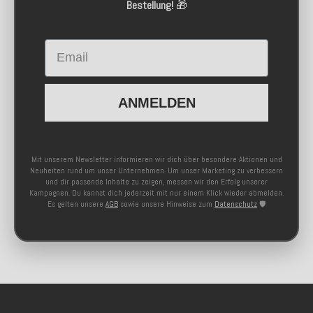
Bestellung!
🎁
Email
ANMELDEN
Mit unserem Newsletter informieren wir dich über besondere Aktionen und
Neuheiten rund um unser Unternehmen. Um unser Marketing zu verbessern
und dir passende Inhalte zu zeigen, messen wir den Erfolg unserer
Kampagnen. Du kannst dich jederzeit mit nur einem Klick wieder abmelden.
Es gelten unsere
AGB
sowie unsere Hinweise zum
Datenschutz
🛡️