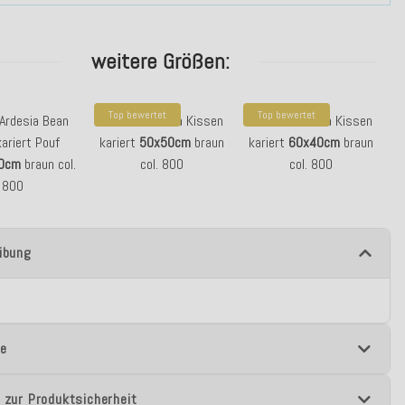
weitere Größen:
Top bewertet
Top bewertet
 Ardesia Bean
H.O.C.K. Ardesia Kissen
H.O.C.K. Ardesia Kissen
ariert Pouf
kariert
50x50cm
braun
kariert
60x40cm
braun
0cm
braun col.
col. 800
col. 800
800
ibung
e
 zur Produktsicherheit