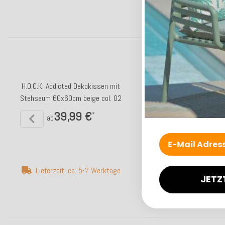
Top bewertet
H.O.C.K. Addicted Dekokissen mit
H.O.C.K. Cord Wave Kis
Stehsaum 60x60cm beige col. 02
braun col. 64
39,99 €
18,99 
*
ab
ab
Lieferzeit: ca. 5-7 Werktage
Lieferzeit: ca. 5-
JETZ