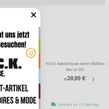
esia Kissen kariert 60x40cm
H.O.C.K. Ardesia Kissen kariert 50x50cm
braun col. 800
blau col. 021
28,99 €
28,99 €
*
*
ab
ab
erzeit: ca. 14 Werktage
Lieferzeit: ca. 2-4 Werktage