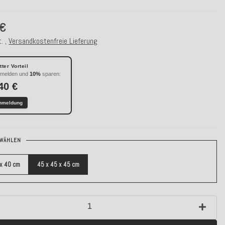
 €
. ,
Versandkostenfreie Lieferung
ter Vorteil
nmelden und
10%
sparen:
40 €
nmeldung
WÄHLEN
 x 40 cm
45 x 45 x 45 cm