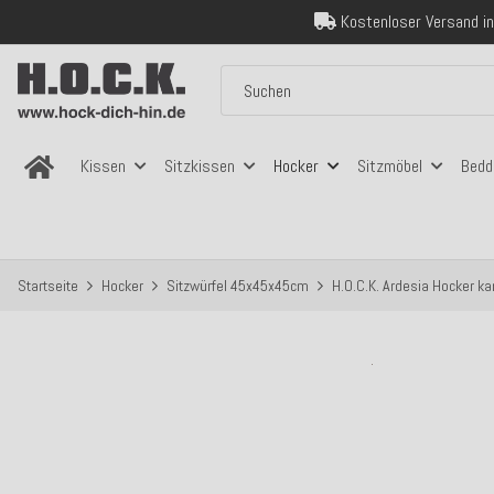
Über 120.000 er
Sicher bezahlen
Kostenloser Versand in
Über 120.000 er
Sicher bezahlen
Kostenloser Versand in
Kissen
Sitzkissen
Hocker
Sitzmöbel
Bedd
Startseite
Hocker
Sitzwürfel 45x45x45cm
H.O.C.K. Ardesia Hocker ka