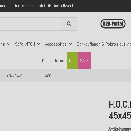
folgreich versendete Bestellungen
 mit Klarna, PayPal & Amazon Pay
nerhalb Deutschlands ab 99€ Bestellwert
folgreich versendete Bestellungen
 mit Klarna, PayPal & Amazon Pay
nerhalb Deutschlands ab 99€ Bestellwert
ing
Sofa MITCH
Accessoires
Bankauflagen & Polster auf M
Kundenfotos
Neu
SALE
riert 45x45x45cm braun col. 800
H.O.C.
45x45
Artikelnumm