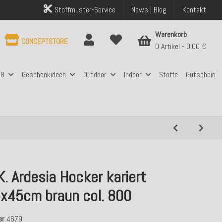
Stoffmuster-Service
News | Blog
Kontakt
Warenkorb
CONCEPTSTORE
0 Artikel
0,00 €
aß
Geschenkideen
Outdoor
Indoor
Stoffe
Gutschein
K. Ardesia Hocker kariert
x45cm braun col. 800
er
4679