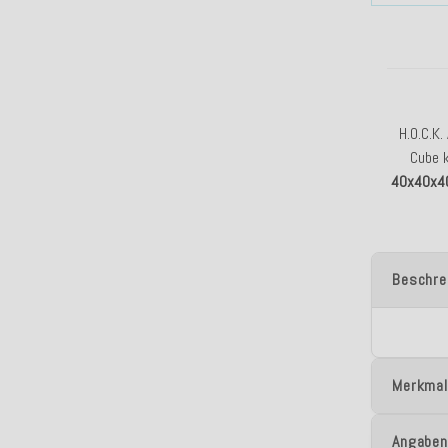
H.O.C.K.
Cube k
40x40x4
Beschre
Merkmal
Angaben