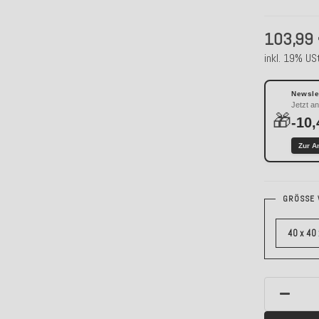
103,99
inkl. 19% USt
Newslet
Jetzt a
🎁
-10,
Zur A
GRÖSSE 
40 x 40