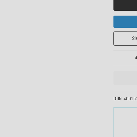
Si

GTIN
40015