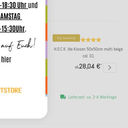
Top bewertet
enry Kissen 60x40cm multi
H.O.C.K. Ida Kissen 50x50cm multi beige
beige col. 01
col. 01
28,04 €
28,04 €
*
*
ab
ab
erzeit: ca. 2-4 Werktage
Lieferzeit: ca. 2-4 Werktage