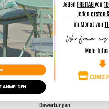
Das passt dazu:
Top bewertet
sen 50x30cm
H.O.C.K. Fell-Sitzauflage eckig 35x35cm
H.O.C.K. H
taupe col. 17
€
21,99 €
*
*
7 Werktage
Lieferzeit: ca. 5-7 Werktage
Lief
T ANMELDEN
Bewertungen