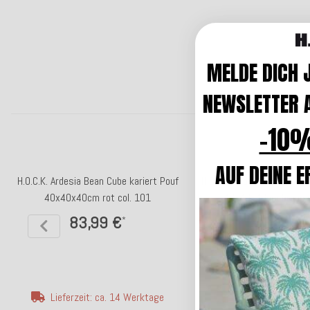
MELDE DICH 
NEWSLETTER A
-10%
AUF DEINE E
H.O.C.K. Ardesia Bean Cube kariert Pouf
H.O.C.K. Ardesia Bean Cube
40x40x40cm rot col. 101
40x40x40cm braun c
83,99 €
83,99 €
*
*
Lieferzeit: ca. 14 Werktage
Lieferzeit: ca. 5-