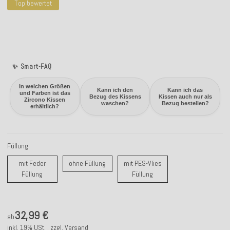
Top bewertet
✨ Smart-FAQ
In welchen Größen
Kann ich den
Kann ich das
und Farben ist das
Bezug des Kissens
Kissen auch nur als
Zircono Kissen
waschen?
Bezug bestellen?
erhältlich?
Füllung
ohne Füllung
mit Feder
ohne Füllung
mit PES-Vlies
mit Feder Füllung
mit PES-Vlies Füllung
Füllung
Füllung
32,99 €
ab
inkl. 19% USt. , zzgl.
Versand