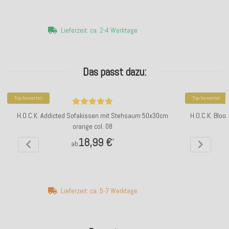
Lieferzeit: ca. 2-4 Werktage
Das passt dazu:
Top bewertet
Top bewertet
H.O.C.K. Addicted Sofakissen mit Stehsaum 50x30cm
H.O.C.K. Bloo
orange col. 08
18,99 €
*
ab
Lieferzeit: ca. 5-7 Werktage