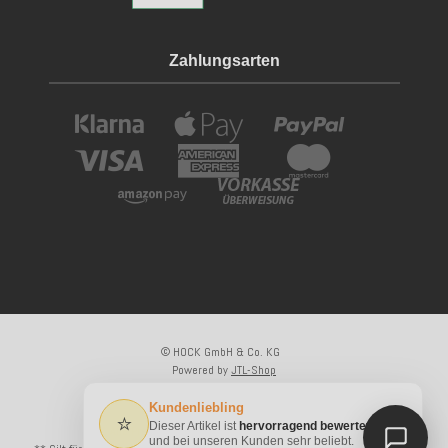
Zahlungsarten
© HOCK GmbH & Co. KG
Powered by
JTL-Shop
×
Kundenliebling
⭐
Dieser Artikel ist
hervorragend bewertet
* Alle Preise inkl. gesetzlicher USt., zzgl.
Versand
und bei unseren Kunden sehr beliebt.