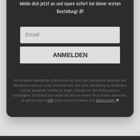
Melde dich jetzt an und spare sofort bei deiner ersten
Bestellung!
🎁
Email
ANMELDEN
Mit unserem Newsletter informieren wir dich über besondere Aktionen und
Neuheiten rund um unser Unternehmen. Um unser Marketing zu verbessern
und dir passende Inhalte zu zeigen, messen wir den Erfolg unserer
Kampagnen. Du kannst dich jederzeit mit nur einem Klick wieder abmelden.
Es gelten unsere
AGB
sowie unsere Hinweise zum
Datenschutz
🛡️