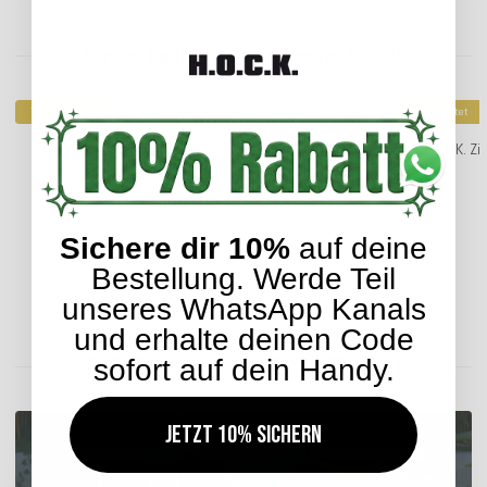
Kunden kauften dazu folgende Artikel:
Top bewertet
Top bewertet
H.O.C.K. Zircono Kissen 50x50cm beige col. 04
H.O.C.K. Zi
27,99 €
*
ab
Sichere dir 10%
auf deine
Bestellung. Werde Teil
unseres WhatsApp Kanals
Lieferzeit: ca. 2-4 Werktage
und erhalte deinen Code
ENTDECKEN SIE UNSER SORTIMENT
sofort auf dein Handy.
Jetzt 10% sichern