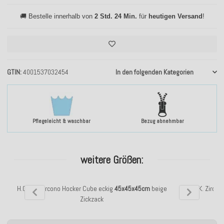
🚚 Bestelle innerhalb von
2 Std. 24 Min.
für
heutigen Versand
!
GTIN
4001537032454
In den folgenden Kategorien
Pflegeleicht & waschbar
Bezug abnehmbar
weitere Größen:
H.O.C.K. Zircono Hocker Cube eckig
45x45x45cm
beige
H.O.C.K. Zirco
Zickzack