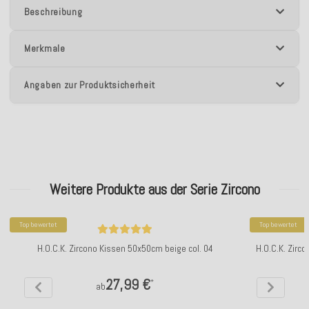
Beschreibung
Merkmale
Angaben zur Produktsicherheit
Weitere Produkte aus der Serie Zircono
Top bewertet
Top bewertet
H.O.C.K. Zircono Kissen 50x50cm beige col. 04
H.O.C.K. Zirc
27,99 €
*
ab